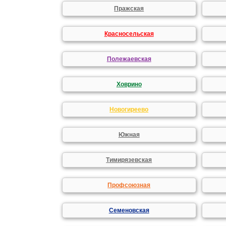
Пражская
Красносельская
Полежаевская
Ховрино
Новогиреево
Южная
Тимирязевская
Профсоюзная
Семеновская