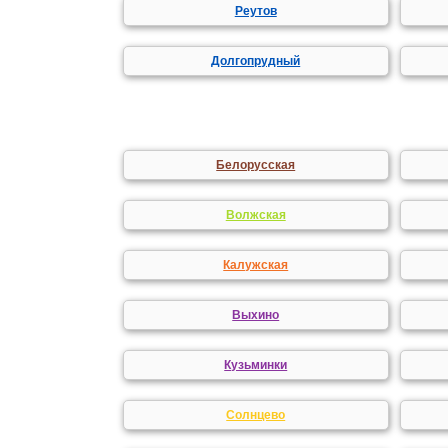
Реутов
Долгопрудный
Белорусская
Волжская
Калужская
Выхино
Кузьминки
Солнцево