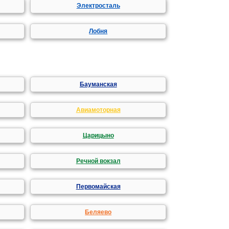
Электросталь
Лобня
Бауманская
Авиамоторная
Царицыно
Речной вокзал
Первомайская
Беляево