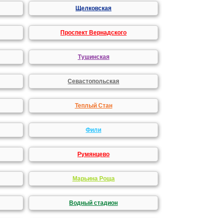
Щелковская
Проспект Вернадского
Тушинская
Севастопольская
Теплый Стан
Фили
Румянцево
Марьина Роща
Водный стадион