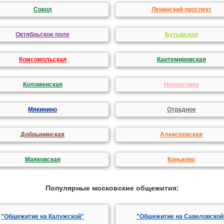
Сокол
Ленинский проспект
Октябрьское поле
Бутырская
Комсомольская
Кантемировская
Коломенская
Некрасовка
Мякинино
Отрадное
Добрынинская
Алексеевская
Маяковская
Коньково
Популярные московские общежития:
"Общежитие на Калужской"
"Общежитие на Савеловской