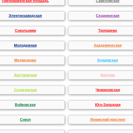
Преображенская площадь
Савеловская
Электрозаводская
Сходненская
Сокольники
Тропарево
Молодежная
Академическая
Медведково
Кунцевская
Достоевская
Коптево
Селигерская
Черкизовская
Войковская
Юго-Западная
Сокол
Ленинский проспект