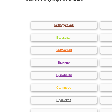
Белорусская
Волжская
Калужская
Выхино
Кузьминки
Солнцево
Пражская