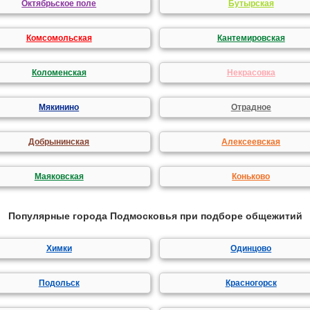
Октябрьское поле
Бутырская
Комсомольская
Кантемировская
Коломенская
Некрасовка
Мякинино
Отрадное
Добрынинская
Алексеевская
Маяковская
Коньково
Популярные города Подмосковья при подборе общежитий
Химки
Одинцово
Подольск
Красногорск