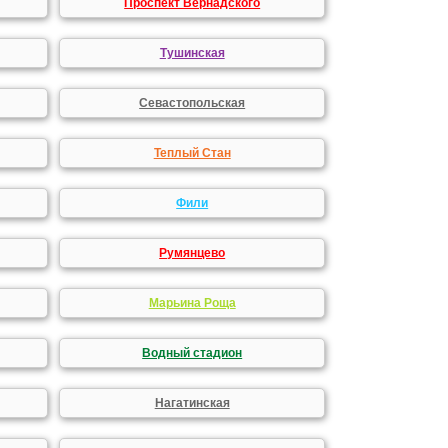
Проспект Вернадского
Тушинская
Севастопольская
Теплый Стан
Фили
Румянцево
Марьина Роща
Водный стадион
Нагатинская