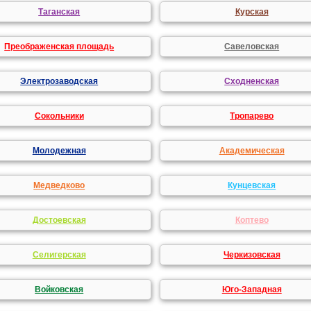
Таганская
Курская
Преображенская площадь
Савеловская
Электрозаводская
Сходненская
Сокольники
Тропарево
Молодежная
Академическая
Медведково
Кунцевская
Достоевская
Коптево
Селигерская
Черкизовская
Войковская
Юго-Западная