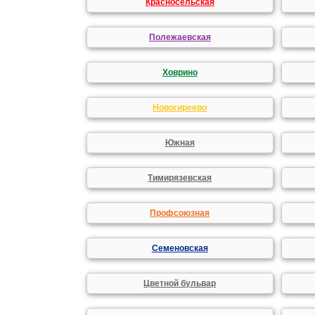
Красносельская
Полежаевская
Ховрино
Новогиреево
Южная
Тимирязевская
Профсоюзная
Семеновская
Цветной бульвар