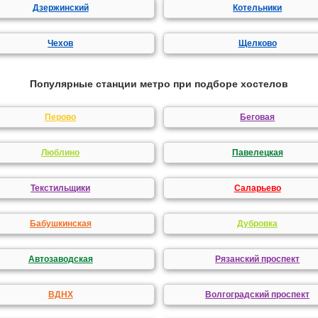
Дзержинский
Котельники
Чехов
Щелково
Популярные станции метро при подборе хостелов
Перово
Беговая
Люблино
Павелецкая
Текстильщики
Саларьево
Бабушкинская
Дубровка
Автозаводская
Рязанский проспект
ВДНХ
Волгоградский проспект