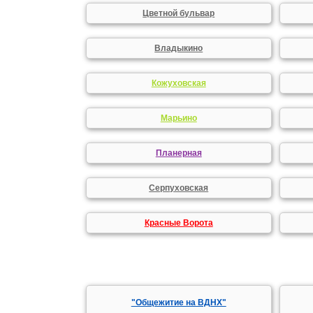
Цветной бульвар
Владыкино
Кожуховская
Марьино
Планерная
Серпуховская
Красные Ворота
"Общежитие на ВДНХ"