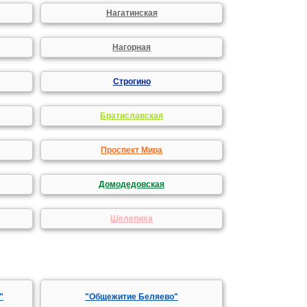
Нагатинская
Нагорная
Строгино
Братиславская
Проспект Мира
Домодедовская
Шелепиха
"
"Общежитие Беляево"