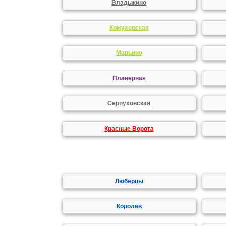
Владыкино
Кожуховская
Марьино
Планерная
Серпуховская
Красные Ворота
Люберцы
Королев