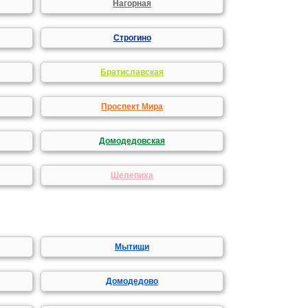
Нагорная
Строгино
Братиславская
Проспект Мира
Домодедовская
Шелепиха
Мытищи
Домодедово