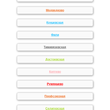
Медведково
Кунцевская
Фили
Тимирязевская
Достоевская
Коптево
Румянцево
Профсоюзная
Селигерская