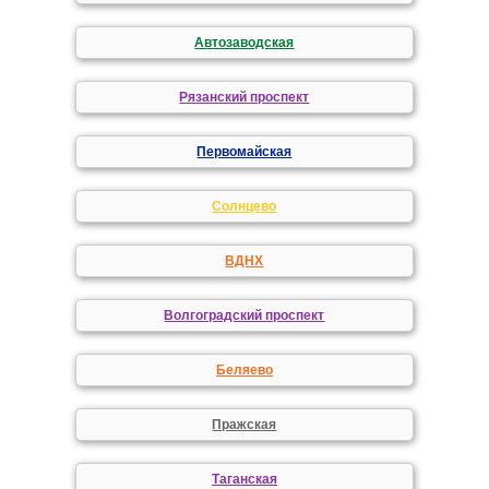
Автозаводская
Рязанский проспект
Первомайская
Солнцево
ВДНХ
Волгоградский проспект
Беляево
Пражская
Таганская