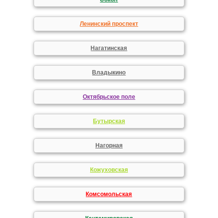
Ленинский проспект
Нагатинская
Владыкино
Октябрьское поле
Бутырская
Нагорная
Кожуховская
Комсомольская