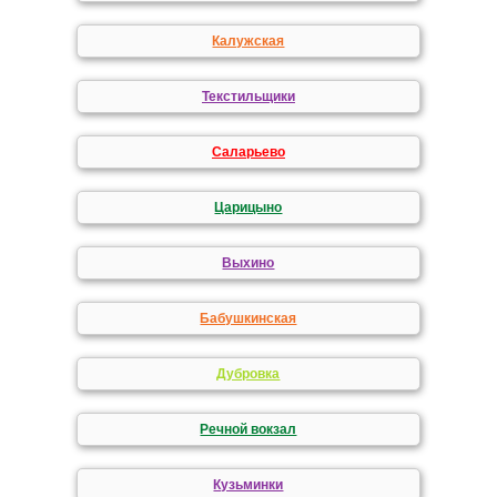
Калужская
Текстильщики
Саларьево
Царицыно
Выхино
Бабушкинская
Дубровка
Речной вокзал
Кузьминки