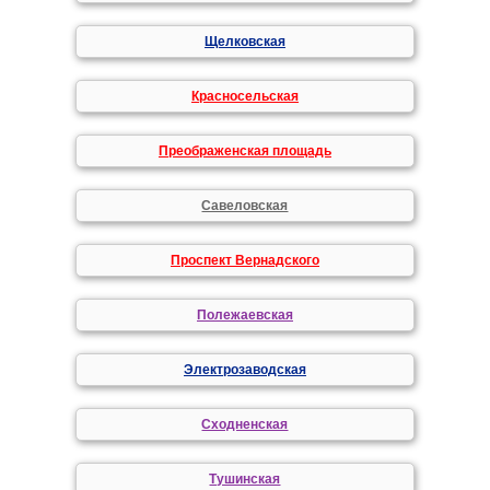
Щелковская
Красносельская
Преображенская площадь
Савеловская
Проспект Вернадского
Полежаевская
Электрозаводская
Сходненская
Тушинская