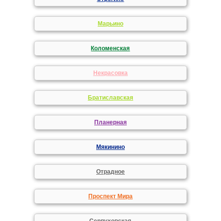
Марьино
Коломенская
Некрасовка
Братиславская
Планерная
Мякинино
Отрадное
Проспект Мира