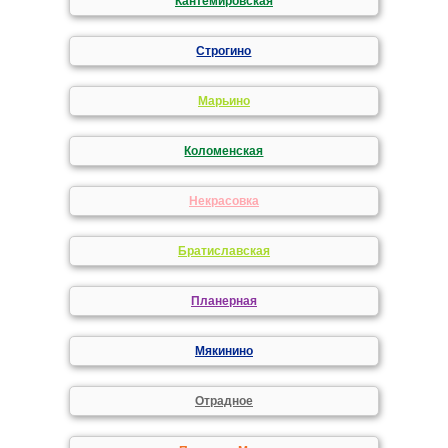
Кантемировская
Строгино
Марьино
Коломенская
Некрасовка
Братиславская
Планерная
Мякинино
Отрадное