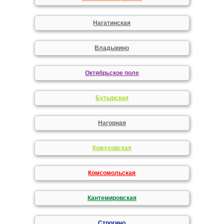
Нагатинская
Владыкино
Октябрьское поле
Бутырская
Нагорная
Кожуховская
Комсомольская
Кантемировская
Строгино