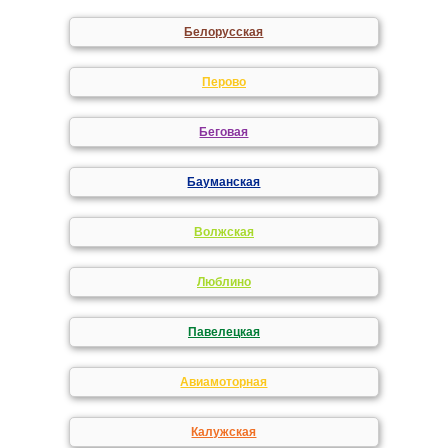
Белорусская
Перово
Беговая
Бауманская
Волжская
Люблино
Павелецкая
Авиамоторная
Калужская