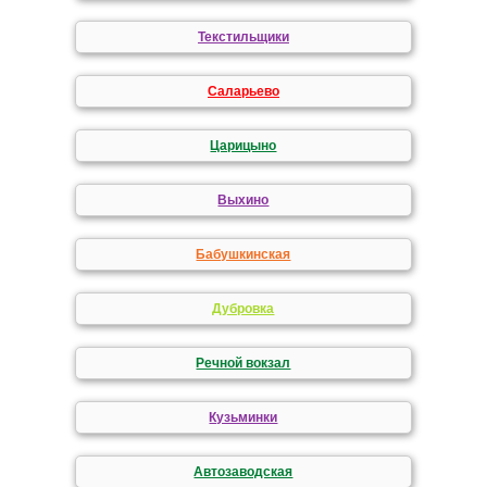
Текстильщики
Саларьево
Царицыно
Выхино
Бабушкинская
Дубровка
Речной вокзал
Кузьминки
Автозаводская