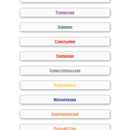
Тушинская
Ховрино
Сокольники
Тропарево
Севастопольская
Новогиреево
Молодежная
Академическая
Теплый Стан