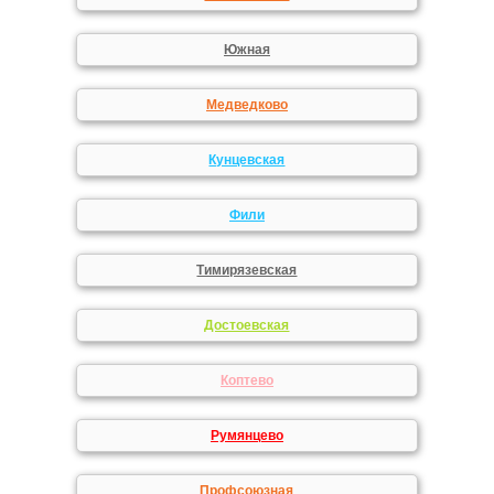
Южная
Медведково
Кунцевская
Фили
Тимирязевская
Достоевская
Коптево
Румянцево
Профсоюзная