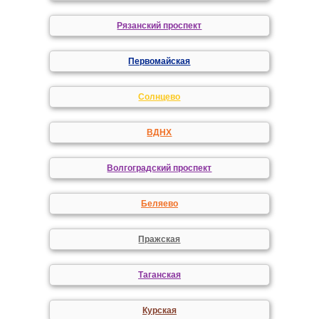
Рязанский проспект
Первомайская
Солнцево
ВДНХ
Волгоградский проспект
Беляево
Пражская
Таганская
Курская