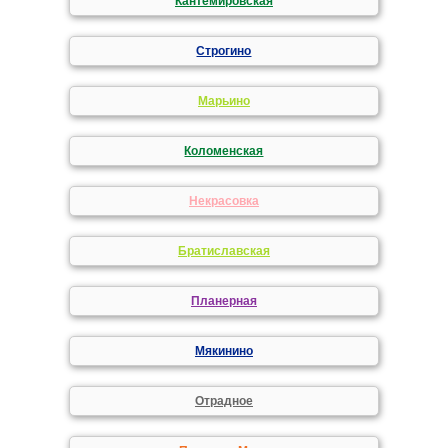
Кантемировская
Строгино
Марьино
Коломенская
Некрасовка
Братиславская
Планерная
Мякинино
Отрадное