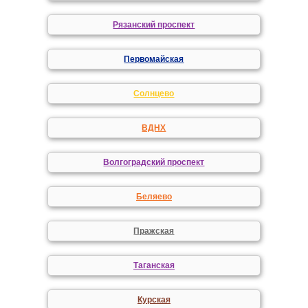
Рязанский проспект
Первомайская
Солнцево
ВДНХ
Волгоградский проспект
Беляево
Пражская
Таганская
Курская