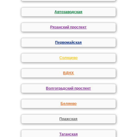
Автозаводская
Рязанский проспект
Первомайская
Солнцево
ВДНХ
Волгоградский проспект
Беляево
Пражская
Таганская