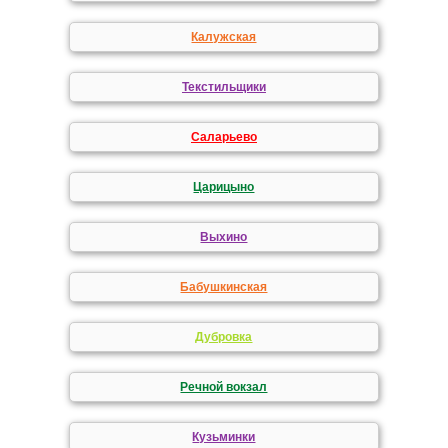
Калужская
Текстильщики
Саларьево
Царицыно
Выхино
Бабушкинская
Дубровка
Речной вокзал
Кузьминки