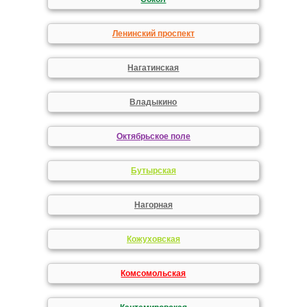
Ленинский проспект
Нагатинская
Владыкино
Октябрьское поле
Бутырская
Нагорная
Кожуховская
Комсомольская