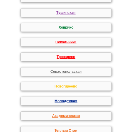
Тушинская
Ховрино
Сокольники
Тропарево
Севастопольская
Новогиреево
Молодежная
Академическая
Теплый Стан