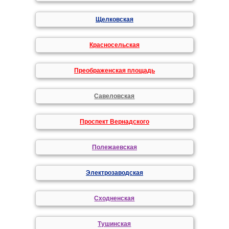
Щелковская
Красносельская
Преображенская площадь
Савеловская
Проспект Вернадского
Полежаевская
Электрозаводская
Сходненская
Тушинская