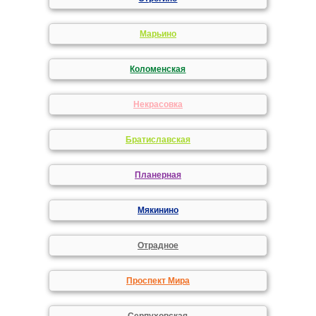
Марьино
Коломенская
Некрасовка
Братиславская
Планерная
Мякинино
Отрадное
Проспект Мира