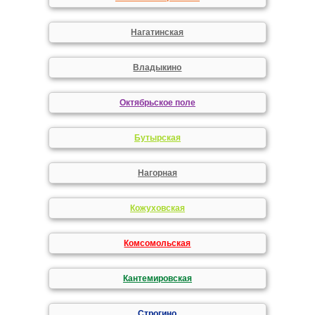
Нагатинская
Владыкино
Октябрьское поле
Бутырская
Нагорная
Кожуховская
Комсомольская
Кантемировская
Строгино