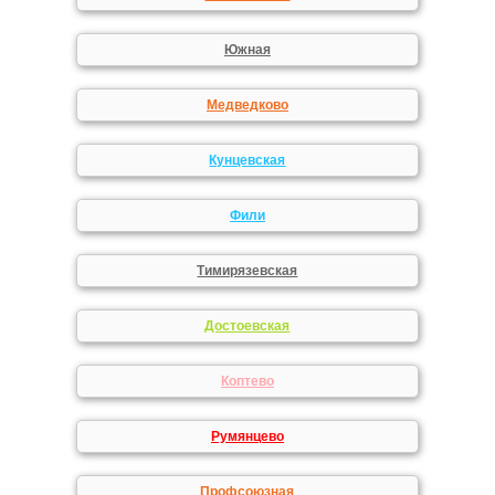
Южная
Медведково
Кунцевская
Фили
Тимирязевская
Достоевская
Коптево
Румянцево
Профсоюзная