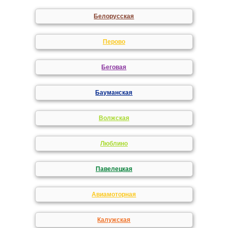
Белорусская
Перово
Беговая
Бауманская
Волжская
Люблино
Павелецкая
Авиамоторная
Калужская