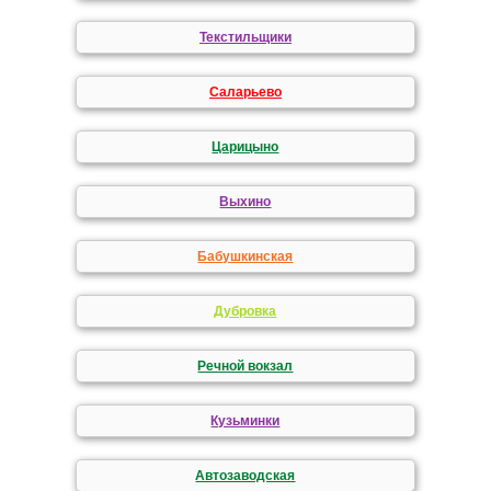
Текстильщики
Саларьево
Царицыно
Выхино
Бабушкинская
Дубровка
Речной вокзал
Кузьминки
Автозаводская