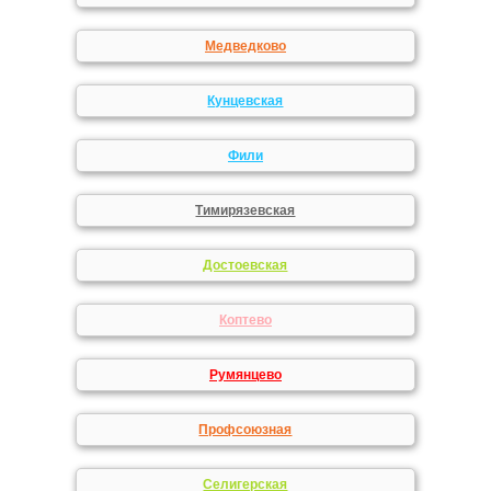
Медведково
Кунцевская
Фили
Тимирязевская
Достоевская
Коптево
Румянцево
Профсоюзная
Селигерская