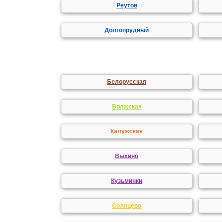
Реутов
Долгопрудный
Белорусская
Волжская
Калужская
Выхино
Кузьминки
Солнцево