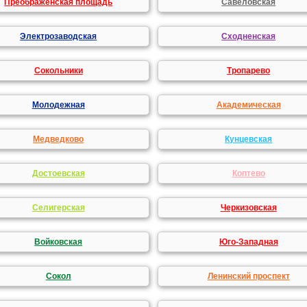
Преображенская площадь
Савеловская
Электрозаводская
Сходненская
Сокольники
Тропарево
Молодежная
Академическая
Медведково
Кунцевская
Достоевская
Коптево
Селигерская
Черкизовская
Войковская
Юго-Западная
Сокол
Ленинский проспект