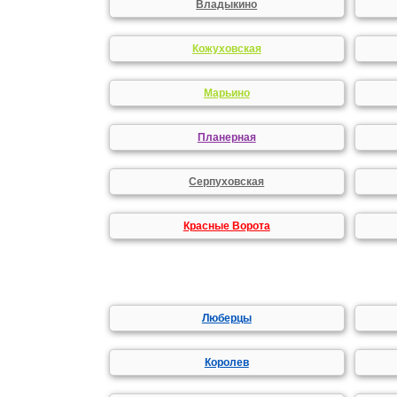
Владыкино
Кожуховская
Марьино
Планерная
Серпуховская
Красные Ворота
Люберцы
Королев