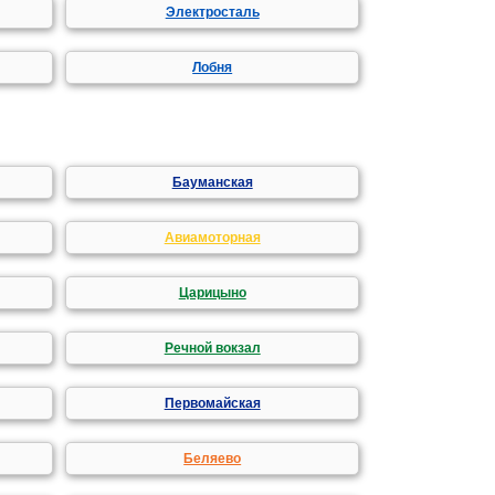
Электросталь
Лобня
Бауманская
Авиамоторная
Царицыно
Речной вокзал
Первомайская
Беляево