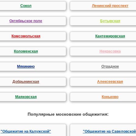
Сокол
Ленинский проспект
Октябрьское поле
Бутырская
Комсомольская
Кантемировская
Коломенская
Некрасовка
Мякинино
Отрадное
Добрынинская
Алексеевская
Маяковская
Коньково
Популярные московские общежития:
"Общежитие на Калужской"
"Общежитие на Савеловской