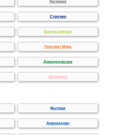
Нагорная
Строгино
Братиславская
Проспект Мира
Домодедовская
Шелепиха
Мытищи
Домодедово