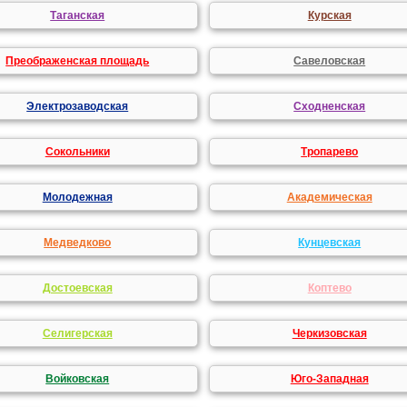
Таганская
Курская
Преображенская площадь
Савеловская
Электрозаводская
Сходненская
Сокольники
Тропарево
Молодежная
Академическая
Медведково
Кунцевская
Достоевская
Коптево
Селигерская
Черкизовская
Войковская
Юго-Западная