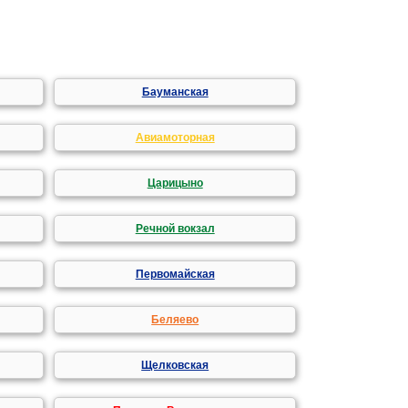
Бауманская
Авиамоторная
Царицыно
Речной вокзал
Первомайская
Беляево
Щелковская