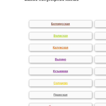
Белорусская
Волжская
Калужская
Выхино
Кузьминки
Солнцево
Пражская