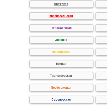
Пражская
Красносельская
Полежаевская
Ховрино
Новогиреево
Южная
Тимирязевская
Профсоюзная
Семеновская