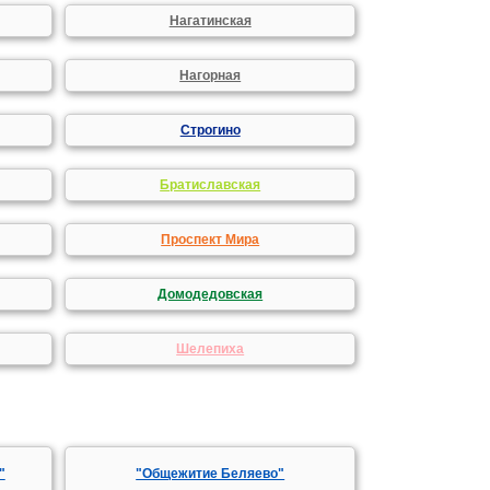
Нагатинская
Нагорная
Строгино
Братиславская
Проспект Мира
Домодедовская
Шелепиха
"
"Общежитие Беляево"