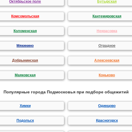
Октябрьское поле
Бутырская
Комсомольская
Кантемировская
Коломенская
Некрасовка
Мякинино
Отрадное
Добрынинская
Алексеевская
Маяковская
Коньково
Популярные города Подмосковья при подборе общежитий
Химки
Одинцово
Подольск
Красногорск