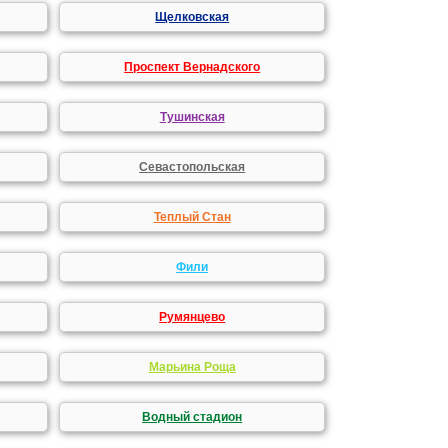
Щелковская
Проспект Вернадского
Тушинская
Севастопольская
Теплый Стан
Фили
Румянцево
Марьина Роща
Водный стадион