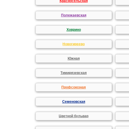
Красносельская
Полежаевская
Ховрино
Новогиреево
Южная
Тимирязевская
Профсоюзная
Семеновская
Цветной бульвар