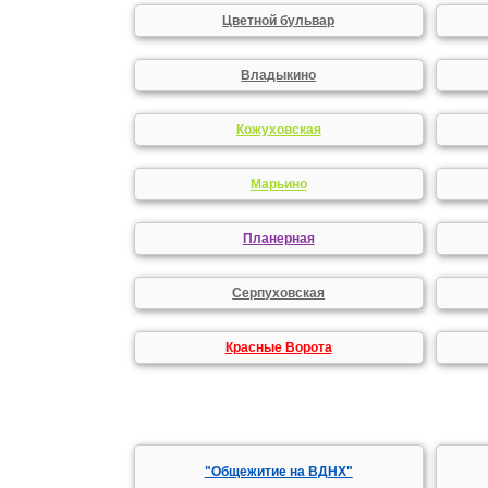
Цветной бульвар
Владыкино
Кожуховская
Марьино
Планерная
Серпуховская
Красные Ворота
"Общежитие на ВДНХ"