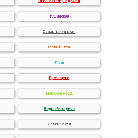
Проспект Вернадского
Тушинская
Севастопольская
Теплый Стан
Фили
Румянцево
Марьина Роща
Водный стадион
Нагатинская