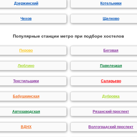
Дзержинский
Котельники
Чехов
Щелково
Популярные станции метро при подборе хостелов
Перово
Беговая
Люблино
Павелецкая
Текстильщики
Саларьево
Бабушкинская
Дубровка
Автозаводская
Рязанский проспект
ВДНХ
Волгоградский проспект