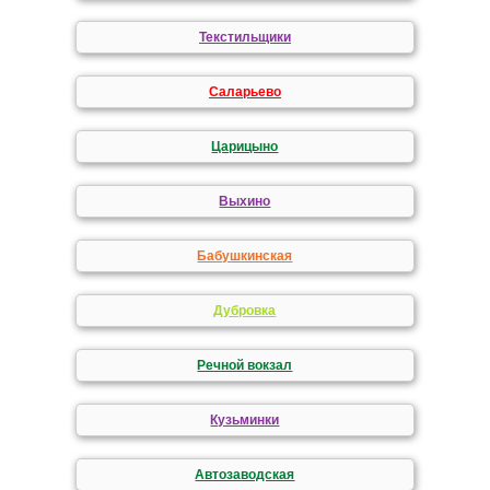
Текстильщики
Саларьево
Царицыно
Выхино
Бабушкинская
Дубровка
Речной вокзал
Кузьминки
Автозаводская