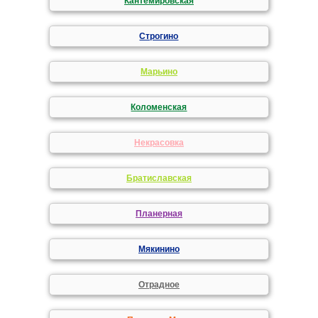
Кантемировская
Строгино
Марьино
Коломенская
Некрасовка
Братиславская
Планерная
Мякинино
Отрадное