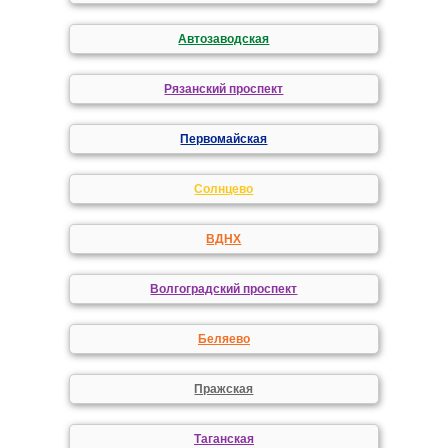
Автозаводская
Рязанский проспект
Первомайская
Солнцево
ВДНХ
Волгоградский проспект
Беляево
Пражская
Таганская