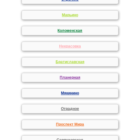
Марьино
Коломенская
Некрасовка
Братиславская
Планерная
Мякинино
Отрадное
Проспект Мира