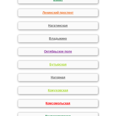
Ленинский проспект
Нагатинская
Владыкино
Октябрьское поле
Бутырская
Нагорная
Кожуховская
Комсомольская