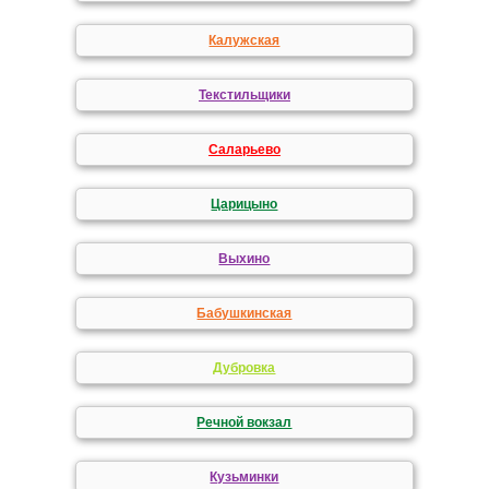
Калужская
Текстильщики
Саларьево
Царицыно
Выхино
Бабушкинская
Дубровка
Речной вокзал
Кузьминки