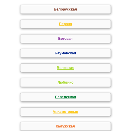
Белорусская
Перово
Беговая
Бауманская
Волжская
Люблино
Павелецкая
Авиамоторная
Калужская