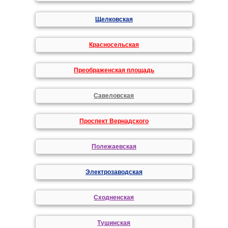
Щелковская
Красносельская
Преображенская площадь
Савеловская
Проспект Вернадского
Полежаевская
Электрозаводская
Сходненская
Тушинская