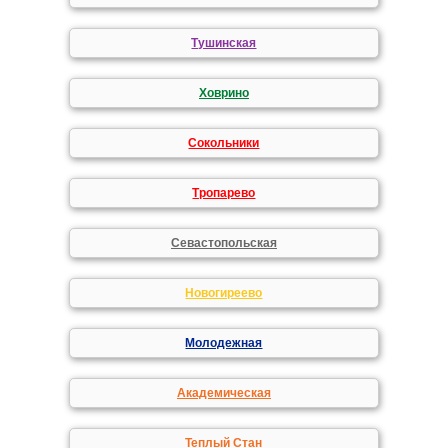
Тушинская
Ховрино
Сокольники
Тропарево
Севастопольская
Новогиреево
Молодежная
Академическая
Теплый Стан