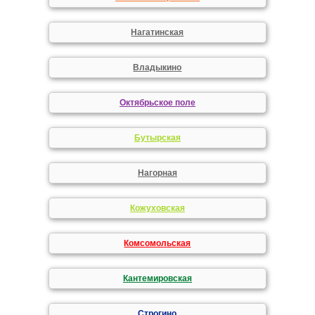
Нагатинская
Владыкино
Октябрьское поле
Бутырская
Нагорная
Кожуховская
Комсомольская
Кантемировская
Строгино