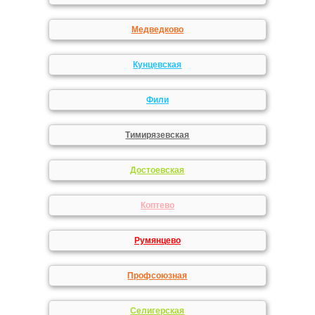
Медведково
Кунцевская
Фили
Тимирязевская
Достоевская
Коптево
Румянцево
Профсоюзная
Селигерская