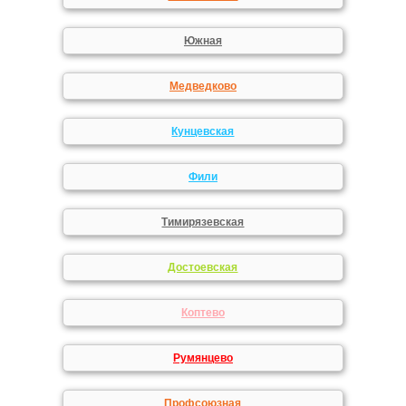
Южная
Медведково
Кунцевская
Фили
Тимирязевская
Достоевская
Коптево
Румянцево
Профсоюзная