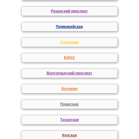
Рязанский проспект
Первомайская
Солнцево
ВДНХ
Волгоградский проспект
Беляево
Пражская
Таганская
Курская