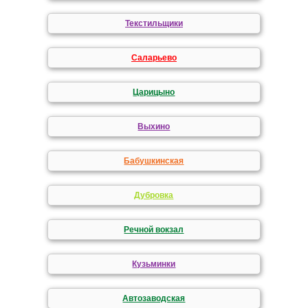
Текстильщики
Саларьево
Царицыно
Выхино
Бабушкинская
Дубровка
Речной вокзал
Кузьминки
Автозаводская