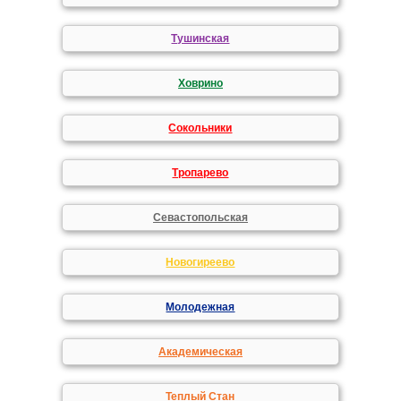
Тушинская
Ховрино
Сокольники
Тропарево
Севастопольская
Новогиреево
Молодежная
Академическая
Теплый Стан