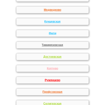
Медведково
Кунцевская
Фили
Тимирязевская
Достоевская
Коптево
Румянцево
Профсоюзная
Селигерская