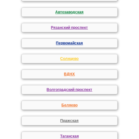
Автозаводская
Рязанский проспект
Первомайская
Солнцево
ВДНХ
Волгоградский проспект
Беляево
Пражская
Таганская