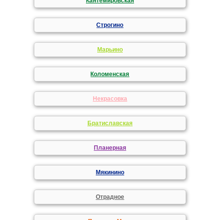
Кантемировская
Строгино
Марьино
Коломенская
Некрасовка
Братиславская
Планерная
Мякинино
Отрадное