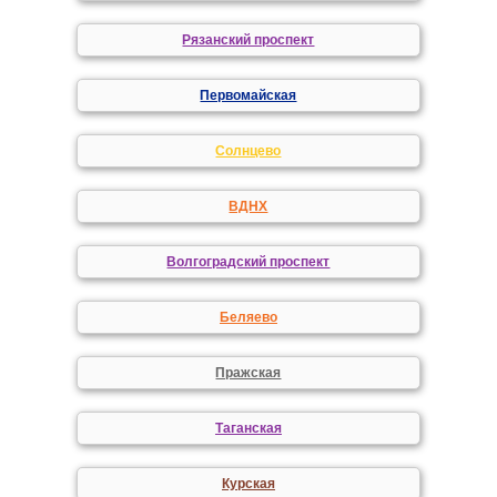
Рязанский проспект
Первомайская
Солнцево
ВДНХ
Волгоградский проспект
Беляево
Пражская
Таганская
Курская