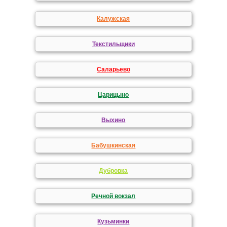
Калужская
Текстильщики
Саларьево
Царицыно
Выхино
Бабушкинская
Дубровка
Речной вокзал
Кузьминки