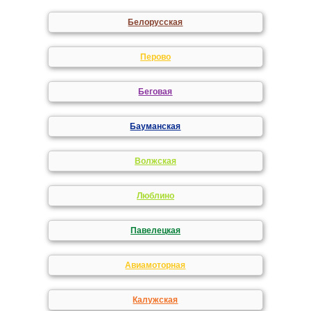
Белорусская
Перово
Беговая
Бауманская
Волжская
Люблино
Павелецкая
Авиамоторная
Калужская