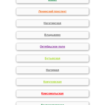
Ленинский проспект
Нагатинская
Владыкино
Октябрьское поле
Бутырская
Нагорная
Кожуховская
Комсомольская