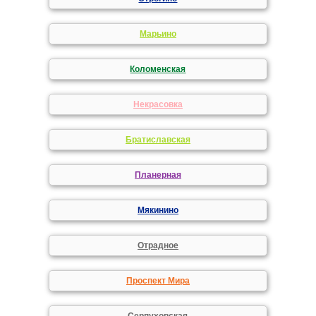
Марьино
Коломенская
Некрасовка
Братиславская
Планерная
Мякинино
Отрадное
Проспект Мира