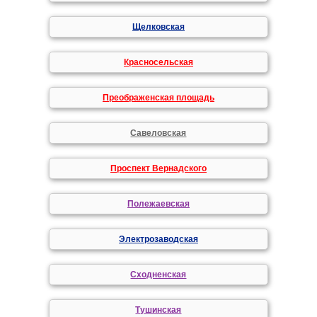
Щелковская
Красносельская
Преображенская площадь
Савеловская
Проспект Вернадского
Полежаевская
Электрозаводская
Сходненская
Тушинская