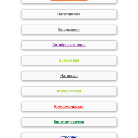
Нагатинская
Владыкино
Октябрьское поле
Бутырская
Нагорная
Кожуховская
Комсомольская
Кантемировская
Строгино