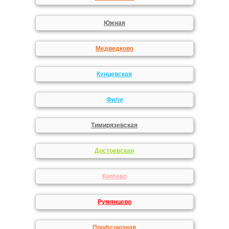
Южная
Медведково
Кунцевская
Фили
Тимирязевская
Достоевская
Коптево
Румянцево
Профсоюзная