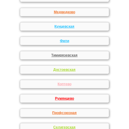
Медведково
Кунцевская
Фили
Тимирязевская
Достоевская
Коптево
Румянцево
Профсоюзная
Селигерская