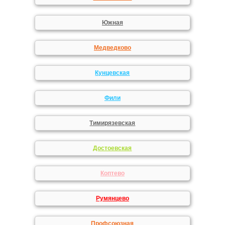
Южная
Медведково
Кунцевская
Фили
Тимирязевская
Достоевская
Коптево
Румянцево
Профсоюзная