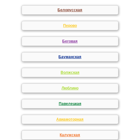
Белорусская
Перово
Беговая
Бауманская
Волжская
Люблино
Павелецкая
Авиамоторная
Калужская