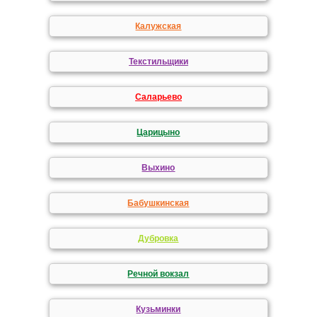
Калужская
Текстильщики
Саларьево
Царицыно
Выхино
Бабушкинская
Дубровка
Речной вокзал
Кузьминки