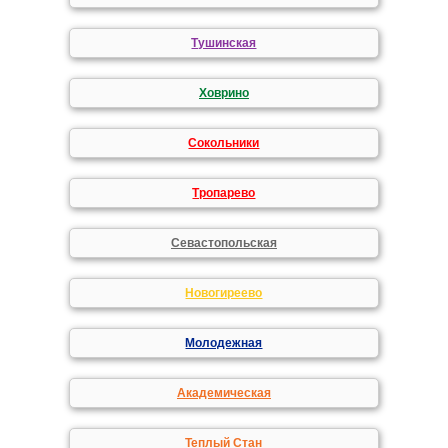
Тушинская
Ховрино
Сокольники
Тропарево
Севастопольская
Новогиреево
Молодежная
Академическая
Теплый Стан