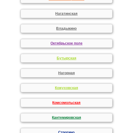
Нагатинская
Владыкино
Октябрьское поле
Бутырская
Нагорная
Кожуховская
Комсомольская
Кантемировская
Строгино