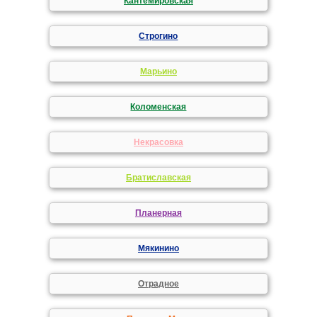
Кантемировская
Строгино
Марьино
Коломенская
Некрасовка
Братиславская
Планерная
Мякинино
Отрадное