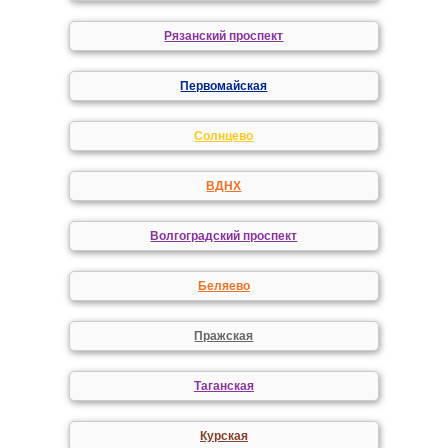
Рязанский проспект
Первомайская
Солнцево
ВДНХ
Волгоградский проспект
Беляево
Пражская
Таганская
Курская