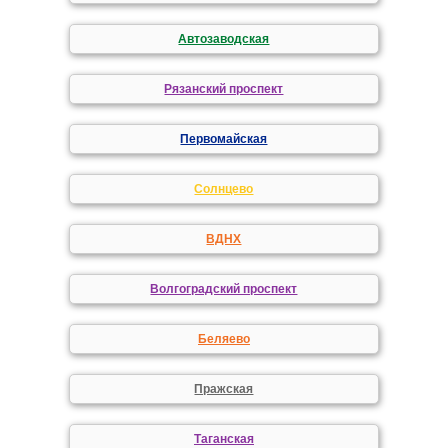
Автозаводская
Рязанский проспект
Первомайская
Солнцево
ВДНХ
Волгоградский проспект
Беляево
Пражская
Таганская