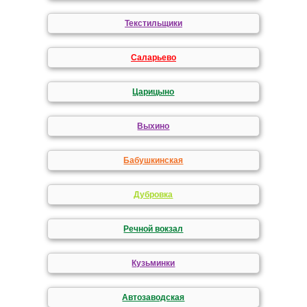
Текстильщики
Саларьево
Царицыно
Выхино
Бабушкинская
Дубровка
Речной вокзал
Кузьминки
Автозаводская