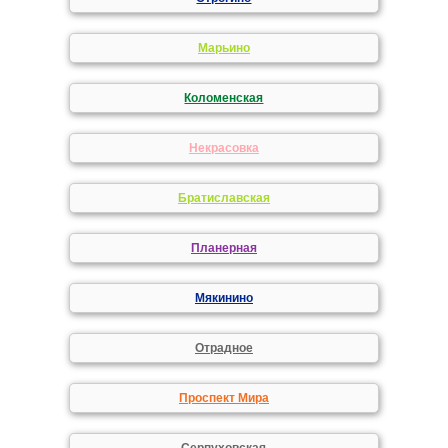
Марьино
Коломенская
Некрасовка
Братиславская
Планерная
Мякинино
Отрадное
Проспект Мира