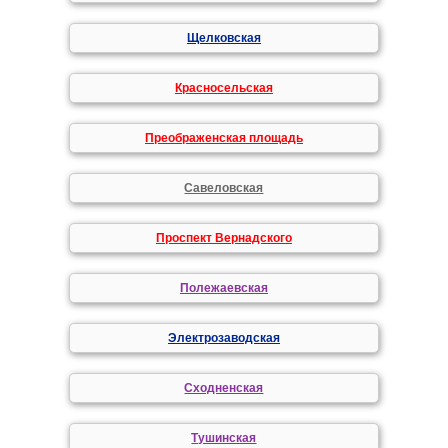
Щелковская
Красносельская
Преображенская площадь
Савеловская
Проспект Вернадского
Полежаевская
Электрозаводская
Сходненская
Тушинская