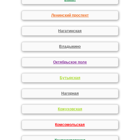
Ленинский проспект
Нагатинская
Владыкино
Октябрьское поле
Бутырская
Нагорная
Кожуховская
Комсомольская