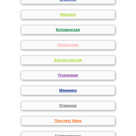
Марьино
Коломенская
Некрасовка
Братиславская
Планерная
Мякинино
Отрадное
Проспект Мира