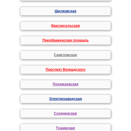
Щелковская
Красносельская
Преображенская площадь
Савеловская
Проспект Вернадского
Полежаевская
Электрозаводская
Сходненская
Тушинская