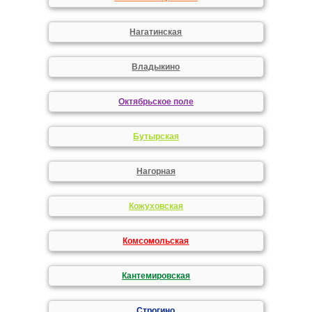
Нагатинская
Владыкино
Октябрьское поле
Бутырская
Нагорная
Кожуховская
Комсомольская
Кантемировская
Строгино