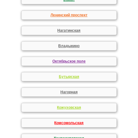
Ленинский проспект
Нагатинская
Владыкино
Октябрьское поле
Бутырская
Нагорная
Кожуховская
Комсомольская