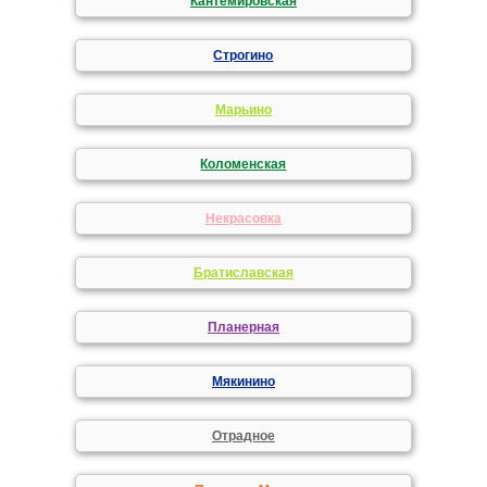
Кантемировская
Строгино
Марьино
Коломенская
Некрасовка
Братиславская
Планерная
Мякинино
Отрадное