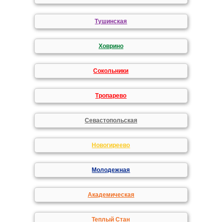
Тушинская
Ховрино
Сокольники
Тропарево
Севастопольская
Новогиреево
Молодежная
Академическая
Теплый Стан