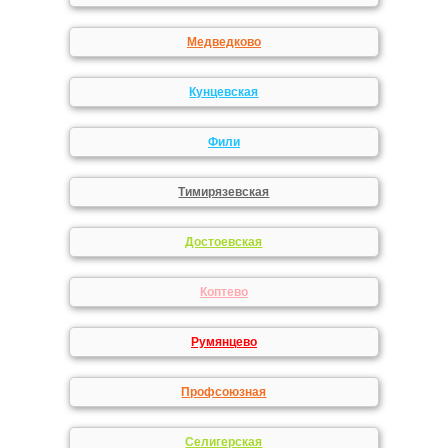
Медведково
Кунцевская
Фили
Тимирязевская
Достоевская
Коптево
Румянцево
Профсоюзная
Селигерская