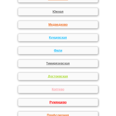
Южная
Медведково
Кунцевская
Фили
Тимирязевская
Достоевская
Коптево
Румянцево
Профсоюзная