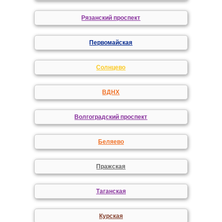
Рязанский проспект
Первомайская
Солнцево
ВДНХ
Волгоградский проспект
Беляево
Пражская
Таганская
Курская