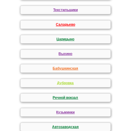
Текстильщики
Саларьево
Царицыно
Выхино
Бабушкинская
Дубровка
Речной вокзал
Кузьминки
Автозаводская