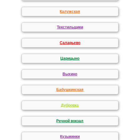
Калужская
Текстильщики
Саларьево
Царицыно
Выхино
Бабушкинская
Дубровка
Речной вокзал
Кузьминки