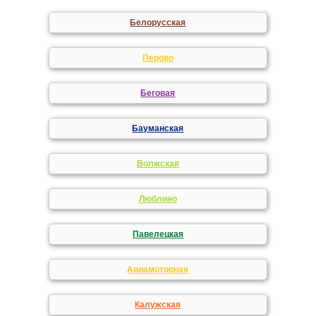
Белорусская
Перово
Беговая
Бауманская
Волжская
Люблино
Павелецкая
Авиамоторная
Калужская