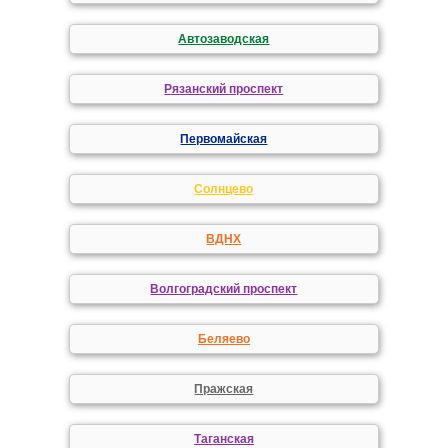
Автозаводская
Рязанский проспект
Первомайская
Солнцево
ВДНХ
Волгоградский проспект
Беляево
Пражская
Таганская