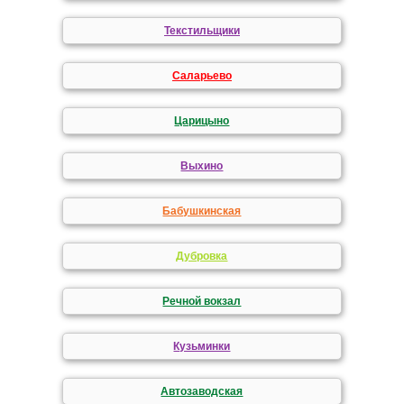
Текстильщики
Саларьево
Царицыно
Выхино
Бабушкинская
Дубровка
Речной вокзал
Кузьминки
Автозаводская