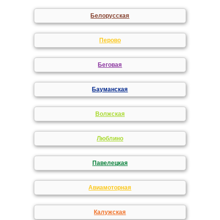
Белорусская
Перово
Беговая
Бауманская
Волжская
Люблино
Павелецкая
Авиамоторная
Калужская