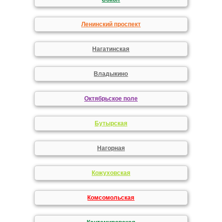
Ленинский проспект
Нагатинская
Владыкино
Октябрьское поле
Бутырская
Нагорная
Кожуховская
Комсомольская