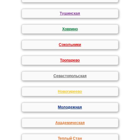
Тушинская
Ховрино
Сокольники
Тропарево
Севастопольская
Новогиреево
Молодежная
Академическая
Теплый Стан