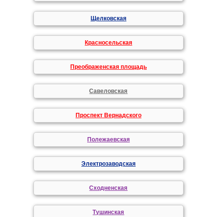
Щелковская
Красносельская
Преображенская площадь
Савеловская
Проспект Вернадского
Полежаевская
Электрозаводская
Сходненская
Тушинская