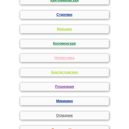
Кантемировская
Строгино
Марьино
Коломенская
Некрасовка
Братиславская
Планерная
Мякинино
Отрадное