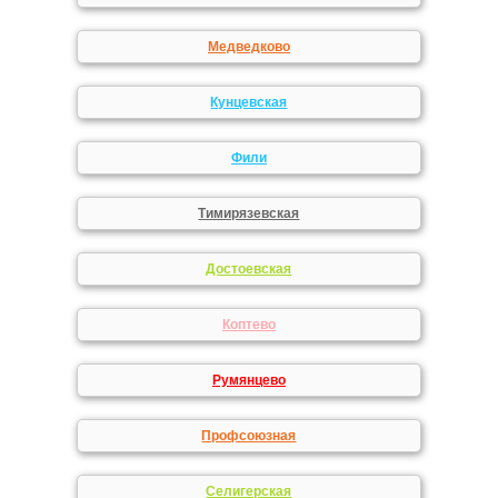
Медведково
Кунцевская
Фили
Тимирязевская
Достоевская
Коптево
Румянцево
Профсоюзная
Селигерская