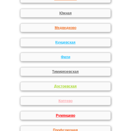
Южная
Медведково
Кунцевская
Фили
Тимирязевская
Достоевская
Коптево
Румянцево
Профсоюзная