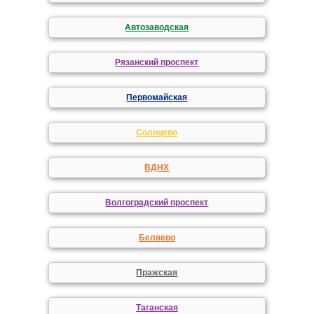
Автозаводская
Рязанский проспект
Первомайская
Солнцево
ВДНХ
Волгоградский проспект
Беляево
Пражская
Таганская