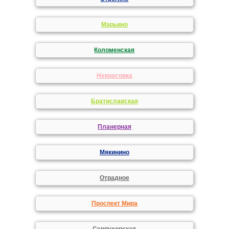
Марьино
Коломенская
Некрасовка
Братиславская
Планерная
Мякинино
Отрадное
Проспект Мира