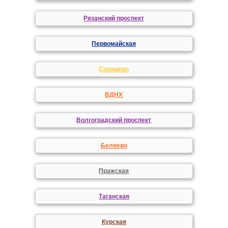
Рязанский проспект
Первомайская
Солнцево
ВДНХ
Волгоградский проспект
Беляево
Пражская
Таганская
Курская