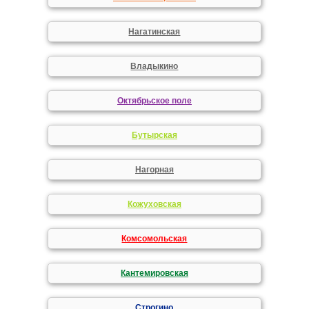
Нагатинская
Владыкино
Октябрьское поле
Бутырская
Нагорная
Кожуховская
Комсомольская
Кантемировская
Строгино