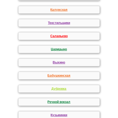
Калужская
Текстильщики
Саларьево
Царицыно
Выхино
Бабушкинская
Дубровка
Речной вокзал
Кузьминки