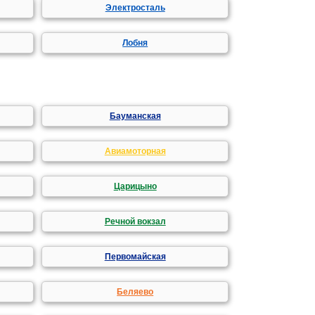
Электросталь
Лобня
Бауманская
Авиамоторная
Царицыно
Речной вокзал
Первомайская
Беляево