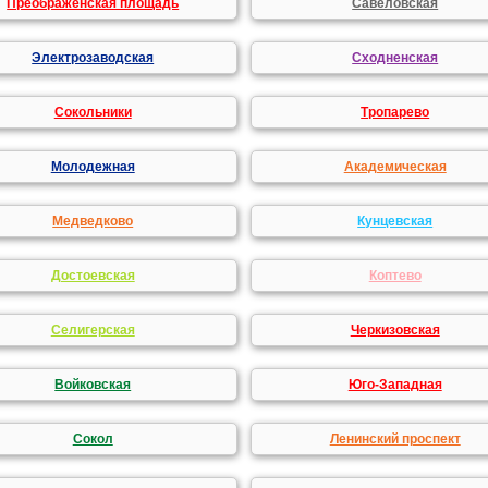
Преображенская площадь
Савеловская
Электрозаводская
Сходненская
Сокольники
Тропарево
Молодежная
Академическая
Медведково
Кунцевская
Достоевская
Коптево
Селигерская
Черкизовская
Войковская
Юго-Западная
Сокол
Ленинский проспект