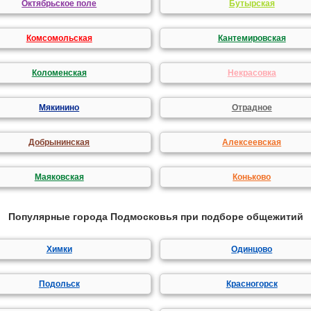
Октябрьское поле
Бутырская
Комсомольская
Кантемировская
Коломенская
Некрасовка
Мякинино
Отрадное
Добрынинская
Алексеевская
Маяковская
Коньково
Популярные города Подмосковья при подборе общежитий
Химки
Одинцово
Подольск
Красногорск