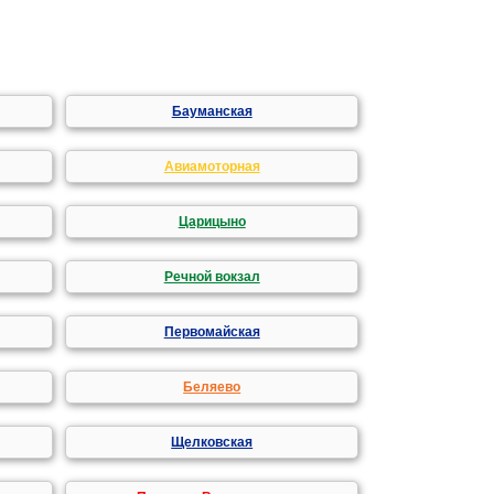
Бауманская
Авиамоторная
Царицыно
Речной вокзал
Первомайская
Беляево
Щелковская