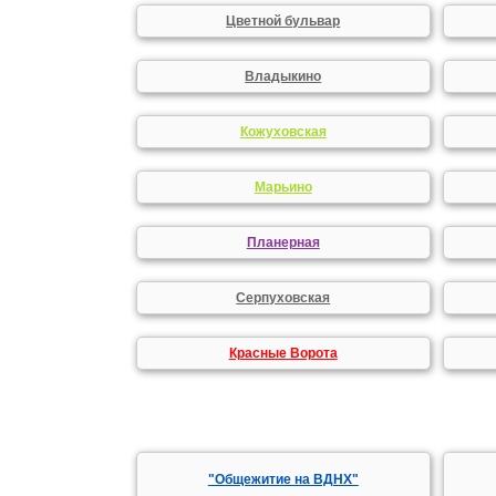
Цветной бульвар
Владыкино
Кожуховская
Марьино
Планерная
Серпуховская
Красные Ворота
"Общежитие на ВДНХ"