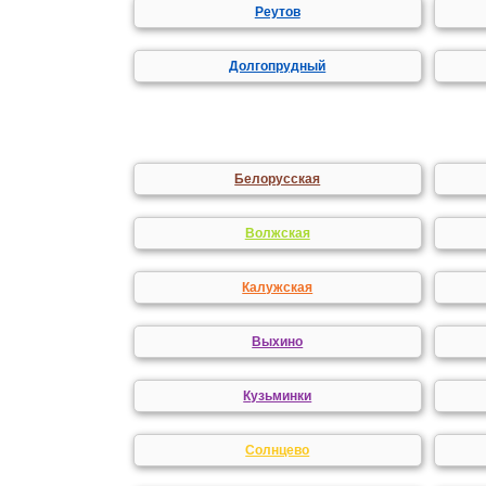
Реутов
Долгопрудный
Белорусская
Волжская
Калужская
Выхино
Кузьминки
Солнцево