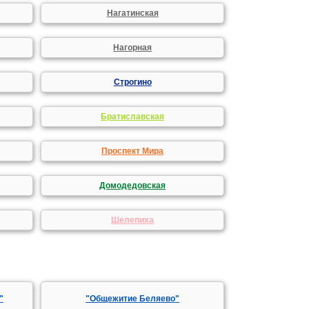
Нагатинская
Нагорная
Строгино
Братиславская
Проспект Мира
Домодедовская
Шелепиха
"
"Общежитие Беляево"