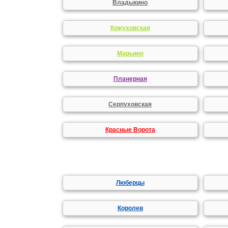
Владыкино
Кожуховская
Марьино
Планерная
Серпуховская
Красные Ворота
Люберцы
Королев