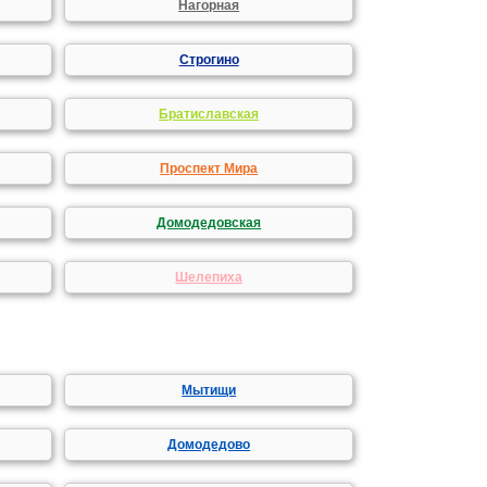
Нагорная
Строгино
Братиславская
Проспект Мира
Домодедовская
Шелепиха
Мытищи
Домодедово