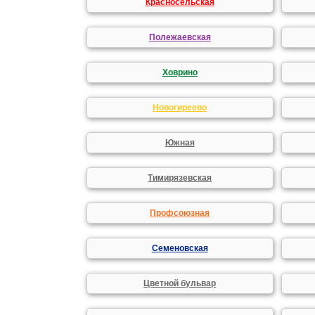
Красносельская
Полежаевская
Ховрино
Новогиреево
Южная
Тимирязевская
Профсоюзная
Семеновская
Цветной бульвар