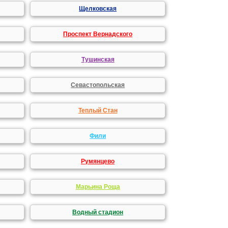
Щелковская
Проспект Вернадского
Тушинская
Севастопольская
Теплый Стан
Фили
Румянцево
Марьина Роща
Водный стадион