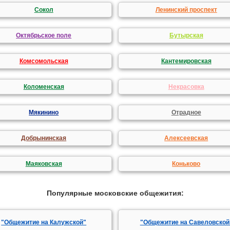
Сокол
Ленинский проспект
Октябрьское поле
Бутырская
Комсомольская
Кантемировская
Коломенская
Некрасовка
Мякинино
Отрадное
Добрынинская
Алексеевская
Маяковская
Коньково
Популярные московские общежития:
"Общежитие на Калужской"
"Общежитие на Савеловской