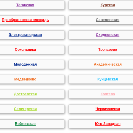
Таганская
Курская
Преображенская площадь
Савеловская
Электрозаводская
Сходненская
Сокольники
Тропарево
Молодежная
Академическая
Медведково
Кунцевская
Достоевская
Коптево
Селигерская
Черкизовская
Войковская
Юго-Западная