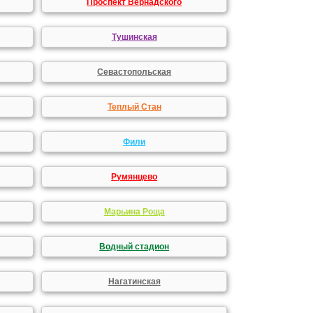
Проспект Вернадского
Тушинская
Севастопольская
Теплый Стан
Фили
Румянцево
Марьина Роща
Водный стадион
Нагатинская