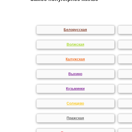
Белорусская
Волжская
Калужская
Выхино
Кузьминки
Солнцево
Пражская