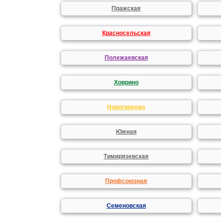
Пражская
Красносельская
Полежаевская
Ховрино
Новогиреево
Южная
Тимирязевская
Профсоюзная
Семеновская