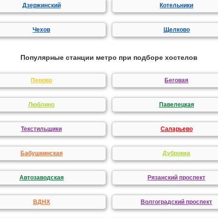
Дзержинский
Котельники
Чехов
Щелково
Популярные станции метро при подборе хостелов
Перово
Беговая
Люблино
Павелецкая
Текстильщики
Саларьево
Бабушкинская
Дубровка
Автозаводская
Рязанский проспект
ВДНХ
Волгоградский проспект