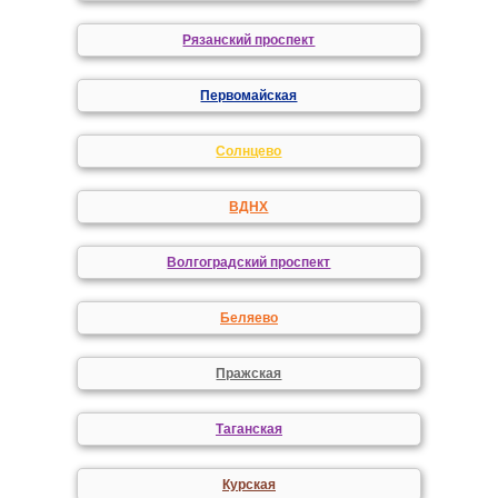
Рязанский проспект
Первомайская
Солнцево
ВДНХ
Волгоградский проспект
Беляево
Пражская
Таганская
Курская