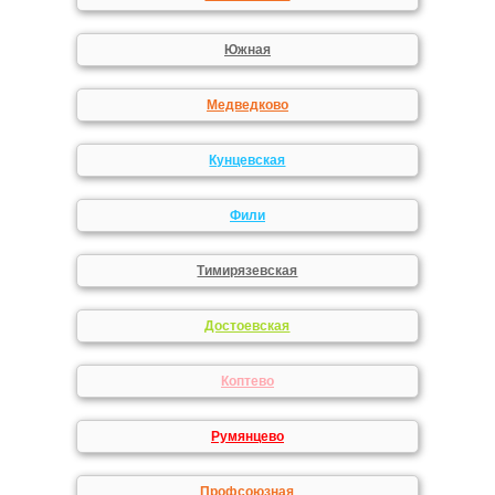
Южная
Медведково
Кунцевская
Фили
Тимирязевская
Достоевская
Коптево
Румянцево
Профсоюзная