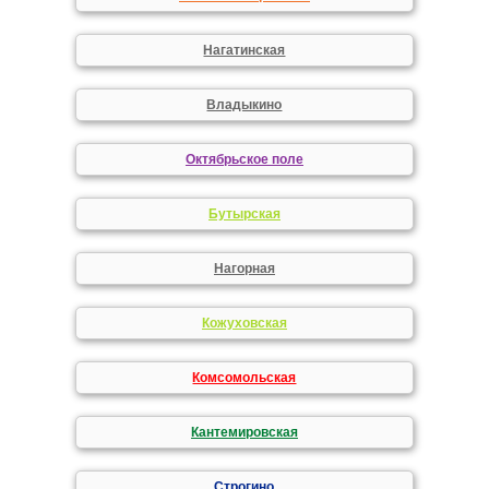
Нагатинская
Владыкино
Октябрьское поле
Бутырская
Нагорная
Кожуховская
Комсомольская
Кантемировская
Строгино