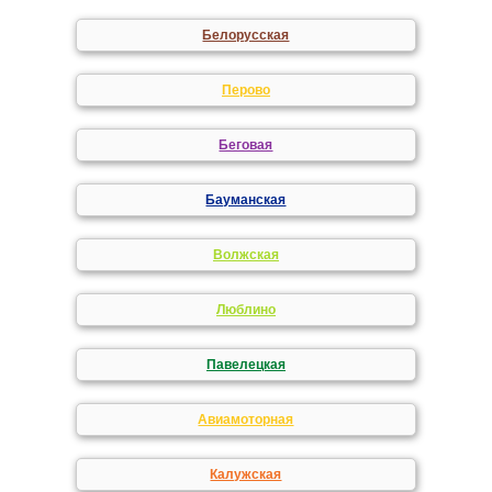
Белорусская
Перово
Беговая
Бауманская
Волжская
Люблино
Павелецкая
Авиамоторная
Калужская