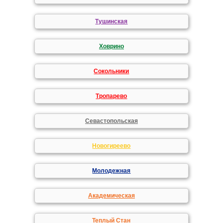
Тушинская
Ховрино
Сокольники
Тропарево
Севастопольская
Новогиреево
Молодежная
Академическая
Теплый Стан