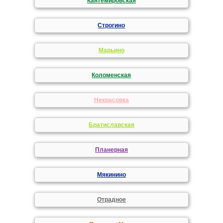
Кантемировская
Строгино
Марьино
Коломенская
Некрасовка
Братиславская
Планерная
Мякинино
Отрадное