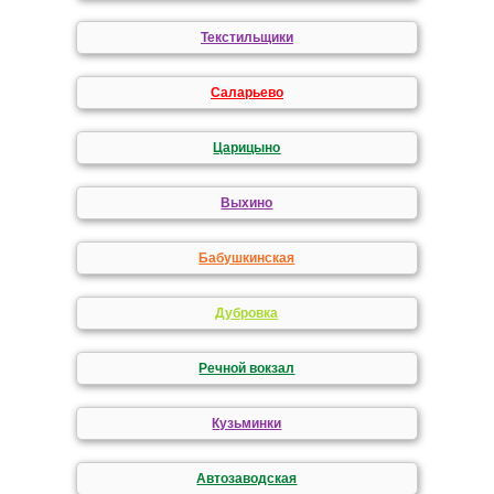
Текстильщики
Саларьево
Царицыно
Выхино
Бабушкинская
Дубровка
Речной вокзал
Кузьминки
Автозаводская