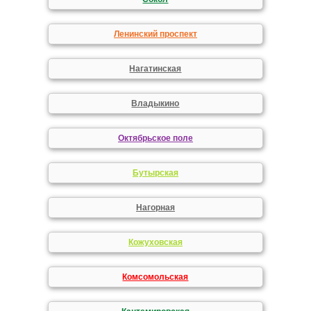
Ленинский проспект
Нагатинская
Владыкино
Октябрьское поле
Бутырская
Нагорная
Кожуховская
Комсомольская