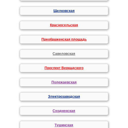
Щелковская
Красносельская
Преображенская площадь
Савеловская
Проспект Вернадского
Полежаевская
Электрозаводская
Сходненская
Тушинская