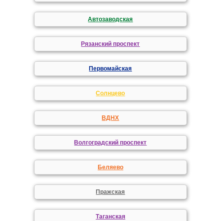
Автозаводская
Рязанский проспект
Первомайская
Солнцево
ВДНХ
Волгоградский проспект
Беляево
Пражская
Таганская