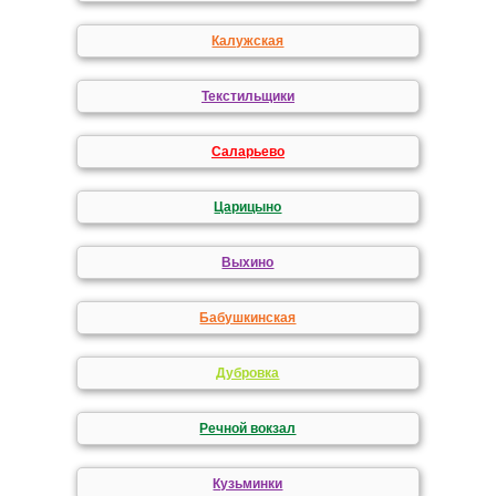
Калужская
Текстильщики
Саларьево
Царицыно
Выхино
Бабушкинская
Дубровка
Речной вокзал
Кузьминки