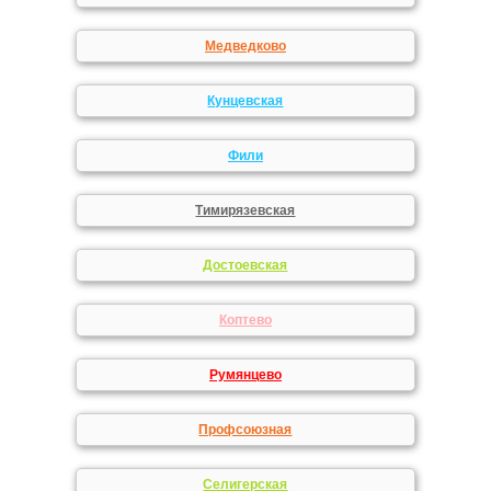
Медведково
Кунцевская
Фили
Тимирязевская
Достоевская
Коптево
Румянцево
Профсоюзная
Селигерская