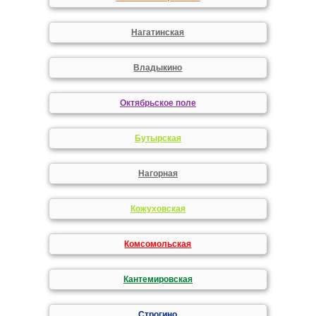
Нагатинская
Владыкино
Октябрьское поле
Бутырская
Нагорная
Кожуховская
Комсомольская
Кантемировская
Строгино