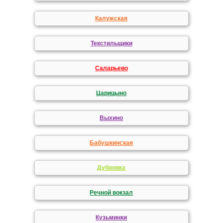
Калужская
Текстильщики
Саларьево
Царицыно
Выхино
Бабушкинская
Дубровка
Речной вокзал
Кузьминки