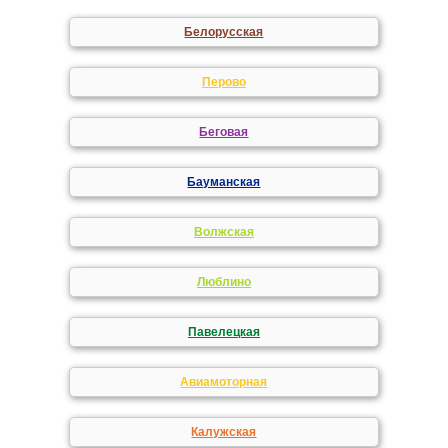
Белорусская
Перово
Беговая
Бауманская
Волжская
Люблино
Павелецкая
Авиамоторная
Калужская