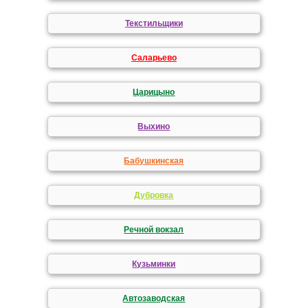
Текстильщики
Саларьево
Царицыно
Выхино
Бабушкинская
Дубровка
Речной вокзал
Кузьминки
Автозаводская