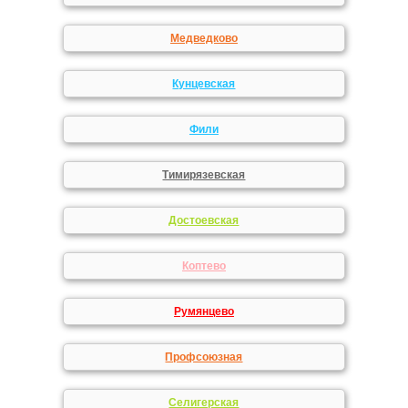
Медведково
Кунцевская
Фили
Тимирязевская
Достоевская
Коптево
Румянцево
Профсоюзная
Селигерская