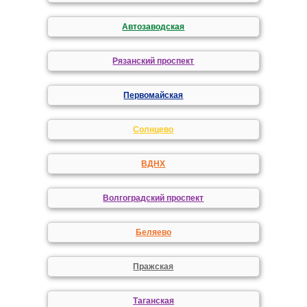
Автозаводская
Рязанский проспект
Первомайская
Солнцево
ВДНХ
Волгоградский проспект
Беляево
Пражская
Таганская