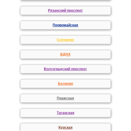
Рязанский проспект
Первомайская
Солнцево
ВДНХ
Волгоградский проспект
Беляево
Пражская
Таганская
Курская