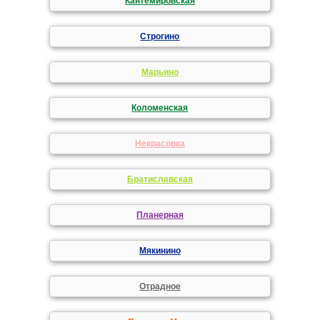
Кантемировская
Строгино
Марьино
Коломенская
Некрасовка
Братиславская
Планерная
Мякинино
Отрадное