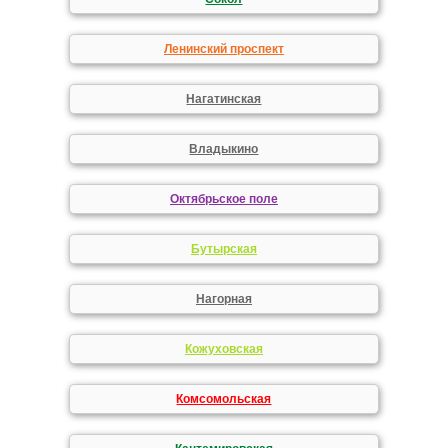
Ленинский проспект
Нагатинская
Владыкино
Октябрьское поле
Бутырская
Нагорная
Кожуховская
Комсомольская