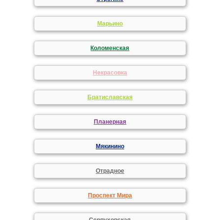
Марьино
Коломенская
Некрасовка
Братиславская
Планерная
Мякинино
Отрадное
Проспект Мира