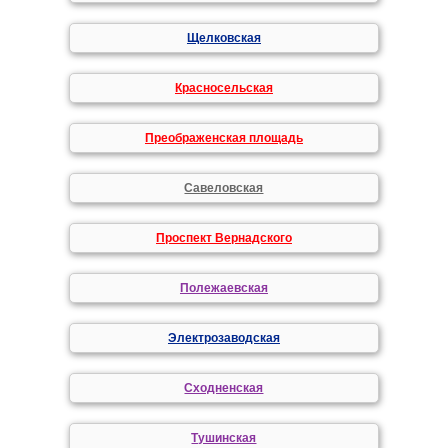
Щелковская
Красносельская
Преображенская площадь
Савеловская
Проспект Вернадского
Полежаевская
Электрозаводская
Сходненская
Тушинская