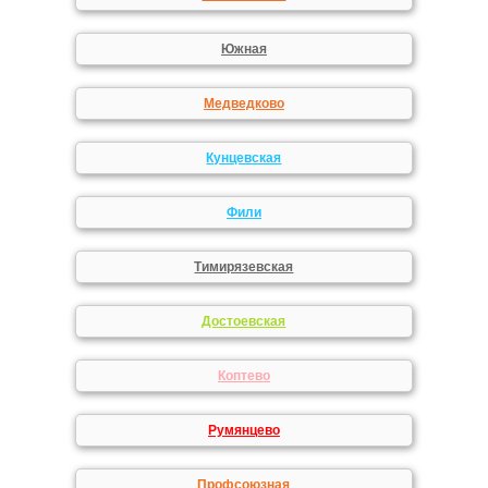
Южная
Медведково
Кунцевская
Фили
Тимирязевская
Достоевская
Коптево
Румянцево
Профсоюзная