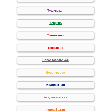
Тушинская
Ховрино
Сокольники
Тропарево
Севастопольская
Новогиреево
Молодежная
Академическая
Теплый Стан