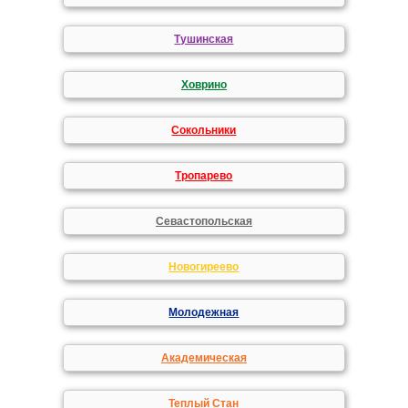
Тушинская
Ховрино
Сокольники
Тропарево
Севастопольская
Новогиреево
Молодежная
Академическая
Теплый Стан