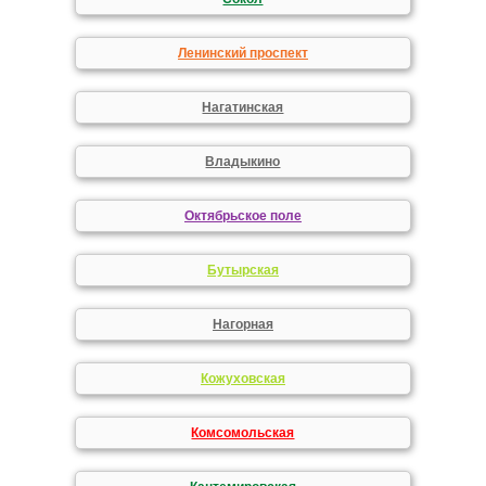
Ленинский проспект
Нагатинская
Владыкино
Октябрьское поле
Бутырская
Нагорная
Кожуховская
Комсомольская