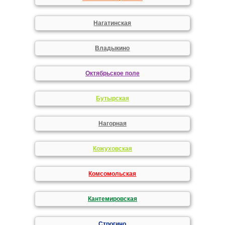
Нагатинская
Владыкино
Октябрьское поле
Бутырская
Нагорная
Кожуховская
Комсомольская
Кантемировская
Строгино