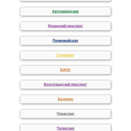
Автозаводская
Рязанский проспект
Первомайская
Солнцево
ВДНХ
Волгоградский проспект
Беляево
Пражская
Таганская