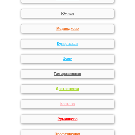
Южная
Медведково
Кунцевская
Фили
Тимирязевская
Достоевская
Коптево
Румянцево
Профсоюзная