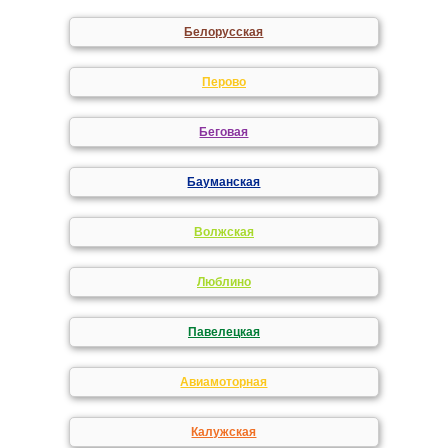
Белорусская
Перово
Беговая
Бауманская
Волжская
Люблино
Павелецкая
Авиамоторная
Калужская