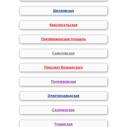
Щелковская
Красносельская
Преображенская площадь
Савеловская
Проспект Вернадского
Полежаевская
Электрозаводская
Сходненская
Тушинская