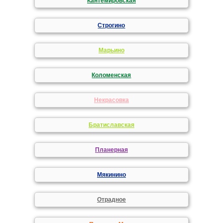
Кантемировская
Строгино
Марьино
Коломенская
Некрасовка
Братиславская
Планерная
Мякинино
Отрадное