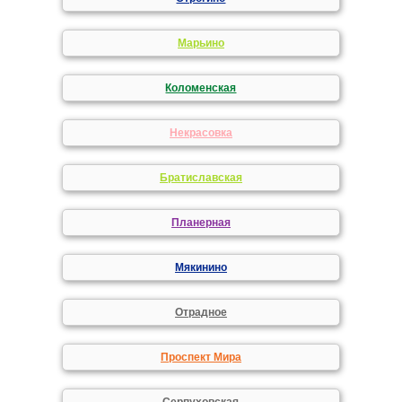
Марьино
Коломенская
Некрасовка
Братиславская
Планерная
Мякинино
Отрадное
Проспект Мира