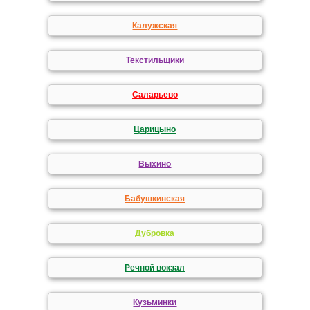
Калужская
Текстильщики
Саларьево
Царицыно
Выхино
Бабушкинская
Дубровка
Речной вокзал
Кузьминки