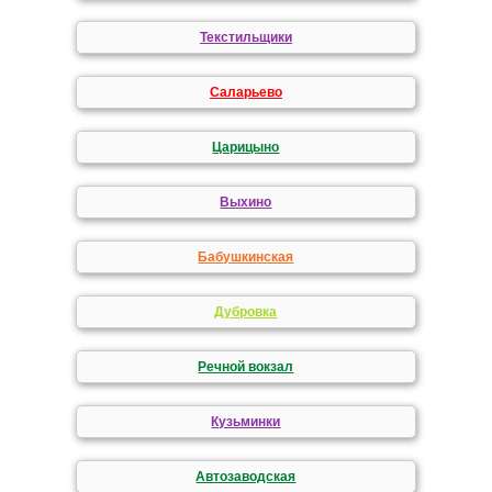
Текстильщики
Саларьево
Царицыно
Выхино
Бабушкинская
Дубровка
Речной вокзал
Кузьминки
Автозаводская