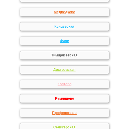
Медведково
Кунцевская
Фили
Тимирязевская
Достоевская
Коптево
Румянцево
Профсоюзная
Селигерская