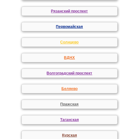
Рязанский проспект
Первомайская
Солнцево
ВДНХ
Волгоградский проспект
Беляево
Пражская
Таганская
Курская