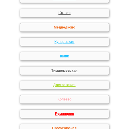
Южная
Медведково
Кунцевская
Фили
Тимирязевская
Достоевская
Коптево
Румянцево
Профсоюзная