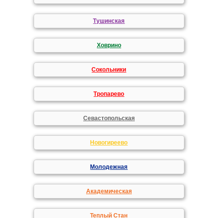
Тушинская
Ховрино
Сокольники
Тропарево
Севастопольская
Новогиреево
Молодежная
Академическая
Теплый Стан