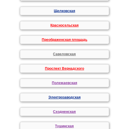
Щелковская
Красносельская
Преображенская площадь
Савеловская
Проспект Вернадского
Полежаевская
Электрозаводская
Сходненская
Тушинская