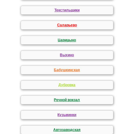
Текстильщики
Саларьево
Царицыно
Выхино
Бабушкинская
Дубровка
Речной вокзал
Кузьминки
Автозаводская