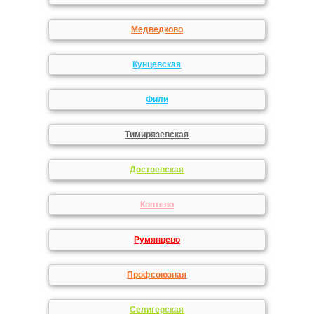
Медведково
Кунцевская
Фили
Тимирязевская
Достоевская
Коптево
Румянцево
Профсоюзная
Селигерская