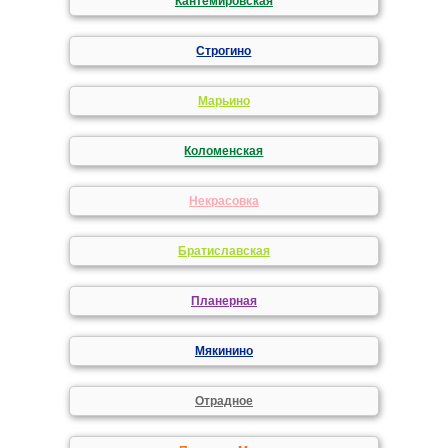
Кантемировская
Строгино
Марьино
Коломенская
Некрасовка
Братиславская
Планерная
Мякинино
Отрадное