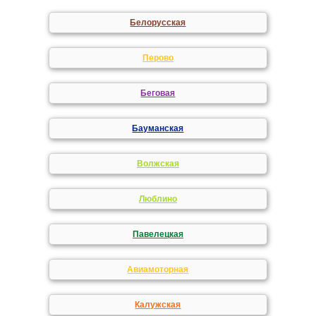
Белорусская
Перово
Беговая
Бауманская
Волжская
Люблино
Павелецкая
Авиамоторная
Калужская