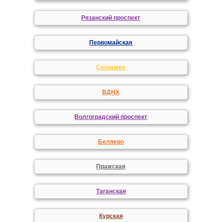
Рязанский проспект
Первомайская
Солнцево
ВДНХ
Волгоградский проспект
Беляево
Пражская
Таганская
Курская