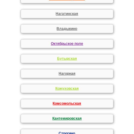
Нагатинская
Владыкино
Октябрьское поле
Бутырская
Нагорная
Кожуховская
Комсомольская
Кантемировская
Строгино