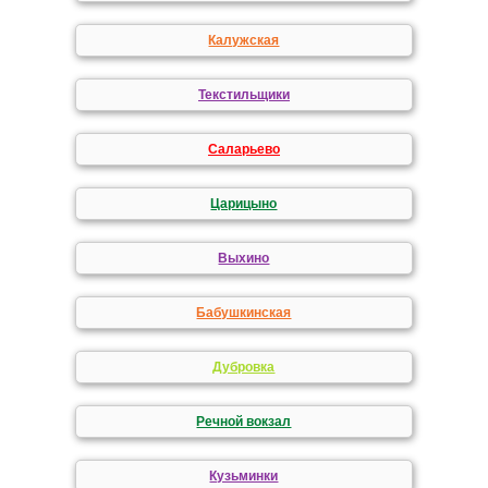
Калужская
Текстильщики
Саларьево
Царицыно
Выхино
Бабушкинская
Дубровка
Речной вокзал
Кузьминки