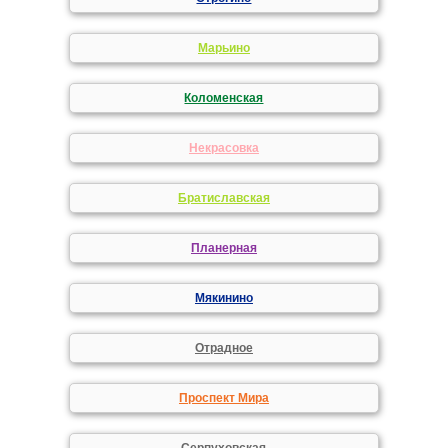
Марьино
Коломенская
Некрасовка
Братиславская
Планерная
Мякинино
Отрадное
Проспект Мира