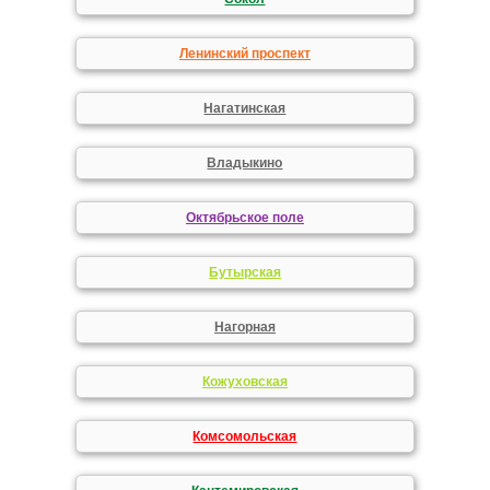
Ленинский проспект
Нагатинская
Владыкино
Октябрьское поле
Бутырская
Нагорная
Кожуховская
Комсомольская