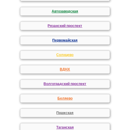
Автозаводская
Рязанский проспект
Первомайская
Солнцево
ВДНХ
Волгоградский проспект
Беляево
Пражская
Таганская