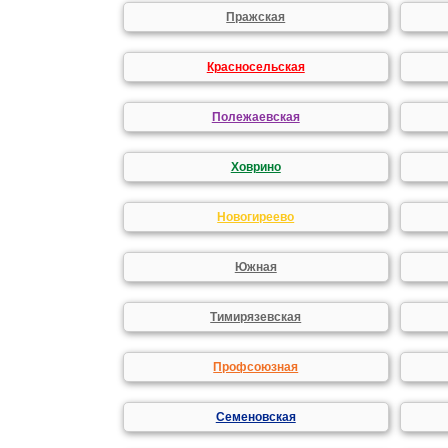
Пражская
Красносельская
Полежаевская
Ховрино
Новогиреево
Южная
Тимирязевская
Профсоюзная
Семеновская