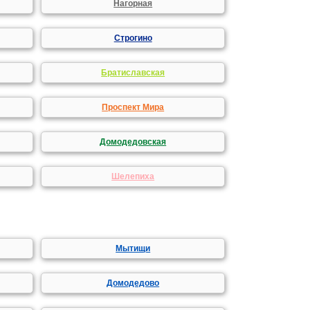
Нагорная
Строгино
Братиславская
Проспект Мира
Домодедовская
Шелепиха
Мытищи
Домодедово