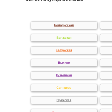
Белорусская
Волжская
Калужская
Выхино
Кузьминки
Солнцево
Пражская