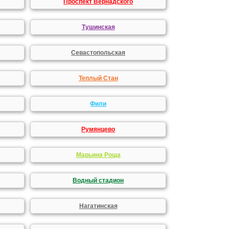
Проспект Вернадского
Тушинская
Севастопольская
Теплый Стан
Фили
Румянцево
Марьина Роща
Водный стадион
Нагатинская