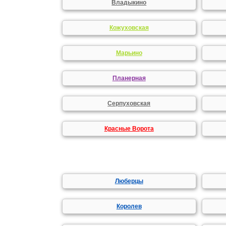
Владыкино
Кожуховская
Марьино
Планерная
Серпуховская
Красные Ворота
Люберцы
Королев