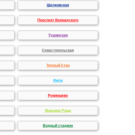
Щелковская
Проспект Вернадского
Тушинская
Севастопольская
Теплый Стан
Фили
Румянцево
Марьина Роща
Водный стадион