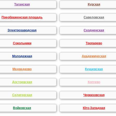
Таганская
Курская
Преображенская площадь
Савеловская
Электрозаводская
Сходненская
Сокольники
Тропарево
Молодежная
Академическая
Медведково
Кунцевская
Достоевская
Коптево
Селигерская
Черкизовская
Войковская
Юго-Западная