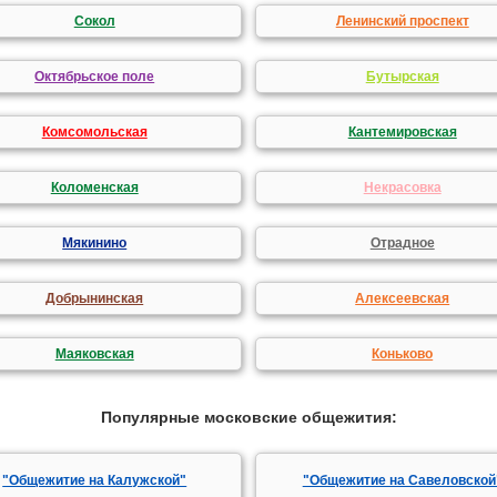
Сокол
Ленинский проспект
Октябрьское поле
Бутырская
Комсомольская
Кантемировская
Коломенская
Некрасовка
Мякинино
Отрадное
Добрынинская
Алексеевская
Маяковская
Коньково
Популярные московские общежития:
"Общежитие на Калужской"
"Общежитие на Савеловской