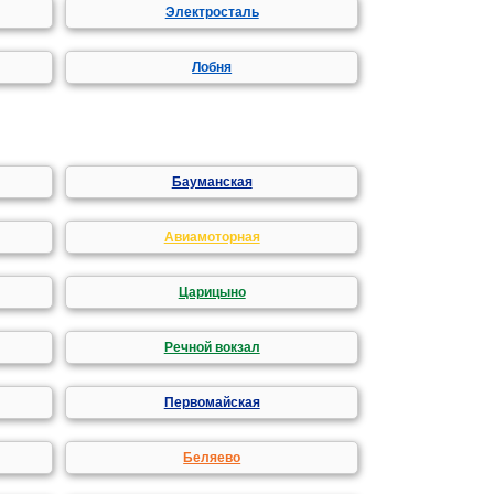
Электросталь
Лобня
Бауманская
Авиамоторная
Царицыно
Речной вокзал
Первомайская
Беляево