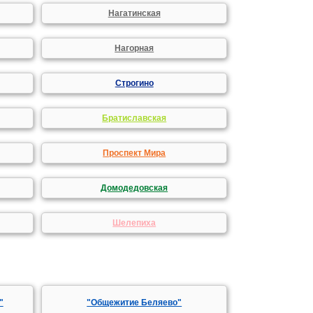
Нагатинская
Нагорная
Строгино
Братиславская
Проспект Мира
Домодедовская
Шелепиха
"
"Общежитие Беляево"