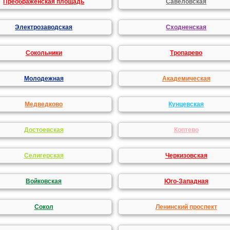
Преображенская площадь
Савеловская
Электрозаводская
Сходненская
Сокольники
Тропарево
Молодежная
Академическая
Медведково
Кунцевская
Достоевская
Коптево
Селигерская
Черкизовская
Войковская
Юго-Западная
Сокол
Ленинский проспект