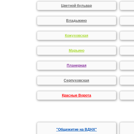
Цветной бульвар
Владыкино
Кожуховская
Марьино
Планерная
Серпуховская
Красные Ворота
"Общежитие на ВДНХ"