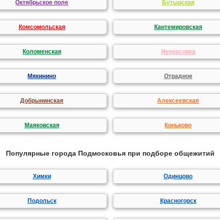
Октябрьское поле
Бутырская
Комсомольская
Кантемировская
Коломенская
Некрасовка
Мякинино
Отрадное
Добрынинская
Алексеевская
Маяковская
Коньково
Популярные города Подмосковья при подборе общежитий
Химки
Одинцово
Подольск
Красногорск