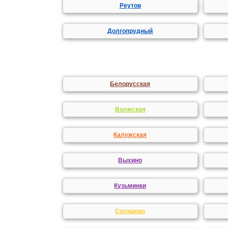
Реутов
Долгопрудный
Белорусская
Волжская
Калужская
Выхино
Кузьминки
Солнцево