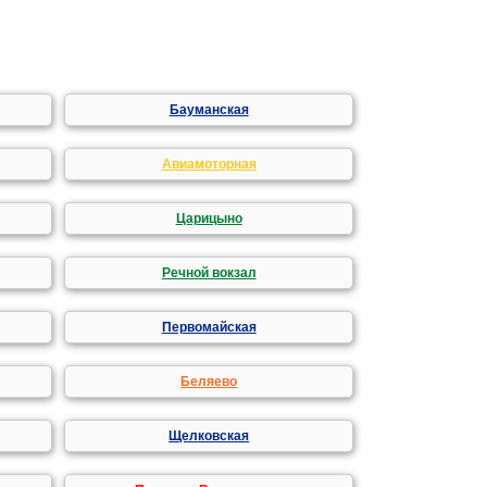
Бауманская
Авиамоторная
Царицыно
Речной вокзал
Первомайская
Беляево
Щелковская