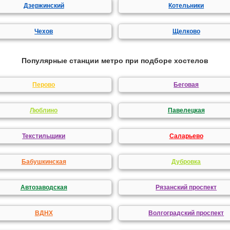
Дзержинский
Котельники
Чехов
Щелково
Популярные станции метро при подборе хостелов
Перово
Беговая
Люблино
Павелецкая
Текстильщики
Саларьево
Бабушкинская
Дубровка
Автозаводская
Рязанский проспект
ВДНХ
Волгоградский проспект