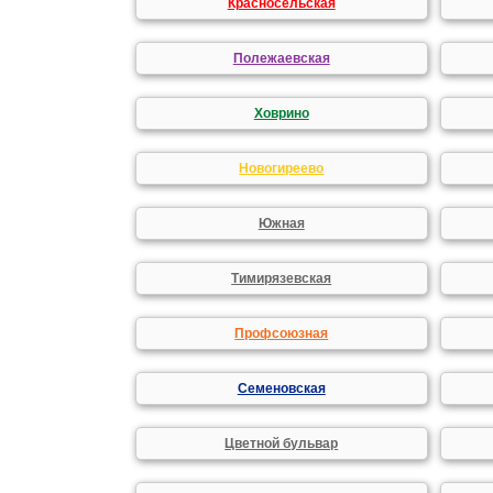
Красносельская
Полежаевская
Ховрино
Новогиреево
Южная
Тимирязевская
Профсоюзная
Семеновская
Цветной бульвар