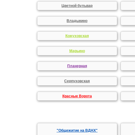
Цветной бульвар
Владыкино
Кожуховская
Марьино
Планерная
Серпуховская
Красные Ворота
"Общежитие на ВДНХ"