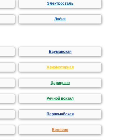
Электросталь
Лобня
Бауманская
Авиамоторная
Царицыно
Речной вокзал
Первомайская
Беляево