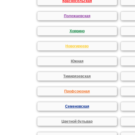
Красносельская
Полежаевская
Ховрино
Новогиреево
Южная
Тимирязевская
Профсоюзная
Семеновская
Цветной бульвар