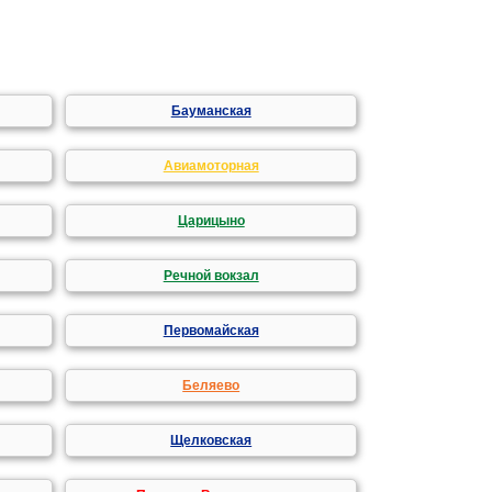
Бауманская
Авиамоторная
Царицыно
Речной вокзал
Первомайская
Беляево
Щелковская