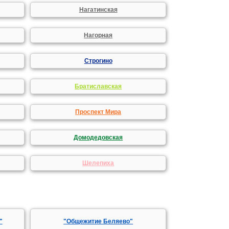
Нагатинская
Нагорная
Строгино
Братиславская
Проспект Мира
Домодедовская
Шелепиха
"
"Общежитие Беляево"