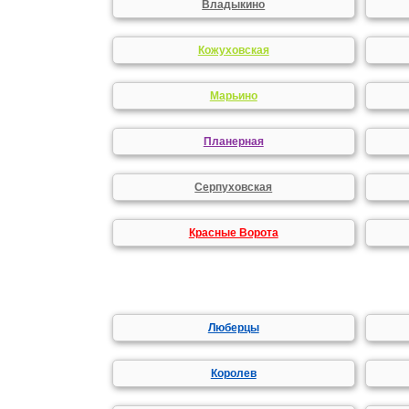
Владыкино
Кожуховская
Марьино
Планерная
Серпуховская
Красные Ворота
Люберцы
Королев