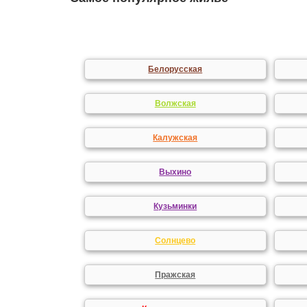
Белорусская
Волжская
Калужская
Выхино
Кузьминки
Солнцево
Пражская