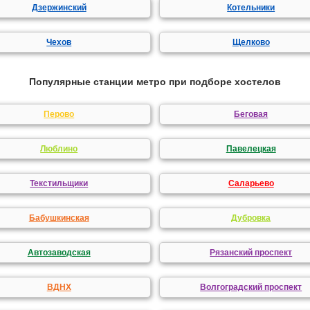
Дзержинский
Котельники
Чехов
Щелково
Популярные станции метро при подборе хостелов
Перово
Беговая
Люблино
Павелецкая
Текстильщики
Саларьево
Бабушкинская
Дубровка
Автозаводская
Рязанский проспект
ВДНХ
Волгоградский проспект