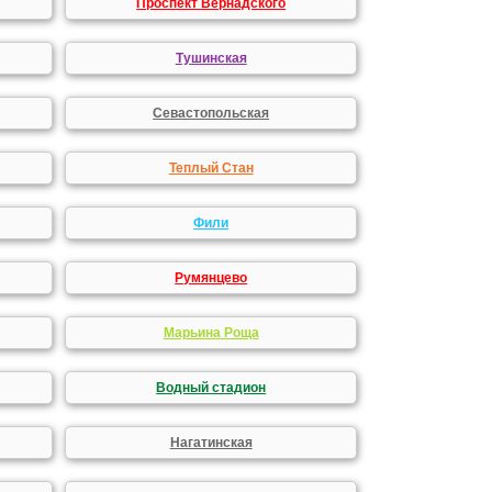
Проспект Вернадского
Тушинская
Севастопольская
Теплый Стан
Фили
Румянцево
Марьина Роща
Водный стадион
Нагатинская