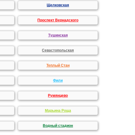
Щелковская
Проспект Вернадского
Тушинская
Севастопольская
Теплый Стан
Фили
Румянцево
Марьина Роща
Водный стадион