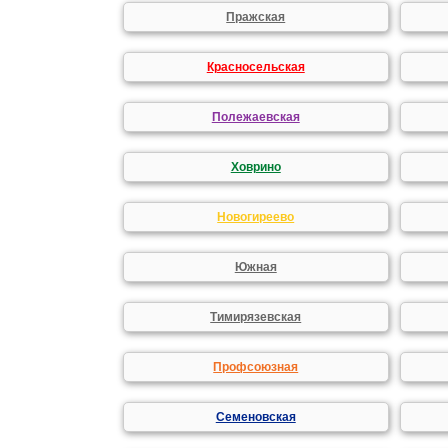
Пражская
Красносельская
Полежаевская
Ховрино
Новогиреево
Южная
Тимирязевская
Профсоюзная
Семеновская