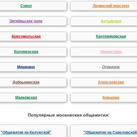
Сокол
Ленинский проспект
Октябрьское поле
Бутырская
Комсомольская
Кантемировская
Коломенская
Некрасовка
Мякинино
Отрадное
Добрынинская
Алексеевская
Маяковская
Коньково
Популярные московские общежития:
"Общежитие на Калужской"
"Общежитие на Савеловской