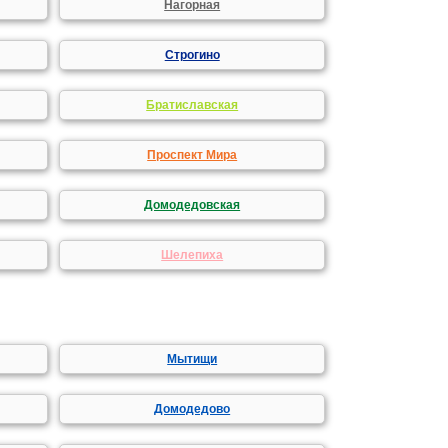
Нагорная
Строгино
Братиславская
Проспект Мира
Домодедовская
Шелепиха
Мытищи
Домодедово