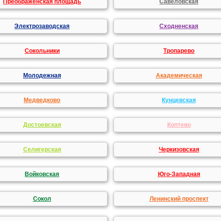
Преображенская площадь
Савеловская
Электрозаводская
Сходненская
Сокольники
Тропарево
Молодежная
Академическая
Медведково
Кунцевская
Достоевская
Коптево
Селигерская
Черкизовская
Войковская
Юго-Западная
Сокол
Ленинский проспект