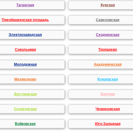
Таганская
Курская
Преображенская площадь
Савеловская
Электрозаводская
Сходненская
Сокольники
Тропарево
Молодежная
Академическая
Медведково
Кунцевская
Достоевская
Коптево
Селигерская
Черкизовская
Войковская
Юго-Западная