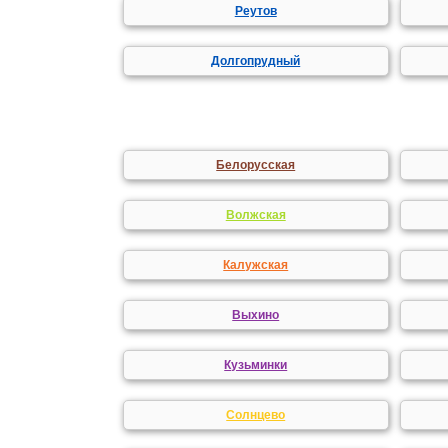
Реутов
Долгопрудный
Белорусская
Волжская
Калужская
Выхино
Кузьминки
Солнцево