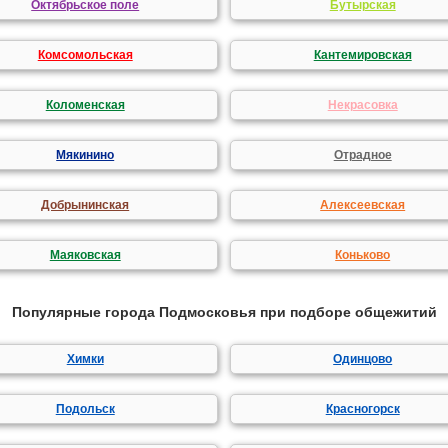
Октябрьское поле
Бутырская
Комсомольская
Кантемировская
Коломенская
Некрасовка
Мякинино
Отрадное
Добрынинская
Алексеевская
Маяковская
Коньково
Популярные города Подмосковья при подборе общежитий
Химки
Одинцово
Подольск
Красногорск