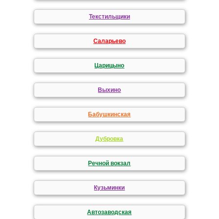
Текстильщики
Саларьево
Царицыно
Выхино
Бабушкинская
Дубровка
Речной вокзал
Кузьминки
Автозаводская