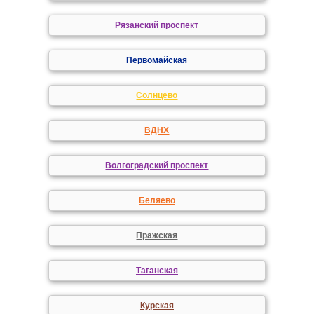
Рязанский проспект
Первомайская
Солнцево
ВДНХ
Волгоградский проспект
Беляево
Пражская
Таганская
Курская