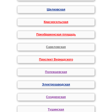
Щелковская
Красносельская
Преображенская площадь
Савеловская
Проспект Вернадского
Полежаевская
Электрозаводская
Сходненская
Тушинская