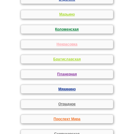
Марьино
Коломенская
Некрасовка
Братиславская
Планерная
Мякинино
Отрадное
Проспект Мира