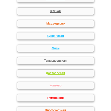
Южная
Медведково
Кунцевская
Фили
Тимирязевская
Достоевская
Коптево
Румянцево
Профсоюзная