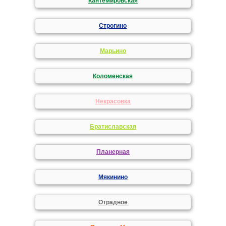
Кантемировская
Строгино
Марьино
Коломенская
Некрасовка
Братиславская
Планерная
Мякинино
Отрадное