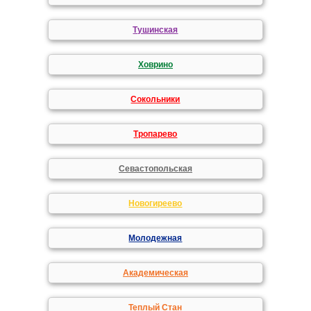
Тушинская
Ховрино
Сокольники
Тропарево
Севастопольская
Новогиреево
Молодежная
Академическая
Теплый Стан