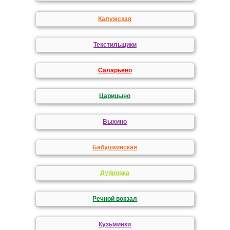
Калужская
Текстильщики
Саларьево
Царицыно
Выхино
Бабушкинская
Дубровка
Речной вокзал
Кузьминки