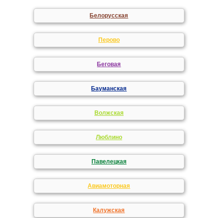
Белорусская
Перово
Беговая
Бауманская
Волжская
Люблино
Павелецкая
Авиамоторная
Калужская