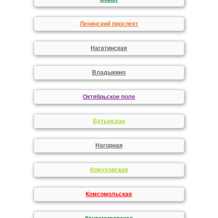
Ленинский проспект
Нагатинская
Владыкино
Октябрьское поле
Бутырская
Нагорная
Кожуховская
Комсомольская