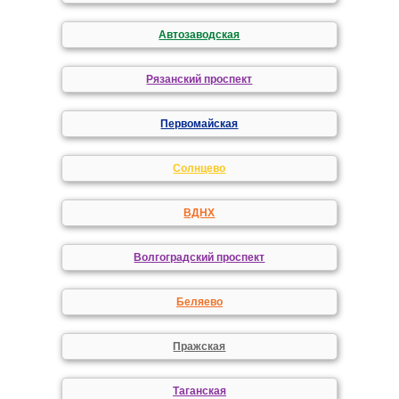
Автозаводская
Рязанский проспект
Первомайская
Солнцево
ВДНХ
Волгоградский проспект
Беляево
Пражская
Таганская