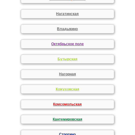
Нагатинская
Владыкино
Октябрьское поле
Бутырская
Нагорная
Кожуховская
Комсомольская
Кантемировская
Строгино