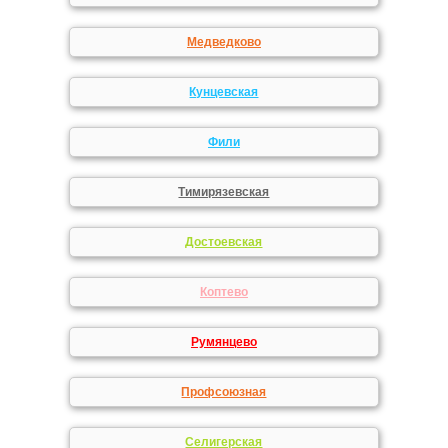
Медведково
Кунцевская
Фили
Тимирязевская
Достоевская
Коптево
Румянцево
Профсоюзная
Селигерская