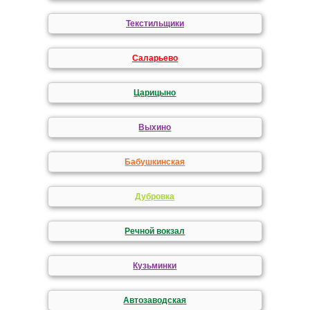
Текстильщики
Саларьево
Царицыно
Выхино
Бабушкинская
Дубровка
Речной вокзал
Кузьминки
Автозаводская