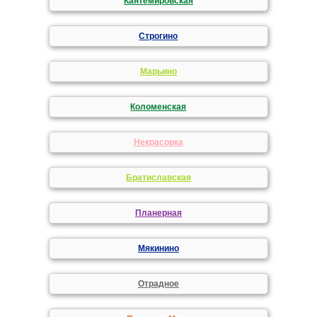
Кантемировская
Строгино
Марьино
Коломенская
Некрасовка
Братиславская
Планерная
Мякинино
Отрадное