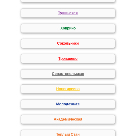
Тушинская
Ховрино
Сокольники
Тропарево
Севастопольская
Новогиреево
Молодежная
Академическая
Теплый Стан