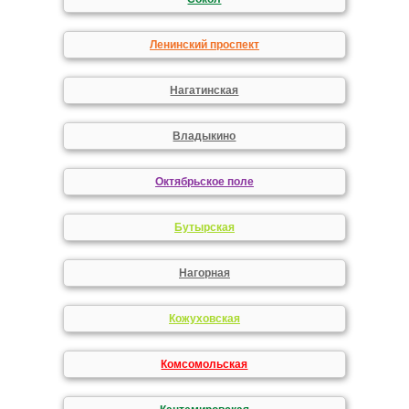
Ленинский проспект
Нагатинская
Владыкино
Октябрьское поле
Бутырская
Нагорная
Кожуховская
Комсомольская