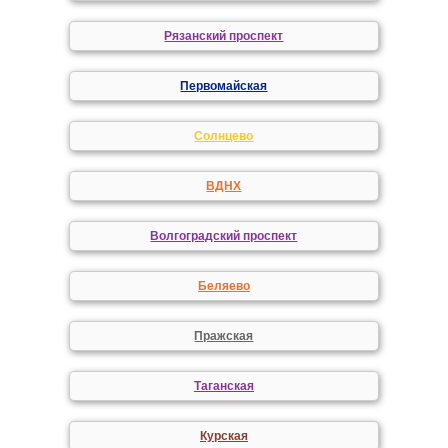
Рязанский проспект
Первомайская
Солнцево
ВДНХ
Волгоградский проспект
Беляево
Пражская
Таганская
Курская