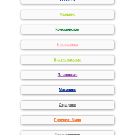
Марьино
Коломенская
Некрасовка
Братиславская
Планерная
Мякинино
Отрадное
Проспект Мира