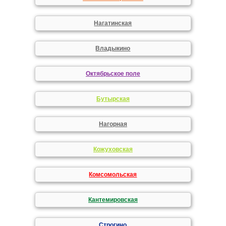
Нагатинская
Владыкино
Октябрьское поле
Бутырская
Нагорная
Кожуховская
Комсомольская
Кантемировская
Строгино