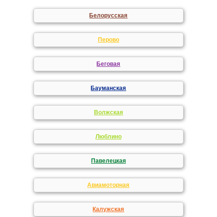
Белорусская
Перово
Беговая
Бауманская
Волжская
Люблино
Павелецкая
Авиамоторная
Калужская