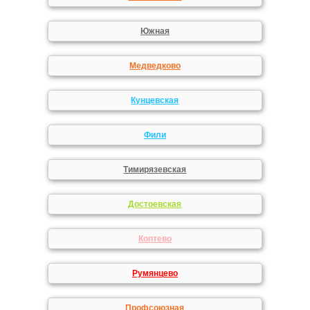
Южная
Медведково
Кунцевская
Фили
Тимирязевская
Достоевская
Коптево
Румянцево
Профсоюзная