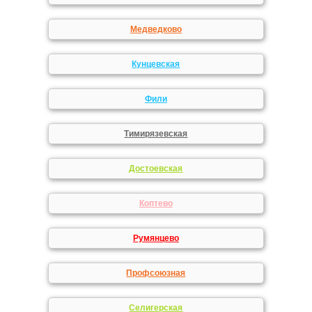
Медведково
Кунцевская
Фили
Тимирязевская
Достоевская
Коптево
Румянцево
Профсоюзная
Селигерская