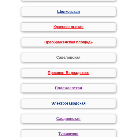
Щелковская
Красносельская
Преображенская площадь
Савеловская
Проспект Вернадского
Полежаевская
Электрозаводская
Сходненская
Тушинская