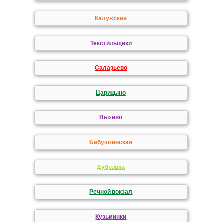
Калужская
Текстильщики
Саларьево
Царицыно
Выхино
Бабушкинская
Дубровка
Речной вокзал
Кузьминки