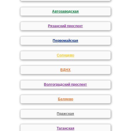
Автозаводская
Рязанский проспект
Первомайская
Солнцево
ВДНХ
Волгоградский проспект
Беляево
Пражская
Таганская