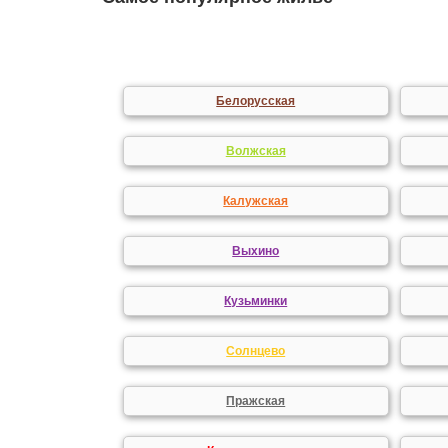
Белорусская
Волжская
Калужская
Выхино
Кузьминки
Солнцево
Пражская