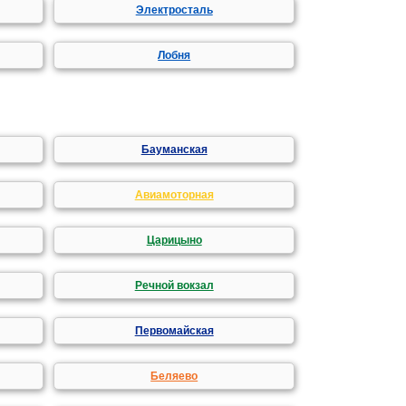
Электросталь
Лобня
Бауманская
Авиамоторная
Царицыно
Речной вокзал
Первомайская
Беляево