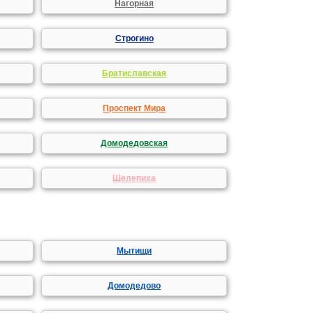
Нагорная
Строгино
Братиславская
Проспект Мира
Домодедовская
Шелепиха
Мытищи
Домодедово