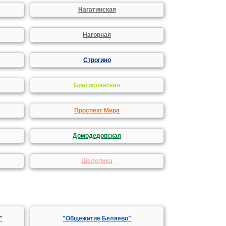
Нагатинская
Нагорная
Строгино
Братиславская
Проспект Мира
Домодедовская
Шелепиха
"
"Общежитие Беляево"