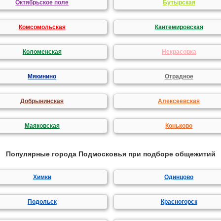
Октябрьское поле
Бутырская
Комсомольская
Кантемировская
Коломенская
Некрасовка
Мякинино
Отрадное
Добрынинская
Алексеевская
Маяковская
Коньково
Популярные города Подмосковья при подборе общежитий
Химки
Одинцово
Подольск
Красногорск