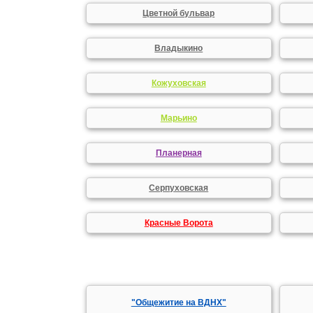
Цветной бульвар
Владыкино
Кожуховская
Марьино
Планерная
Серпуховская
Красные Ворота
"Общежитие на ВДНХ"