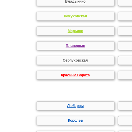
Владыкино
Кожуховская
Марьино
Планерная
Серпуховская
Красные Ворота
Люберцы
Королев