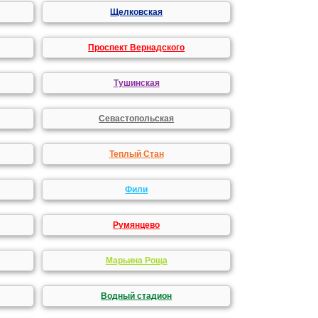
Щелковская
Проспект Вернадского
Тушинская
Севастопольская
Теплый Стан
Фили
Румянцево
Марьина Роща
Водный стадион