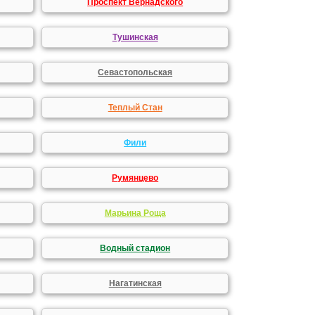
Проспект Вернадского
Тушинская
Севастопольская
Теплый Стан
Фили
Румянцево
Марьина Роща
Водный стадион
Нагатинская