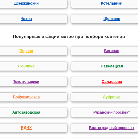
Дзержинский
Котельники
Чехов
Щелково
Популярные станции метро при подборе хостелов
Перово
Беговая
Люблино
Павелецкая
Текстильщики
Саларьево
Бабушкинская
Дубровка
Автозаводская
Рязанский проспект
ВДНХ
Волгоградский проспект