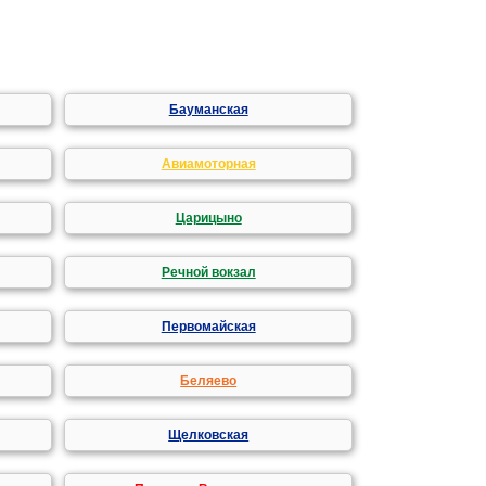
Бауманская
Авиамоторная
Царицыно
Речной вокзал
Первомайская
Беляево
Щелковская