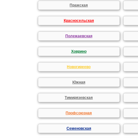
Пражская
Красносельская
Полежаевская
Ховрино
Новогиреево
Южная
Тимирязевская
Профсоюзная
Семеновская