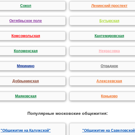
Сокол
Ленинский проспект
Октябрьское поле
Бутырская
Комсомольская
Кантемировская
Коломенская
Некрасовка
Мякинино
Отрадное
Добрынинская
Алексеевская
Маяковская
Коньково
Популярные московские общежития:
"Общежитие на Калужской"
"Общежитие на Савеловской