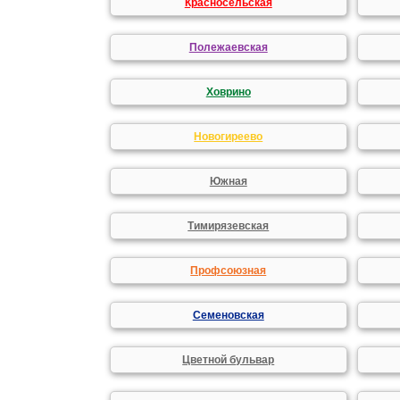
Красносельская
Полежаевская
Ховрино
Новогиреево
Южная
Тимирязевская
Профсоюзная
Семеновская
Цветной бульвар