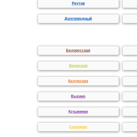
Реутов
Долгопрудный
Белорусская
Волжская
Калужская
Выхино
Кузьминки
Солнцево