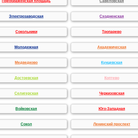
Преображенская площадь
Савеловская
Электрозаводская
Сходненская
Сокольники
Тропарево
Молодежная
Академическая
Медведково
Кунцевская
Достоевская
Коптево
Селигерская
Черкизовская
Войковская
Юго-Западная
Сокол
Ленинский проспект