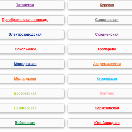
Таганская
Курская
Преображенская площадь
Савеловская
Электрозаводская
Сходненская
Сокольники
Тропарево
Молодежная
Академическая
Медведково
Кунцевская
Достоевская
Коптево
Селигерская
Черкизовская
Войковская
Юго-Западная