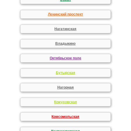
Ленинский проспект
Нагатинская
Владыкино
Октябрьское поле
Бутырская
Нагорная
Кожуховская
Комсомольская