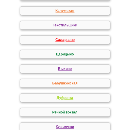
Калужская
Текстильщики
Саларьево
Царицыно
Выхино
Бабушкинская
Дубровка
Речной вокзал
Кузьминки