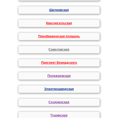
Щелковская
Красносельская
Преображенская площадь
Савеловская
Проспект Вернадского
Полежаевская
Электрозаводская
Сходненская
Тушинская