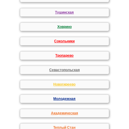
Тушинская
Ховрино
Сокольники
Тропарево
Севастопольская
Новогиреево
Молодежная
Академическая
Теплый Стан