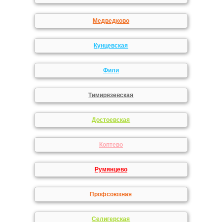
Медведково
Кунцевская
Фили
Тимирязевская
Достоевская
Коптево
Румянцево
Профсоюзная
Селигерская