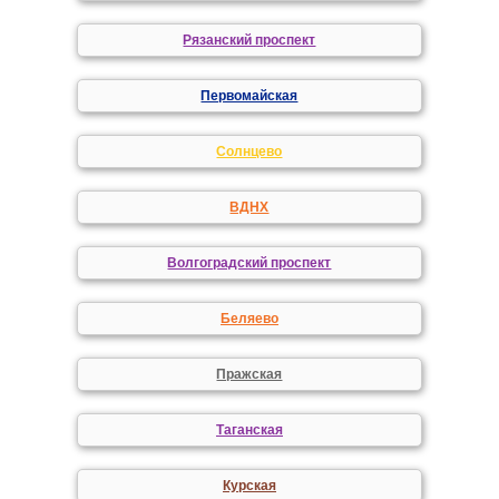
Рязанский проспект
Первомайская
Солнцево
ВДНХ
Волгоградский проспект
Беляево
Пражская
Таганская
Курская