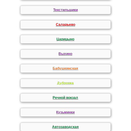
Текстильщики
Саларьево
Царицыно
Выхино
Бабушкинская
Дубровка
Речной вокзал
Кузьминки
Автозаводская