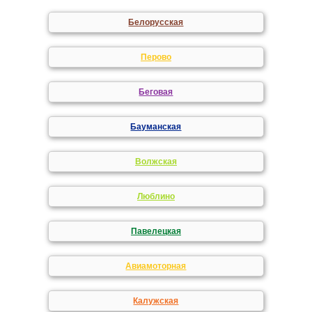
Белорусская
Перово
Беговая
Бауманская
Волжская
Люблино
Павелецкая
Авиамоторная
Калужская