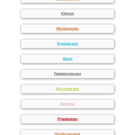
Южная
Медведково
Кунцевская
Фили
Тимирязевская
Достоевская
Коптево
Румянцево
Профсоюзная