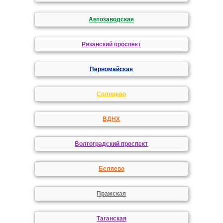
Автозаводская
Рязанский проспект
Первомайская
Солнцево
ВДНХ
Волгоградский проспект
Беляево
Пражская
Таганская