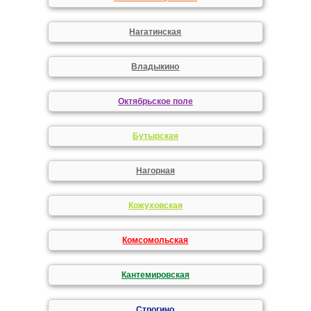
Нагатинская
Владыкино
Октябрьское поле
Бутырская
Нагорная
Кожуховская
Комсомольская
Кантемировская
Строгино