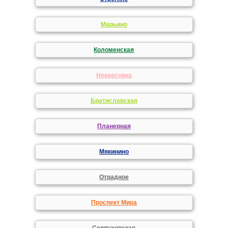
Марьино
Коломенская
Некрасовка
Братиславская
Планерная
Мякинино
Отрадное
Проспект Мира