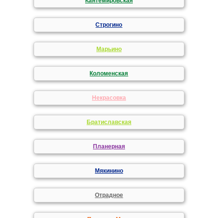
Кантемировская
Строгино
Марьино
Коломенская
Некрасовка
Братиславская
Планерная
Мякинино
Отрадное