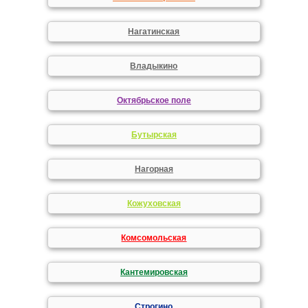
Нагатинская
Владыкино
Октябрьское поле
Бутырская
Нагорная
Кожуховская
Комсомольская
Кантемировская
Строгино