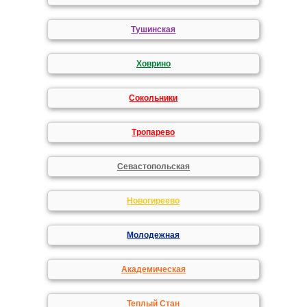
Тушинская
Ховрино
Сокольники
Тропарево
Севастопольская
Новогиреево
Молодежная
Академическая
Теплый Стан