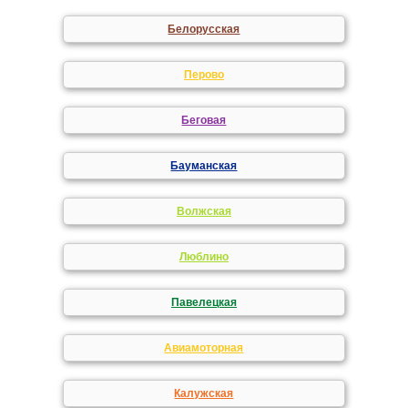
Белорусская
Перово
Беговая
Бауманская
Волжская
Люблино
Павелецкая
Авиамоторная
Калужская