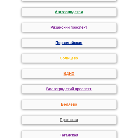
Автозаводская
Рязанский проспект
Первомайская
Солнцево
ВДНХ
Волгоградский проспект
Беляево
Пражская
Таганская