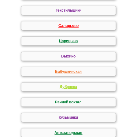
Текстильщики
Саларьево
Царицыно
Выхино
Бабушкинская
Дубровка
Речной вокзал
Кузьминки
Автозаводская