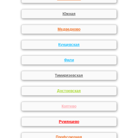
Южная
Медведково
Кунцевская
Фили
Тимирязевская
Достоевская
Коптево
Румянцево
Профсоюзная