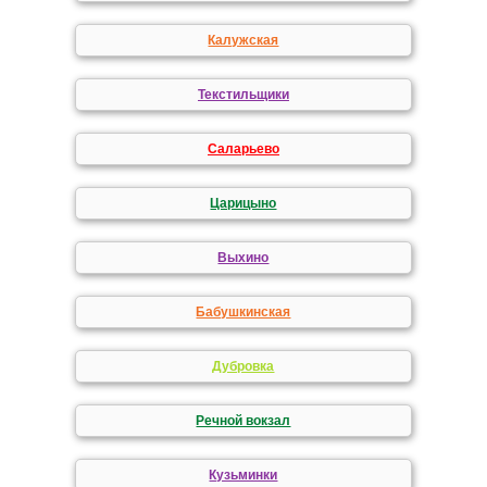
Калужская
Текстильщики
Саларьево
Царицыно
Выхино
Бабушкинская
Дубровка
Речной вокзал
Кузьминки