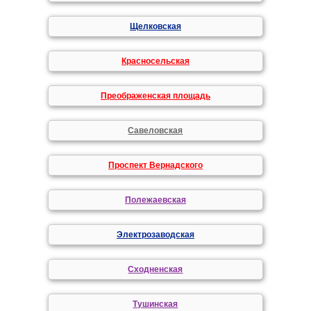
Щелковская
Красносельская
Преображенская площадь
Савеловская
Проспект Вернадского
Полежаевская
Электрозаводская
Сходненская
Тушинская