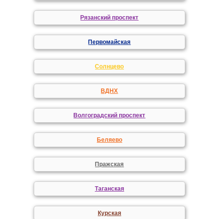
Рязанский проспект
Первомайская
Солнцево
ВДНХ
Волгоградский проспект
Беляево
Пражская
Таганская
Курская