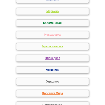
Марьино
Коломенская
Некрасовка
Братиславская
Планерная
Мякинино
Отрадное
Проспект Мира