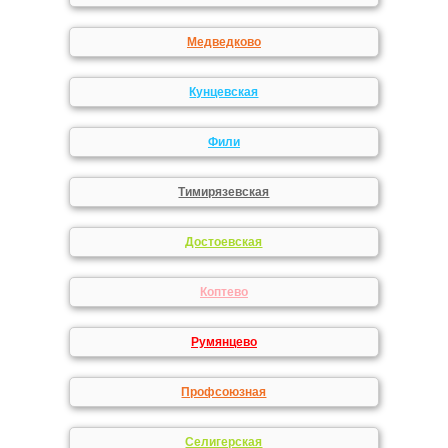
Медведково
Кунцевская
Фили
Тимирязевская
Достоевская
Коптево
Румянцево
Профсоюзная
Селигерская