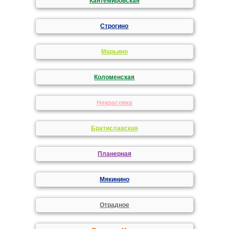
Кантемировская
Строгино
Марьино
Коломенская
Некрасовка
Братиславская
Планерная
Мякинино
Отрадное