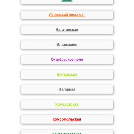
Ленинский проспект
Нагатинская
Владыкино
Октябрьское поле
Бутырская
Нагорная
Кожуховская
Комсомольская