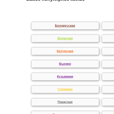
Белорусская
Волжская
Калужская
Выхино
Кузьминки
Солнцево
Пражская