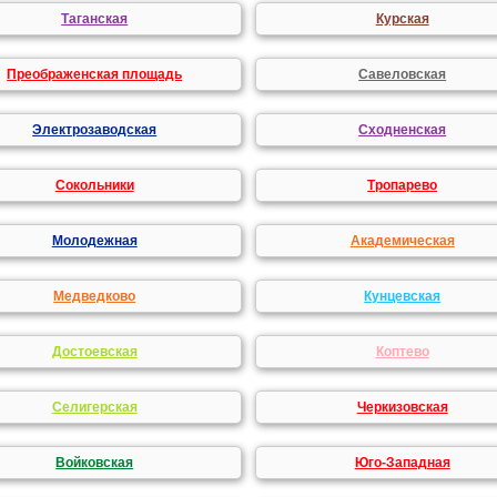
Таганская
Курская
Преображенская площадь
Савеловская
Электрозаводская
Сходненская
Сокольники
Тропарево
Молодежная
Академическая
Медведково
Кунцевская
Достоевская
Коптево
Селигерская
Черкизовская
Войковская
Юго-Западная