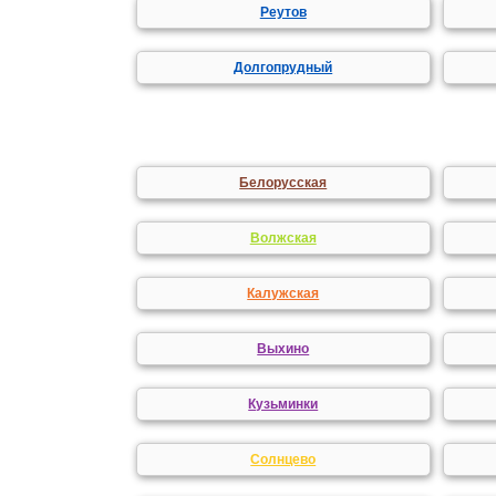
Реутов
Долгопрудный
Белорусская
Волжская
Калужская
Выхино
Кузьминки
Солнцево