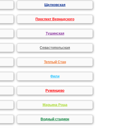
Щелковская
Проспект Вернадского
Тушинская
Севастопольская
Теплый Стан
Фили
Румянцево
Марьина Роща
Водный стадион