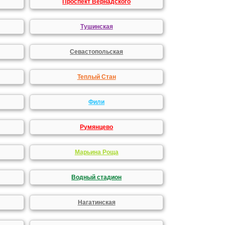
Проспект Вернадского
Тушинская
Севастопольская
Теплый Стан
Фили
Румянцево
Марьина Роща
Водный стадион
Нагатинская