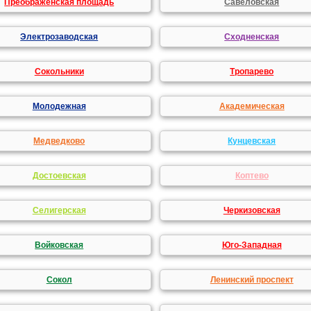
Преображенская площадь
Савеловская
Электрозаводская
Сходненская
Сокольники
Тропарево
Молодежная
Академическая
Медведково
Кунцевская
Достоевская
Коптево
Селигерская
Черкизовская
Войковская
Юго-Западная
Сокол
Ленинский проспект