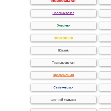
Красносельская
Полежаевская
Ховрино
Новогиреево
Южная
Тимирязевская
Профсоюзная
Семеновская
Цветной бульвар