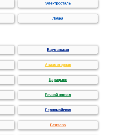
Электросталь
Лобня
Бауманская
Авиамоторная
Царицыно
Речной вокзал
Первомайская
Беляево