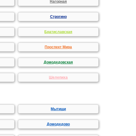
Нагорная
Строгино
Братиславская
Проспект Мира
Домодедовская
Шелепиха
Мытищи
Домодедово