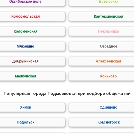
Октябрьское поле
Бутырская
Комсомольская
Кантемировская
Коломенская
Некрасовка
Мякинино
Отрадное
Добрынинская
Алексеевская
Маяковская
Коньково
Популярные города Подмосковья при подборе общежитий
Химки
Одинцово
Подольск
Красногорск