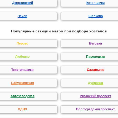
Дзержинский
Котельники
Чехов
Щелково
Популярные станции метро при подборе хостелов
Перово
Беговая
Люблино
Павелецкая
Текстильщики
Саларьево
Бабушкинская
Дубровка
Автозаводская
Рязанский проспект
ВДНХ
Волгоградский проспект