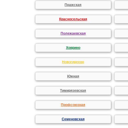
Пражская
Красносельская
Полежаевская
Ховрино
Новогиреево
Южная
Тимирязевская
Профсоюзная
Семеновская