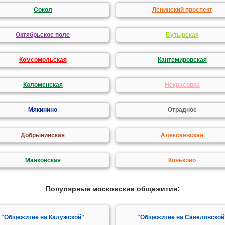
Сокол
Ленинский проспект
Октябрьское поле
Бутырская
Комсомольская
Кантемировская
Коломенская
Некрасовка
Мякинино
Отрадное
Добрынинская
Алексеевская
Маяковская
Коньково
Популярные московские общежития:
"Общежитие на Калужской"
"Общежитие на Савеловской