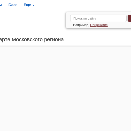
ы
Блог
Еще
Например,
Общежитие
арте Московского региона