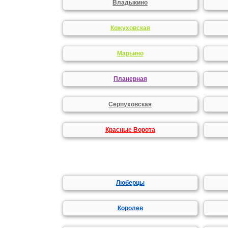
Владыкино
Кожуховская
Марьино
Планерная
Серпуховская
Красные Ворота
Люберцы
Королев