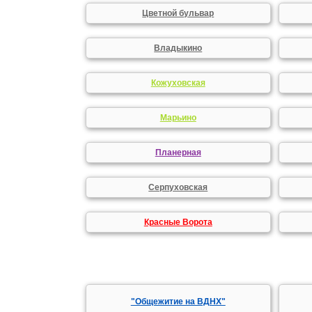
Цветной бульвар
Владыкино
Кожуховская
Марьино
Планерная
Серпуховская
Красные Ворота
"Общежитие на ВДНХ"