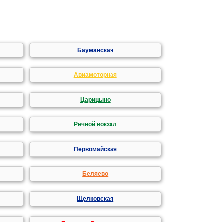
Бауманская
Авиамоторная
Царицыно
Речной вокзал
Первомайская
Беляево
Щелковская