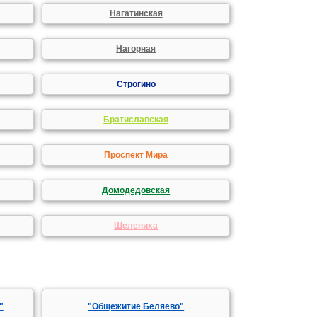
Нагатинская
Нагорная
Строгино
Братиславская
Проспект Мира
Домодедовская
Шелепиха
"
"Общежитие Беляево"