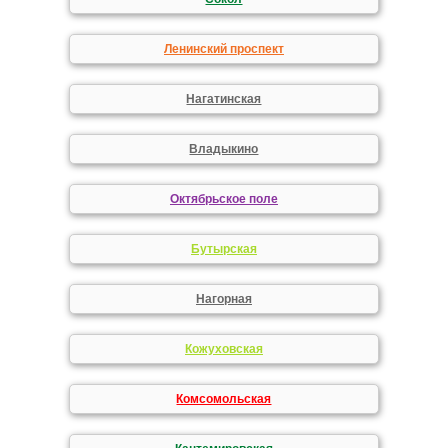
Ленинский проспект
Нагатинская
Владыкино
Октябрьское поле
Бутырская
Нагорная
Кожуховская
Комсомольская