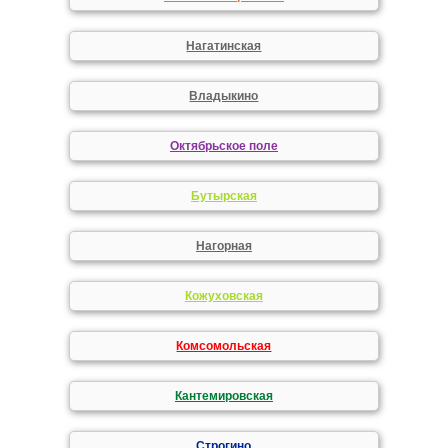
Нагатинская
Владыкино
Октябрьское поле
Бутырская
Нагорная
Кожуховская
Комсомольская
Кантемировская
Строгино