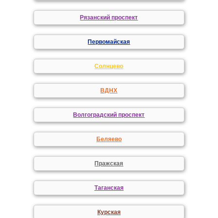
Рязанский проспект
Первомайская
Солнцево
ВДНХ
Волгоградский проспект
Беляево
Пражская
Таганская
Курская