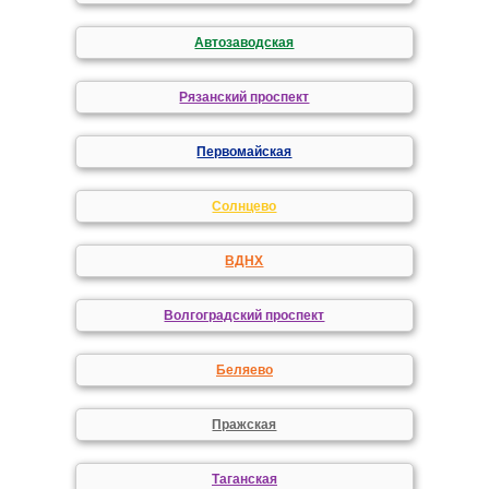
Автозаводская
Рязанский проспект
Первомайская
Солнцево
ВДНХ
Волгоградский проспект
Беляево
Пражская
Таганская