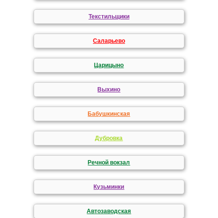
Текстильщики
Саларьево
Царицыно
Выхино
Бабушкинская
Дубровка
Речной вокзал
Кузьминки
Автозаводская