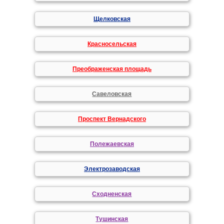
Щелковская
Красносельская
Преображенская площадь
Савеловская
Проспект Вернадского
Полежаевская
Электрозаводская
Сходненская
Тушинская