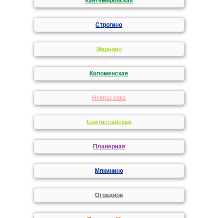
Кантемировская
Строгино
Марьино
Коломенская
Некрасовка
Братиславская
Планерная
Мякинино
Отрадное