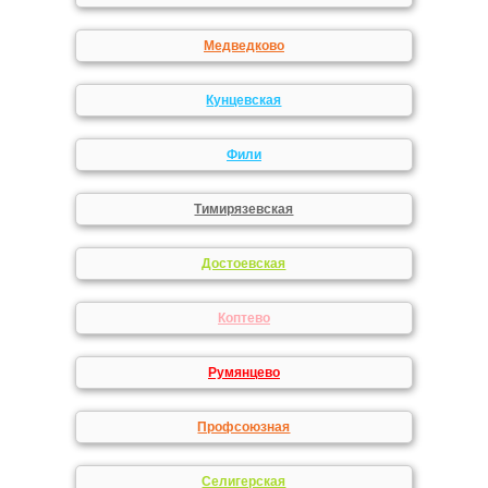
Медведково
Кунцевская
Фили
Тимирязевская
Достоевская
Коптево
Румянцево
Профсоюзная
Селигерская