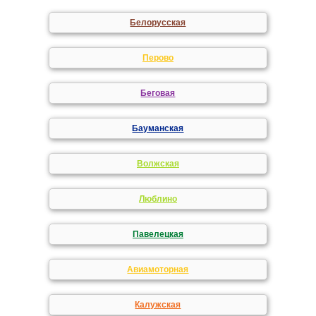
Белорусская
Перово
Беговая
Бауманская
Волжская
Люблино
Павелецкая
Авиамоторная
Калужская