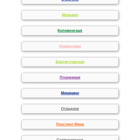
Марьино
Коломенская
Некрасовка
Братиславская
Планерная
Мякинино
Отрадное
Проспект Мира