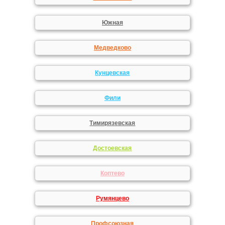
Южная
Медведково
Кунцевская
Фили
Тимирязевская
Достоевская
Коптево
Румянцево
Профсоюзная