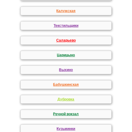
Калужская
Текстильщики
Саларьево
Царицыно
Выхино
Бабушкинская
Дубровка
Речной вокзал
Кузьминки