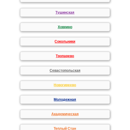
Тушинская
Ховрино
Сокольники
Тропарево
Севастопольская
Новогиреево
Молодежная
Академическая
Теплый Стан