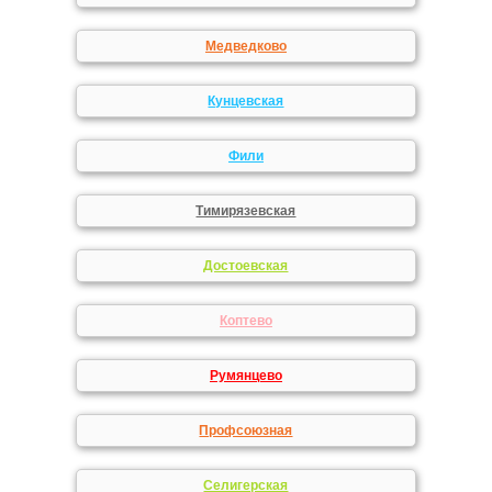
Медведково
Кунцевская
Фили
Тимирязевская
Достоевская
Коптево
Румянцево
Профсоюзная
Селигерская