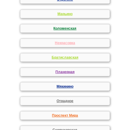
Марьино
Коломенская
Некрасовка
Братиславская
Планерная
Мякинино
Отрадное
Проспект Мира