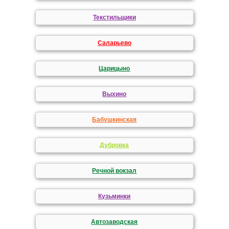
Текстильщики
Саларьево
Царицыно
Выхино
Бабушкинская
Дубровка
Речной вокзал
Кузьминки
Автозаводская