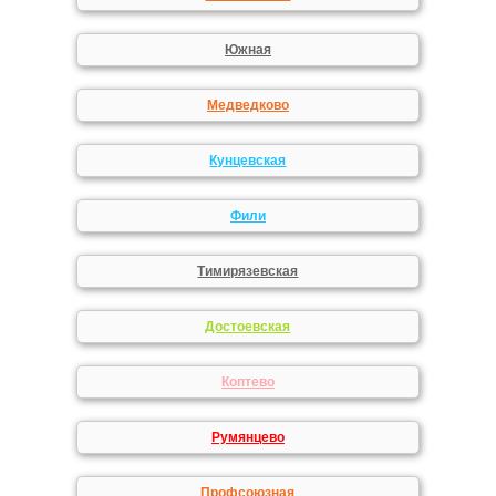
Южная
Медведково
Кунцевская
Фили
Тимирязевская
Достоевская
Коптево
Румянцево
Профсоюзная