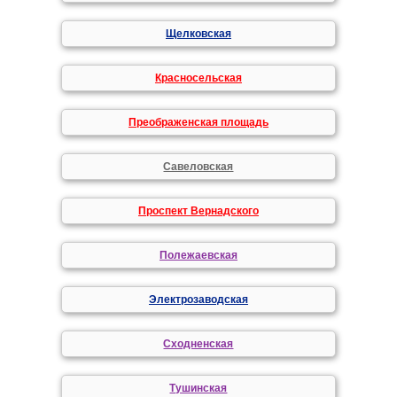
Щелковская
Красносельская
Преображенская площадь
Савеловская
Проспект Вернадского
Полежаевская
Электрозаводская
Сходненская
Тушинская