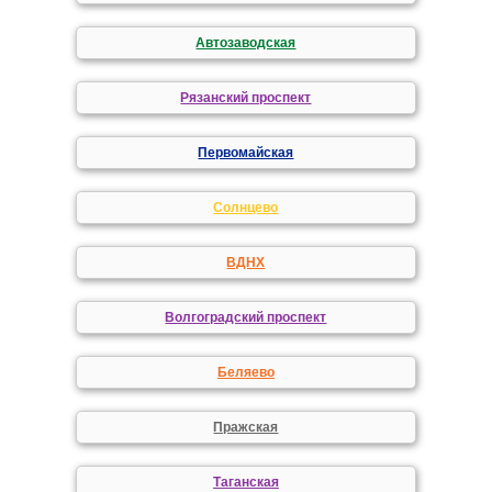
Автозаводская
Рязанский проспект
Первомайская
Солнцево
ВДНХ
Волгоградский проспект
Беляево
Пражская
Таганская