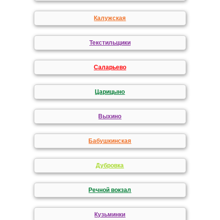
Калужская
Текстильщики
Саларьево
Царицыно
Выхино
Бабушкинская
Дубровка
Речной вокзал
Кузьминки