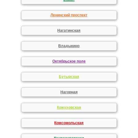
Ленинский проспект
Нагатинская
Владыкино
Октябрьское поле
Бутырская
Нагорная
Кожуховская
Комсомольская