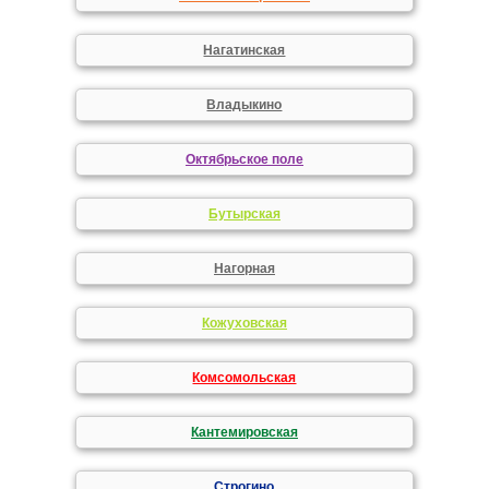
Нагатинская
Владыкино
Октябрьское поле
Бутырская
Нагорная
Кожуховская
Комсомольская
Кантемировская
Строгино