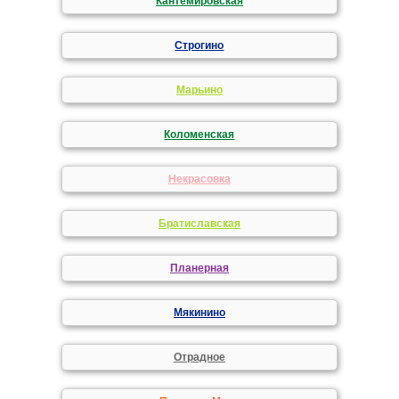
Кантемировская
Строгино
Марьино
Коломенская
Некрасовка
Братиславская
Планерная
Мякинино
Отрадное