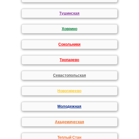
Тушинская
Ховрино
Сокольники
Тропарево
Севастопольская
Новогиреево
Молодежная
Академическая
Теплый Стан