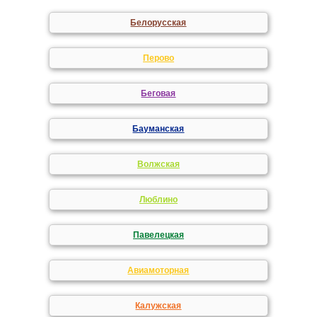
Белорусская
Перово
Беговая
Бауманская
Волжская
Люблино
Павелецкая
Авиамоторная
Калужская