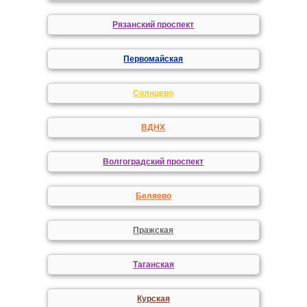
Рязанский проспект
Первомайская
Солнцево
ВДНХ
Волгоградский проспект
Беляево
Пражская
Таганская
Курская