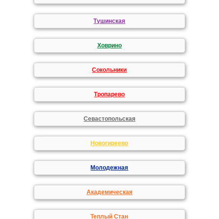
Тушинская
Ховрино
Сокольники
Тропарево
Севастопольская
Новогиреево
Молодежная
Академическая
Теплый Стан