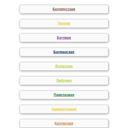
Белорусская
Перово
Беговая
Бауманская
Волжская
Люблино
Павелецкая
Авиамоторная
Калужская