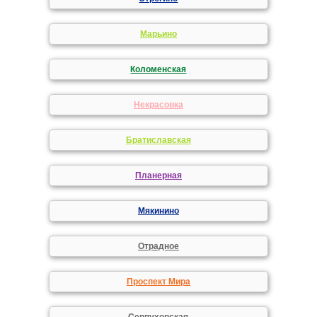
Марьино
Коломенская
Некрасовка
Братиславская
Планерная
Мякинино
Отрадное
Проспект Мира