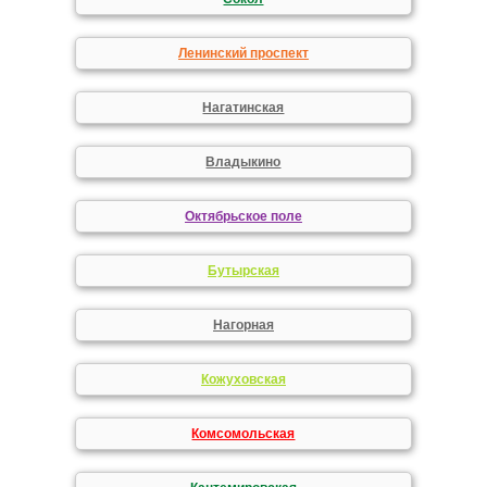
Ленинский проспект
Нагатинская
Владыкино
Октябрьское поле
Бутырская
Нагорная
Кожуховская
Комсомольская