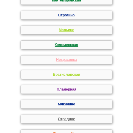
Кантемировская
Строгино
Марьино
Коломенская
Некрасовка
Братиславская
Планерная
Мякинино
Отрадное