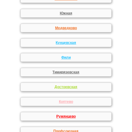
Южная
Медведково
Кунцевская
Фили
Тимирязевская
Достоевская
Коптево
Румянцево
Профсоюзная