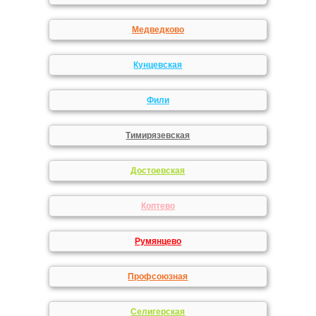
Медведково
Кунцевская
Фили
Тимирязевская
Достоевская
Коптево
Румянцево
Профсоюзная
Селигерская