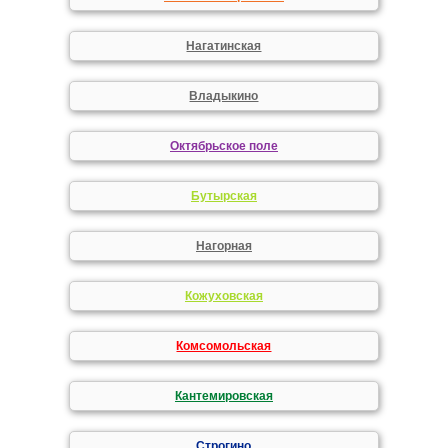
Нагатинская
Владыкино
Октябрьское поле
Бутырская
Нагорная
Кожуховская
Комсомольская
Кантемировская
Строгино