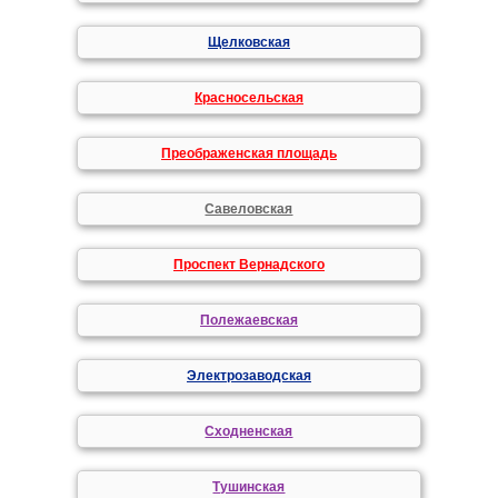
Щелковская
Красносельская
Преображенская площадь
Савеловская
Проспект Вернадского
Полежаевская
Электрозаводская
Сходненская
Тушинская