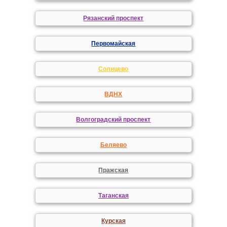
Рязанский проспект
Первомайская
Солнцево
ВДНХ
Волгоградский проспект
Беляево
Пражская
Таганская
Курская