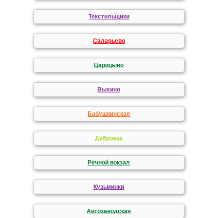
Текстильщики
Саларьево
Царицыно
Выхино
Бабушкинская
Дубровка
Речной вокзал
Кузьминки
Автозаводская