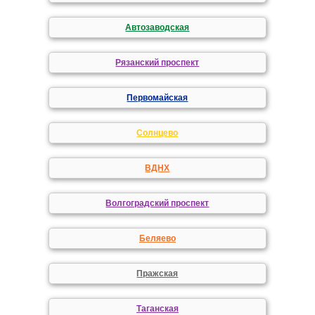
Автозаводская
Рязанский проспект
Первомайская
Солнцево
ВДНХ
Волгоградский проспект
Беляево
Пражская
Таганская