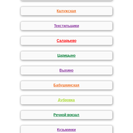
Калужская
Текстильщики
Саларьево
Царицыно
Выхино
Бабушкинская
Дубровка
Речной вокзал
Кузьминки