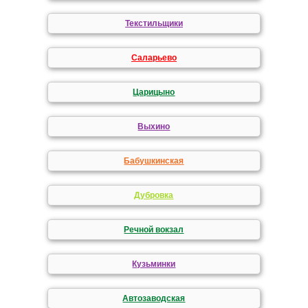
Текстильщики
Саларьево
Царицыно
Выхино
Бабушкинская
Дубровка
Речной вокзал
Кузьминки
Автозаводская