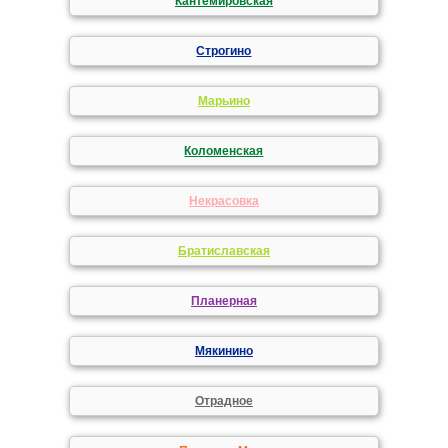
Кантемировская
Строгино
Марьино
Коломенская
Некрасовка
Братиславская
Планерная
Мякинино
Отрадное