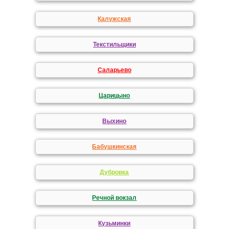
Калужская
Текстильщики
Саларьево
Царицыно
Выхино
Бабушкинская
Дубровка
Речной вокзал
Кузьминки