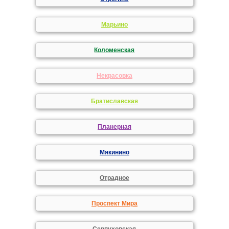
Марьино
Коломенская
Некрасовка
Братиславская
Планерная
Мякинино
Отрадное
Проспект Мира