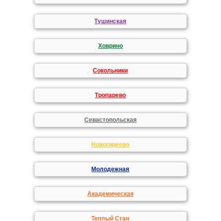
Тушинская
Ховрино
Сокольники
Тропарево
Севастопольская
Новогиреево
Молодежная
Академическая
Теплый Стан