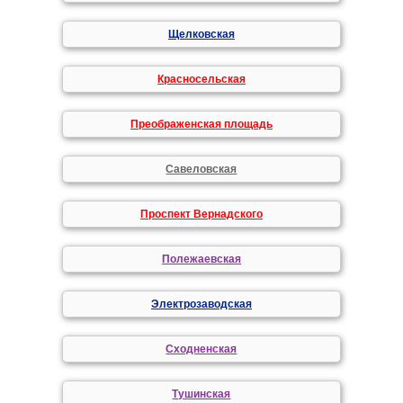
Щелковская
Красносельская
Преображенская площадь
Савеловская
Проспект Вернадского
Полежаевская
Электрозаводская
Сходненская
Тушинская