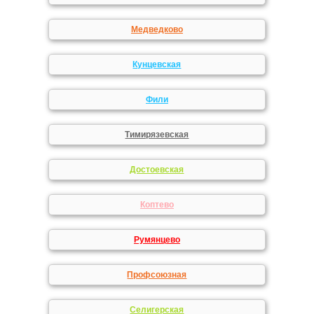
Медведково
Кунцевская
Фили
Тимирязевская
Достоевская
Коптево
Румянцево
Профсоюзная
Селигерская