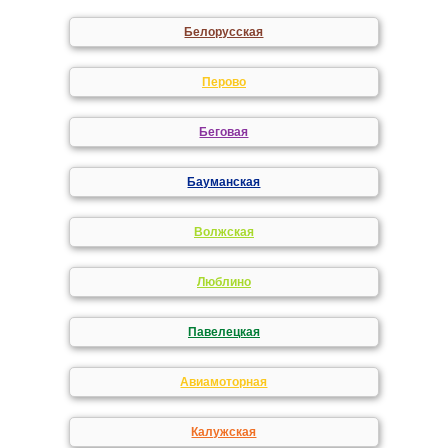
Белорусская
Перово
Беговая
Бауманская
Волжская
Люблино
Павелецкая
Авиамоторная
Калужская