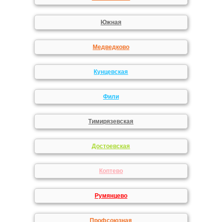
Южная
Медведково
Кунцевская
Фили
Тимирязевская
Достоевская
Коптево
Румянцево
Профсоюзная