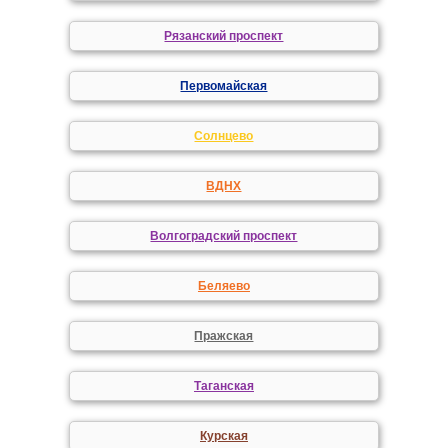
Рязанский проспект
Первомайская
Солнцево
ВДНХ
Волгоградский проспект
Беляево
Пражская
Таганская
Курская