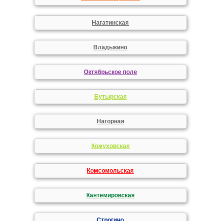
Нагатинская
Владыкино
Октябрьское поле
Бутырская
Нагорная
Кожуховская
Комсомольская
Кантемировская
Строгино