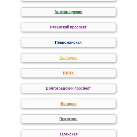
Автозаводская
Рязанский проспект
Первомайская
Солнцево
ВДНХ
Волгоградский проспект
Беляево
Пражская
Таганская