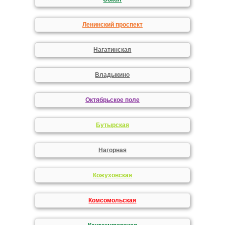
Ленинский проспект
Нагатинская
Владыкино
Октябрьское поле
Бутырская
Нагорная
Кожуховская
Комсомольская