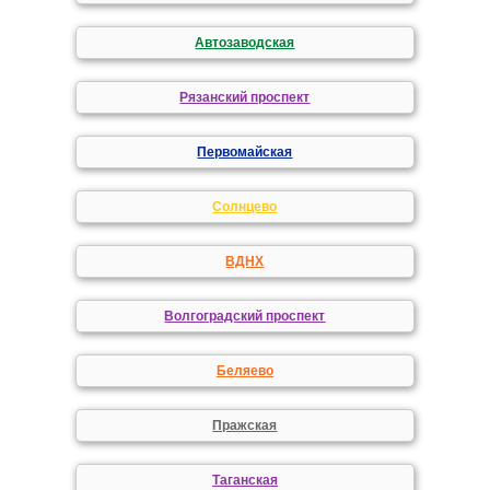
Автозаводская
Рязанский проспект
Первомайская
Солнцево
ВДНХ
Волгоградский проспект
Беляево
Пражская
Таганская