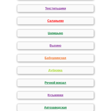
Текстильщики
Саларьево
Царицыно
Выхино
Бабушкинская
Дубровка
Речной вокзал
Кузьминки
Автозаводская