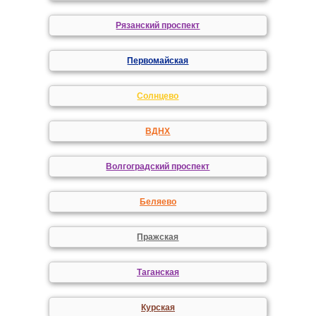
Рязанский проспект
Первомайская
Солнцево
ВДНХ
Волгоградский проспект
Беляево
Пражская
Таганская
Курская