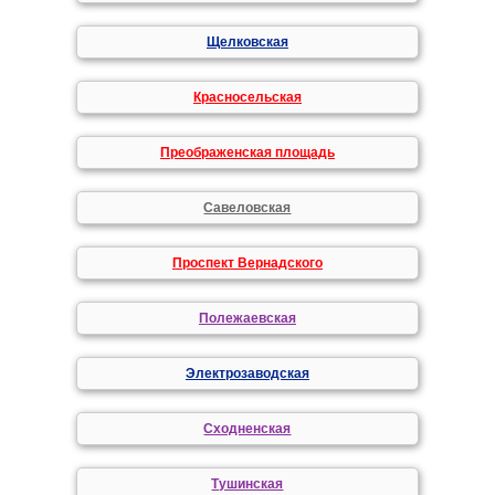
Щелковская
Красносельская
Преображенская площадь
Савеловская
Проспект Вернадского
Полежаевская
Электрозаводская
Сходненская
Тушинская