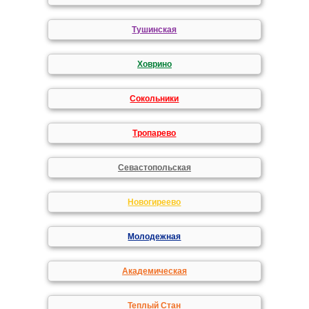
Тушинская
Ховрино
Сокольники
Тропарево
Севастопольская
Новогиреево
Молодежная
Академическая
Теплый Стан