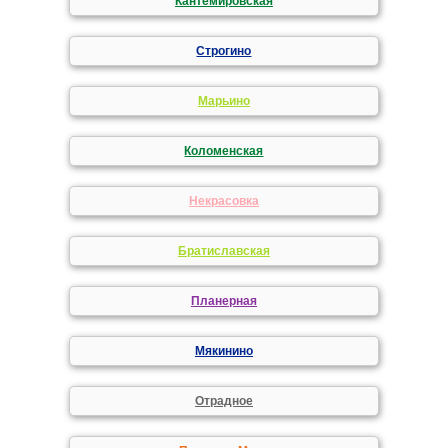
Кантемировская
Строгино
Марьино
Коломенская
Некрасовка
Братиславская
Планерная
Мякинино
Отрадное