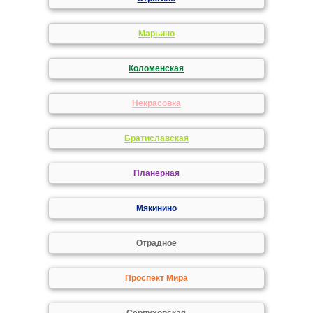
Марьино
Коломенская
Некрасовка
Братиславская
Планерная
Мякинино
Отрадное
Проспект Мира