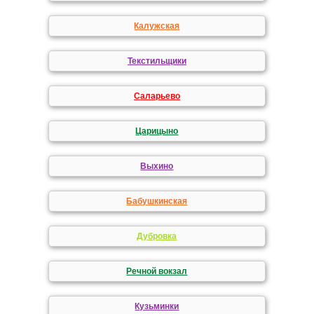
Калужская
Текстильщики
Саларьево
Царицыно
Выхино
Бабушкинская
Дубровка
Речной вокзал
Кузьминки