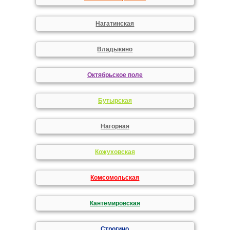
Нагатинская
Владыкино
Октябрьское поле
Бутырская
Нагорная
Кожуховская
Комсомольская
Кантемировская
Строгино