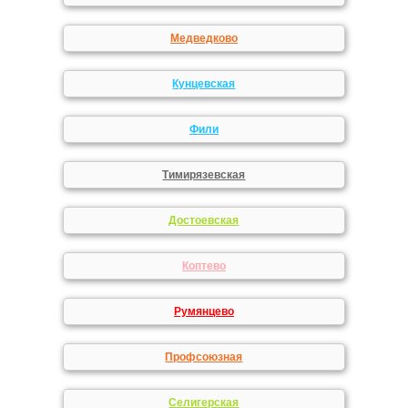
Медведково
Кунцевская
Фили
Тимирязевская
Достоевская
Коптево
Румянцево
Профсоюзная
Селигерская