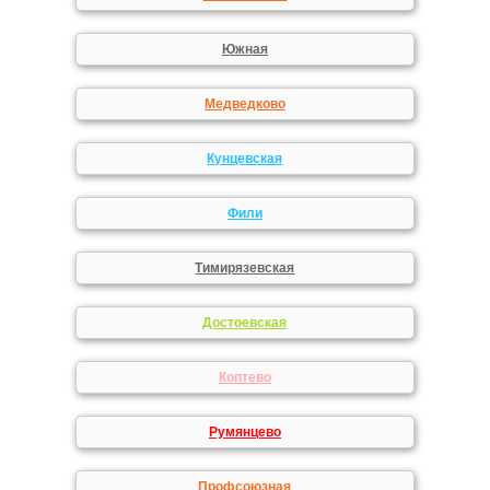
Южная
Медведково
Кунцевская
Фили
Тимирязевская
Достоевская
Коптево
Румянцево
Профсоюзная