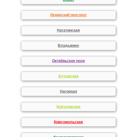
Ленинский проспект
Нагатинская
Владыкино
Октябрьское поле
Бутырская
Нагорная
Кожуховская
Комсомольская