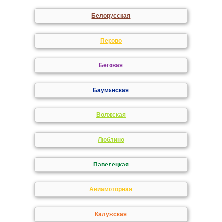
Белорусская
Перово
Беговая
Бауманская
Волжская
Люблино
Павелецкая
Авиамоторная
Калужская