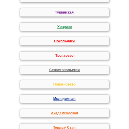
Тушинская
Ховрино
Сокольники
Тропарево
Севастопольская
Новогиреево
Молодежная
Академическая
Теплый Стан