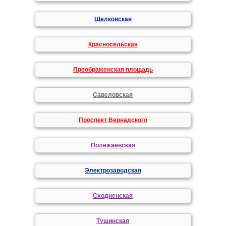
Щелковская
Красносельская
Преображенская площадь
Савеловская
Проспект Вернадского
Полежаевская
Электрозаводская
Сходненская
Тушинская