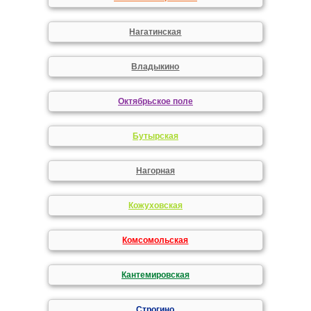
Нагатинская
Владыкино
Октябрьское поле
Бутырская
Нагорная
Кожуховская
Комсомольская
Кантемировская
Строгино