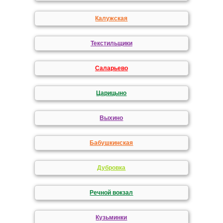
Калужская
Текстильщики
Саларьево
Царицыно
Выхино
Бабушкинская
Дубровка
Речной вокзал
Кузьминки