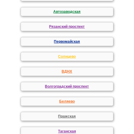
Автозаводская
Рязанский проспект
Первомайская
Солнцево
ВДНХ
Волгоградский проспект
Беляево
Пражская
Таганская