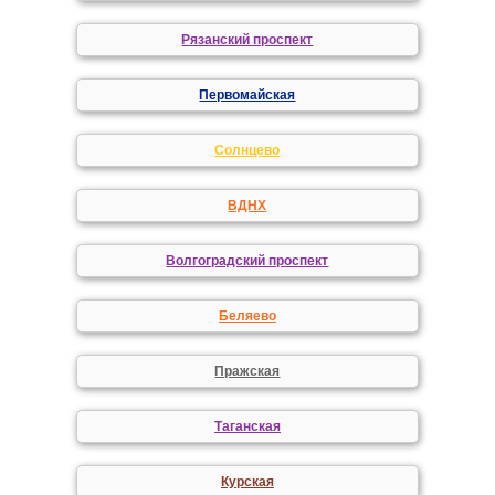
Рязанский проспект
Первомайская
Солнцево
ВДНХ
Волгоградский проспект
Беляево
Пражская
Таганская
Курская