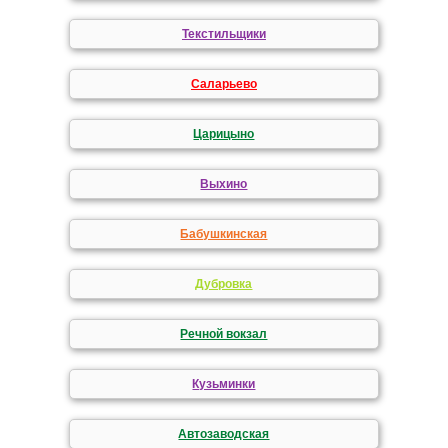
Текстильщики
Саларьево
Царицыно
Выхино
Бабушкинская
Дубровка
Речной вокзал
Кузьминки
Автозаводская