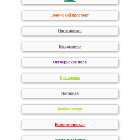
Ленинский проспект
Нагатинская
Владыкино
Октябрьское поле
Бутырская
Нагорная
Кожуховская
Комсомольская