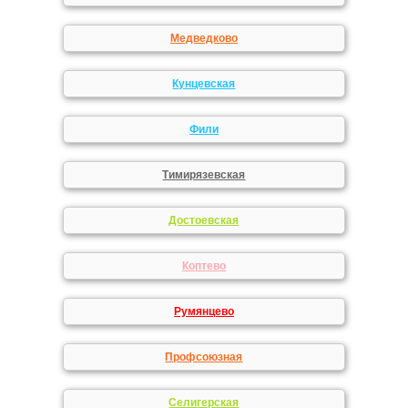
Медведково
Кунцевская
Фили
Тимирязевская
Достоевская
Коптево
Румянцево
Профсоюзная
Селигерская