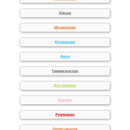
Южная
Медведково
Кунцевская
Фили
Тимирязевская
Достоевская
Коптево
Румянцево
Профсоюзная