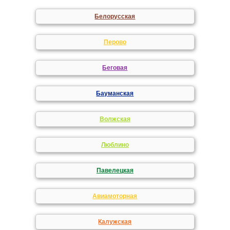
Белорусская
Перово
Беговая
Бауманская
Волжская
Люблино
Павелецкая
Авиамоторная
Калужская