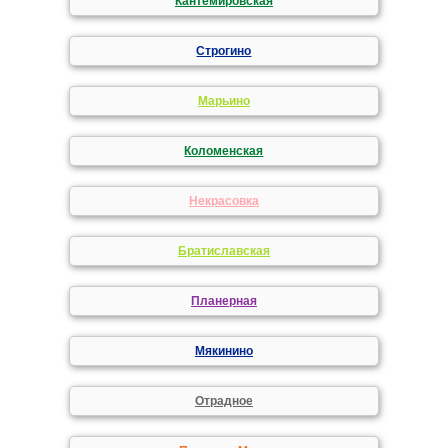
Кантемировская
Строгино
Марьино
Коломенская
Некрасовка
Братиславская
Планерная
Мякинино
Отрадное