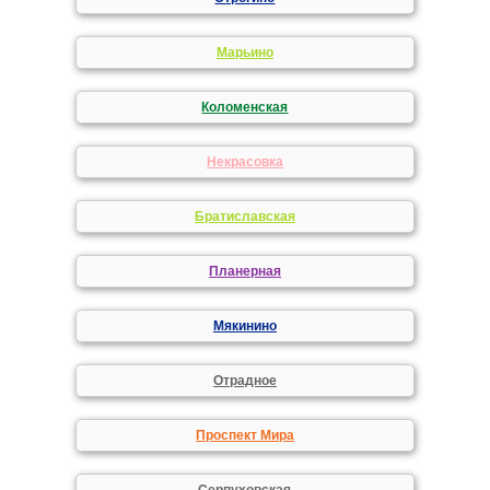
Марьино
Коломенская
Некрасовка
Братиславская
Планерная
Мякинино
Отрадное
Проспект Мира