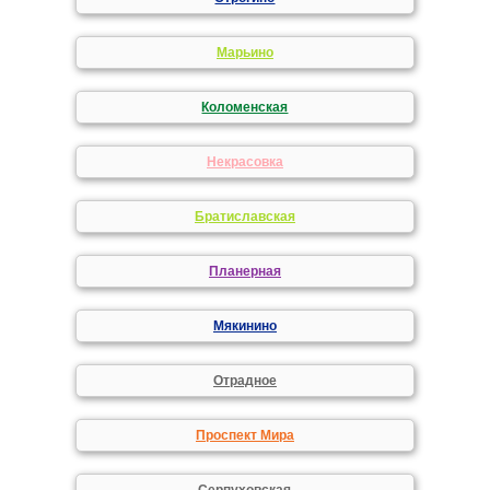
Марьино
Коломенская
Некрасовка
Братиславская
Планерная
Мякинино
Отрадное
Проспект Мира