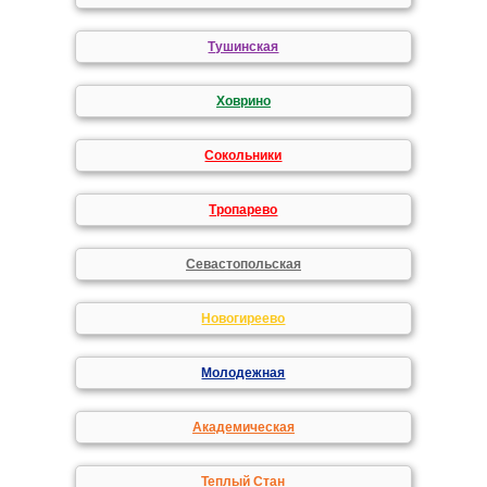
Тушинская
Ховрино
Сокольники
Тропарево
Севастопольская
Новогиреево
Молодежная
Академическая
Теплый Стан