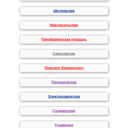
Щелковская
Красносельская
Преображенская площадь
Савеловская
Проспект Вернадского
Полежаевская
Электрозаводская
Сходненская
Тушинская