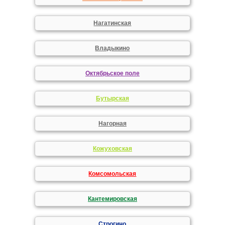
Нагатинская
Владыкино
Октябрьское поле
Бутырская
Нагорная
Кожуховская
Комсомольская
Кантемировская
Строгино