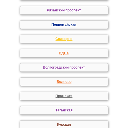
Рязанский проспект
Первомайская
Солнцево
ВДНХ
Волгоградский проспект
Беляево
Пражская
Таганская
Курская