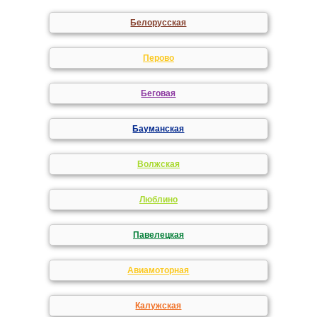
Белорусская
Перово
Беговая
Бауманская
Волжская
Люблино
Павелецкая
Авиамоторная
Калужская