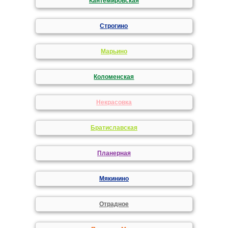
Кантемировская
Строгино
Марьино
Коломенская
Некрасовка
Братиславская
Планерная
Мякинино
Отрадное