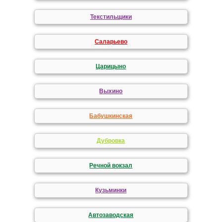
Текстильщики
Саларьево
Царицыно
Выхино
Бабушкинская
Дубровка
Речной вокзал
Кузьминки
Автозаводская