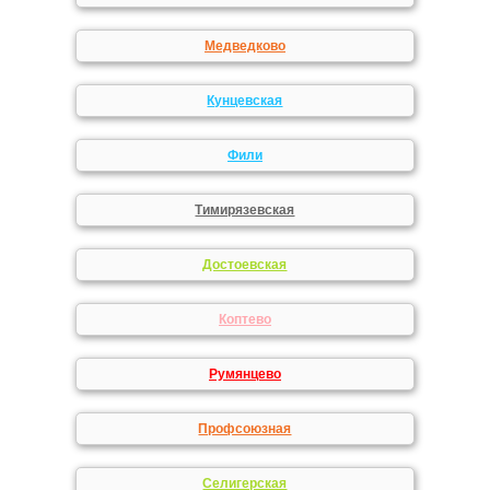
Медведково
Кунцевская
Фили
Тимирязевская
Достоевская
Коптево
Румянцево
Профсоюзная
Селигерская