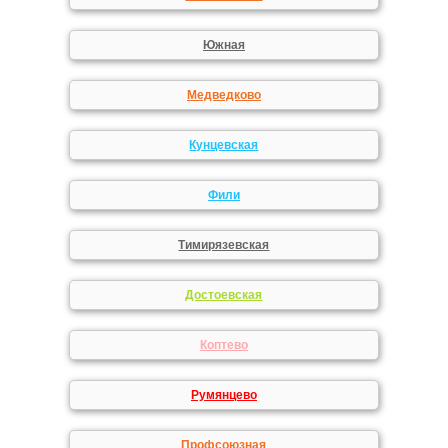
Южная
Медведково
Кунцевская
Фили
Тимирязевская
Достоевская
Коптево
Румянцево
Профсоюзная