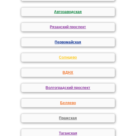
Автозаводская
Рязанский проспект
Первомайская
Солнцево
ВДНХ
Волгоградский проспект
Беляево
Пражская
Таганская