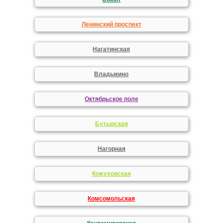
Ленинский проспект
Нагатинская
Владыкино
Октябрьское поле
Бутырская
Нагорная
Кожуховская
Комсомольская