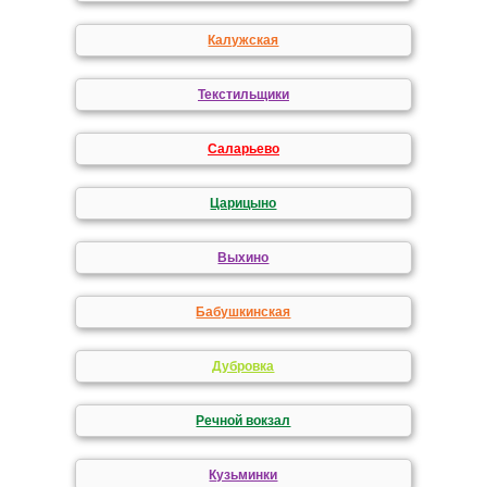
Калужская
Текстильщики
Саларьево
Царицыно
Выхино
Бабушкинская
Дубровка
Речной вокзал
Кузьминки