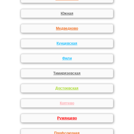
Южная
Медведково
Кунцевская
Фили
Тимирязевская
Достоевская
Коптево
Румянцево
Профсоюзная