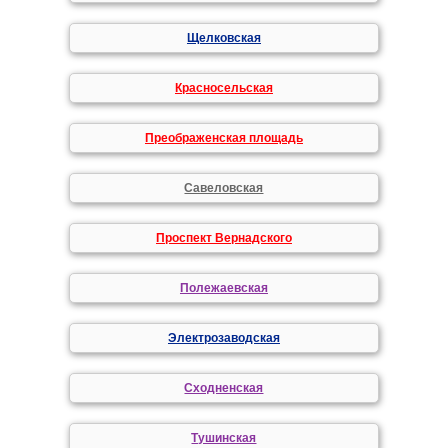
Щелковская
Красносельская
Преображенская площадь
Савеловская
Проспект Вернадского
Полежаевская
Электрозаводская
Сходненская
Тушинская