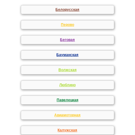
Белорусская
Перово
Беговая
Бауманская
Волжская
Люблино
Павелецкая
Авиамоторная
Калужская