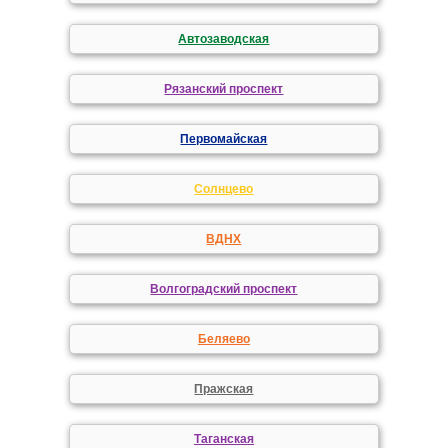
Автозаводская
Рязанский проспект
Первомайская
Солнцево
ВДНХ
Волгоградский проспект
Беляево
Пражская
Таганская