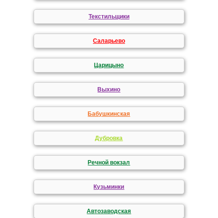
Текстильщики
Саларьево
Царицыно
Выхино
Бабушкинская
Дубровка
Речной вокзал
Кузьминки
Автозаводская