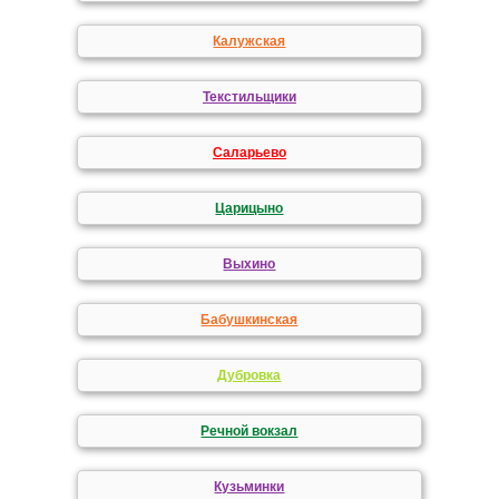
Калужская
Текстильщики
Саларьево
Царицыно
Выхино
Бабушкинская
Дубровка
Речной вокзал
Кузьминки