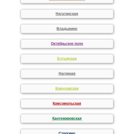
Нагатинская
Владыкино
Октябрьское поле
Бутырская
Нагорная
Кожуховская
Комсомольская
Кантемировская
Строгино