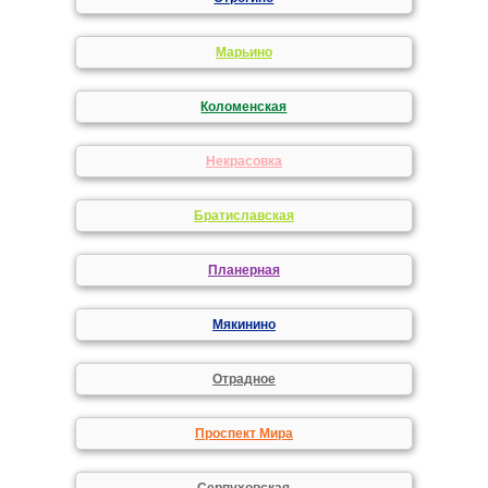
Марьино
Коломенская
Некрасовка
Братиславская
Планерная
Мякинино
Отрадное
Проспект Мира