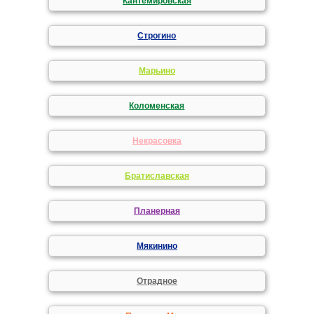
Кантемировская
Строгино
Марьино
Коломенская
Некрасовка
Братиславская
Планерная
Мякинино
Отрадное