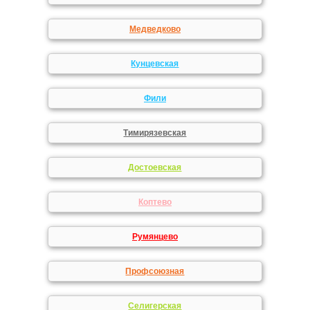
Медведково
Кунцевская
Фили
Тимирязевская
Достоевская
Коптево
Румянцево
Профсоюзная
Селигерская