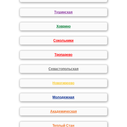
Тушинская
Ховрино
Сокольники
Тропарево
Севастопольская
Новогиреево
Молодежная
Академическая
Теплый Стан