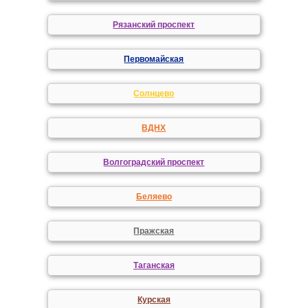
Рязанский проспект
Первомайская
Солнцево
ВДНХ
Волгоградский проспект
Беляево
Пражская
Таганская
Курская