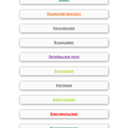
Ленинский проспект
Нагатинская
Владыкино
Октябрьское поле
Бутырская
Нагорная
Кожуховская
Комсомольская