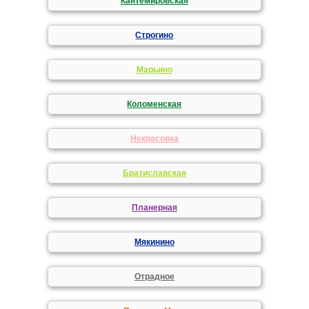
Кантемировская
Строгино
Марьино
Коломенская
Некрасовка
Братиславская
Планерная
Мякинино
Отрадное