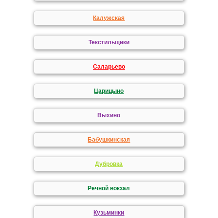
Калужская
Текстильщики
Саларьево
Царицыно
Выхино
Бабушкинская
Дубровка
Речной вокзал
Кузьминки