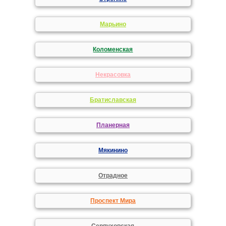
Марьино
Коломенская
Некрасовка
Братиславская
Планерная
Мякинино
Отрадное
Проспект Мира