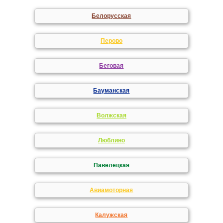
Белорусская
Перово
Беговая
Бауманская
Волжская
Люблино
Павелецкая
Авиамоторная
Калужская