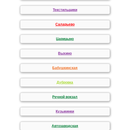
Текстильщики
Саларьево
Царицыно
Выхино
Бабушкинская
Дубровка
Речной вокзал
Кузьминки
Автозаводская