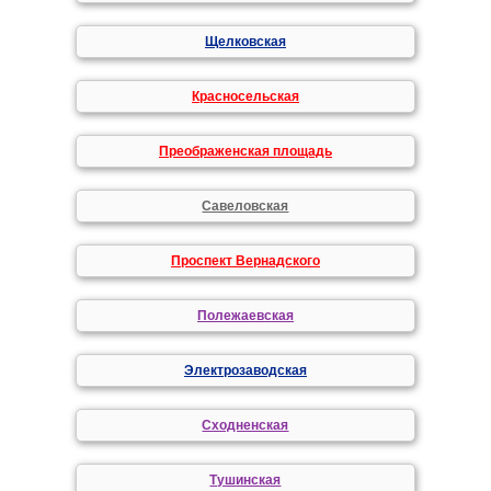
Щелковская
Красносельская
Преображенская площадь
Савеловская
Проспект Вернадского
Полежаевская
Электрозаводская
Сходненская
Тушинская