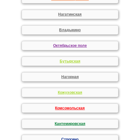
Нагатинская
Владыкино
Октябрьское поле
Бутырская
Нагорная
Кожуховская
Комсомольская
Кантемировская
Строгино