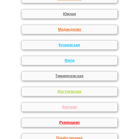
Южная
Медведково
Кунцевская
Фили
Тимирязевская
Достоевская
Коптево
Румянцево
Профсоюзная