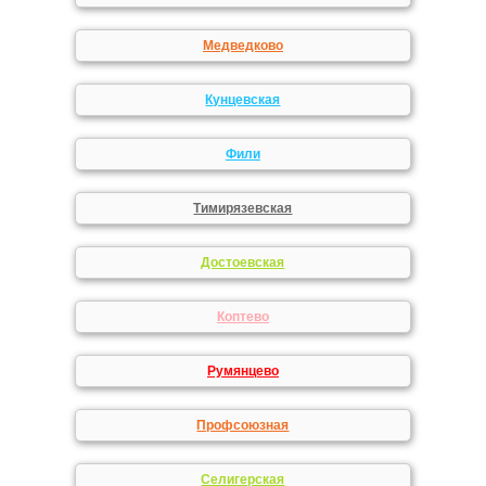
Медведково
Кунцевская
Фили
Тимирязевская
Достоевская
Коптево
Румянцево
Профсоюзная
Селигерская