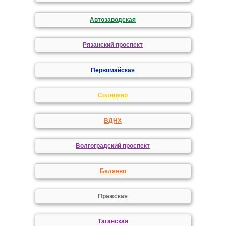
Автозаводская
Рязанский проспект
Первомайская
Солнцево
ВДНХ
Волгоградский проспект
Беляево
Пражская
Таганская