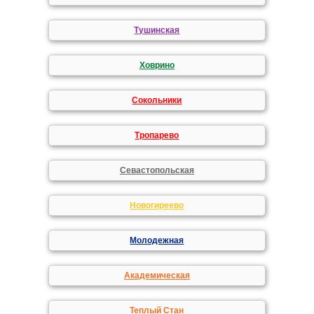
Тушинская
Ховрино
Сокольники
Тропарево
Севастопольская
Новогиреево
Молодежная
Академическая
Теплый Стан