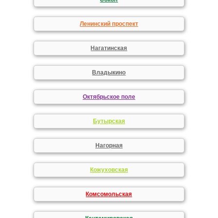
Ленинский проспект
Нагатинская
Владыкино
Октябрьское поле
Бутырская
Нагорная
Кожуховская
Комсомольская