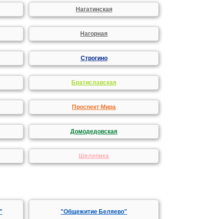
Нагатинская
Нагорная
Строгино
Братиславская
Проспект Мира
Домодедовская
Шелепиха
"
"Общежитие Беляево"