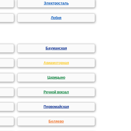
Электросталь
Лобня
Бауманская
Авиамоторная
Царицыно
Речной вокзал
Первомайская
Беляево