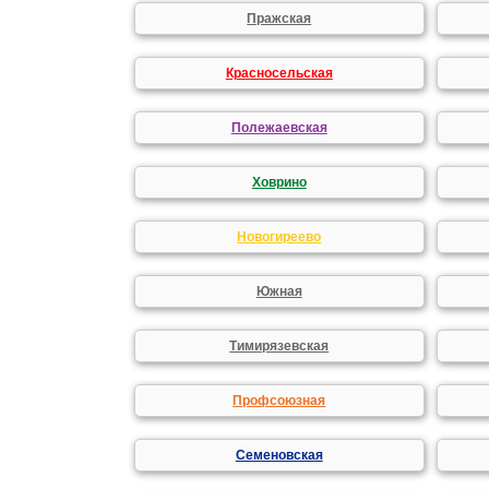
Пражская
Красносельская
Полежаевская
Ховрино
Новогиреево
Южная
Тимирязевская
Профсоюзная
Семеновская