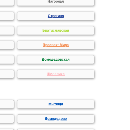
Нагорная
Строгино
Братиславская
Проспект Мира
Домодедовская
Шелепиха
Мытищи
Домодедово