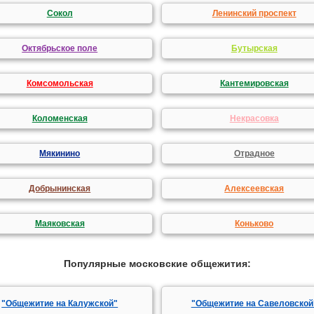
Сокол
Ленинский проспект
Октябрьское поле
Бутырская
Комсомольская
Кантемировская
Коломенская
Некрасовка
Мякинино
Отрадное
Добрынинская
Алексеевская
Маяковская
Коньково
Популярные московские общежития:
"Общежитие на Калужской"
"Общежитие на Савеловской