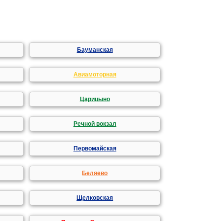
Бауманская
Авиамоторная
Царицыно
Речной вокзал
Первомайская
Беляево
Щелковская