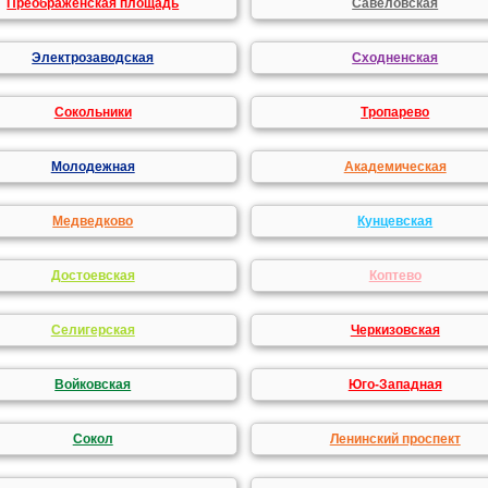
Преображенская площадь
Савеловская
Электрозаводская
Сходненская
Сокольники
Тропарево
Молодежная
Академическая
Медведково
Кунцевская
Достоевская
Коптево
Селигерская
Черкизовская
Войковская
Юго-Западная
Сокол
Ленинский проспект