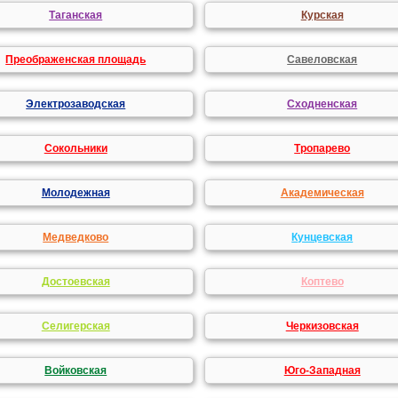
Таганская
Курская
Преображенская площадь
Савеловская
Электрозаводская
Сходненская
Сокольники
Тропарево
Молодежная
Академическая
Медведково
Кунцевская
Достоевская
Коптево
Селигерская
Черкизовская
Войковская
Юго-Западная