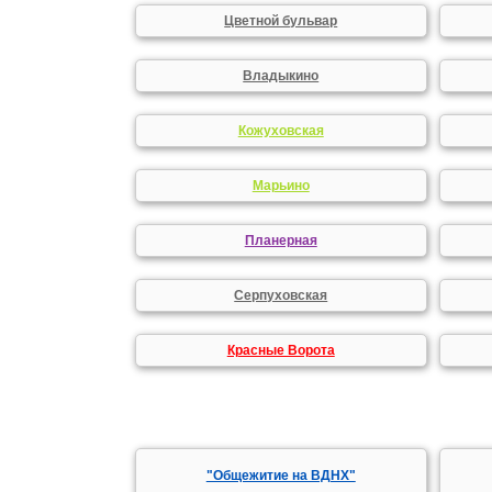
Цветной бульвар
Владыкино
Кожуховская
Марьино
Планерная
Серпуховская
Красные Ворота
"Общежитие на ВДНХ"