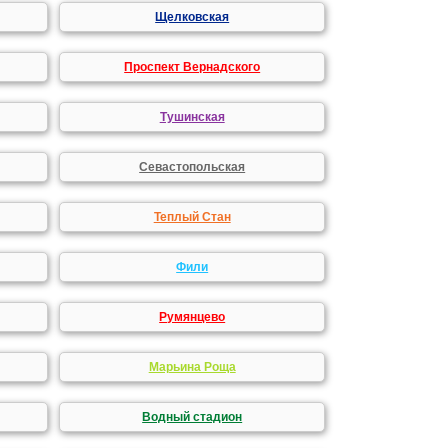
Щелковская
Проспект Вернадского
Тушинская
Севастопольская
Теплый Стан
Фили
Румянцево
Марьина Роща
Водный стадион