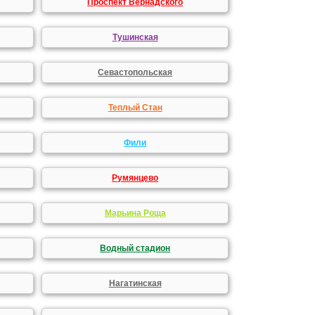
Проспект Вернадского
Тушинская
Севастопольская
Теплый Стан
Фили
Румянцево
Марьина Роща
Водный стадион
Нагатинская