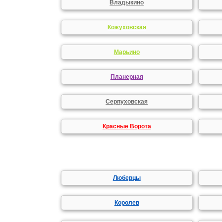
Владыкино
Кожуховская
Марьино
Планерная
Серпуховская
Красные Ворота
Люберцы
Королев