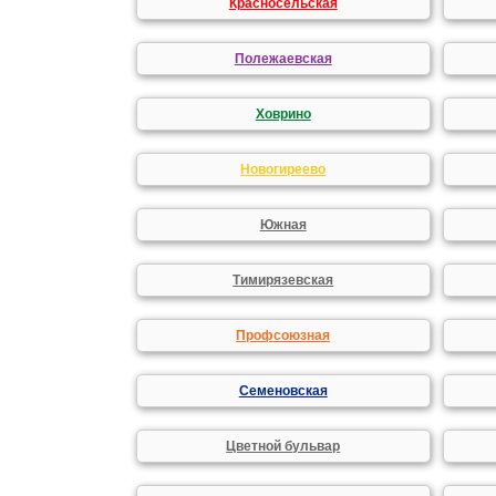
Красносельская
Полежаевская
Ховрино
Новогиреево
Южная
Тимирязевская
Профсоюзная
Семеновская
Цветной бульвар