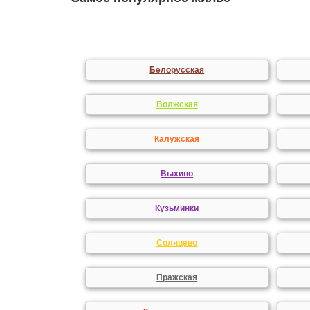
Белорусская
Волжская
Калужская
Выхино
Кузьминки
Солнцево
Пражская