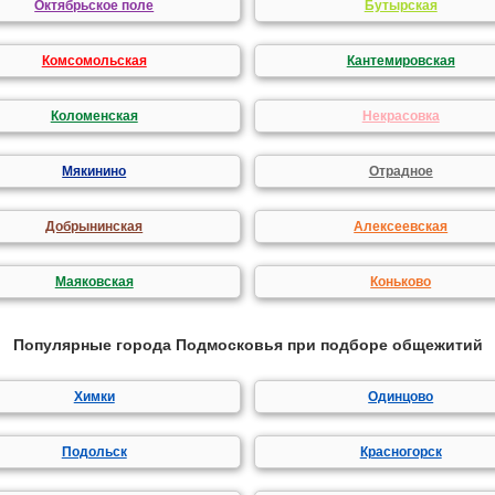
Октябрьское поле
Бутырская
Комсомольская
Кантемировская
Коломенская
Некрасовка
Мякинино
Отрадное
Добрынинская
Алексеевская
Маяковская
Коньково
Популярные города Подмосковья при подборе общежитий
Химки
Одинцово
Подольск
Красногорск