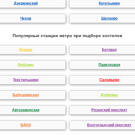
Дзержинский
Котельники
Чехов
Щелково
Популярные станции метро при подборе хостелов
Перово
Беговая
Люблино
Павелецкая
Текстильщики
Саларьево
Бабушкинская
Дубровка
Автозаводская
Рязанский проспект
ВДНХ
Волгоградский проспект