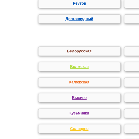
Реутов
Долгопрудный
Белорусская
Волжская
Калужская
Выхино
Кузьминки
Солнцево