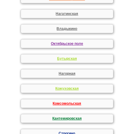
Нагатинская
Владыкино
Октябрьское поле
Бутырская
Нагорная
Кожуховская
Комсомольская
Кантемировская
Строгино