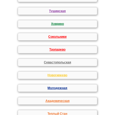
Тушинская
Ховрино
Сокольники
Тропарево
Севастопольская
Новогиреево
Молодежная
Академическая
Теплый Стан