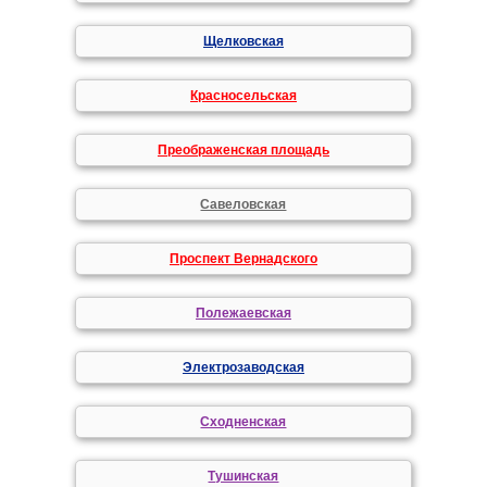
Щелковская
Красносельская
Преображенская площадь
Савеловская
Проспект Вернадского
Полежаевская
Электрозаводская
Сходненская
Тушинская