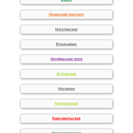
Ленинский проспект
Нагатинская
Владыкино
Октябрьское поле
Бутырская
Нагорная
Кожуховская
Комсомольская