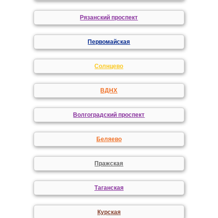
Рязанский проспект
Первомайская
Солнцево
ВДНХ
Волгоградский проспект
Беляево
Пражская
Таганская
Курская