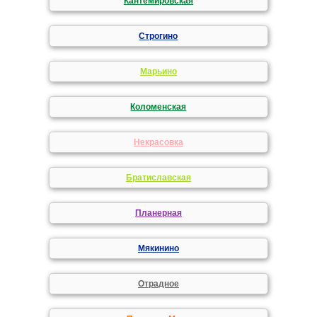
Кантемировская
Строгино
Марьино
Коломенская
Некрасовка
Братиславская
Планерная
Мякинино
Отрадное