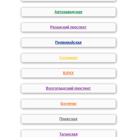
Автозаводская
Рязанский проспект
Первомайская
Солнцево
ВДНХ
Волгоградский проспект
Беляево
Пражская
Таганская