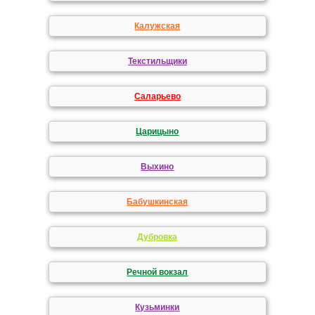
Калужская
Текстильщики
Саларьево
Царицыно
Выхино
Бабушкинская
Дубровка
Речной вокзал
Кузьминки