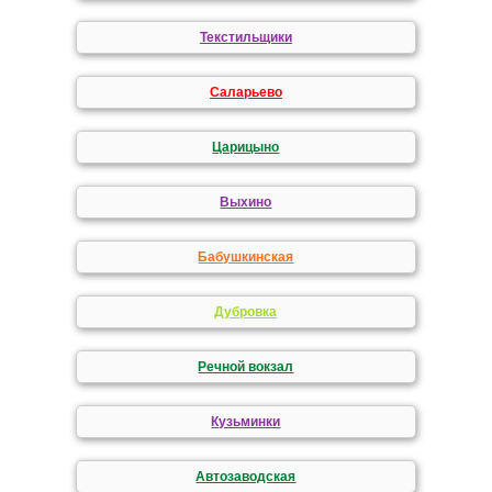
Текстильщики
Саларьево
Царицыно
Выхино
Бабушкинская
Дубровка
Речной вокзал
Кузьминки
Автозаводская