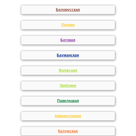
Белорусская
Перово
Беговая
Бауманская
Волжская
Люблино
Павелецкая
Авиамоторная
Калужская