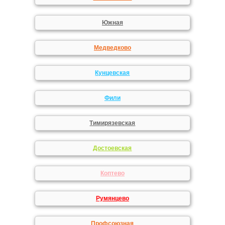
Южная
Медведково
Кунцевская
Фили
Тимирязевская
Достоевская
Коптево
Румянцево
Профсоюзная