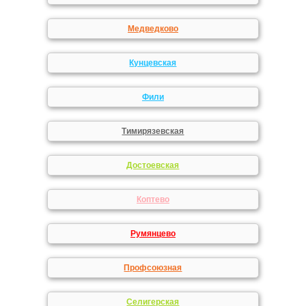
Медведково
Кунцевская
Фили
Тимирязевская
Достоевская
Коптево
Румянцево
Профсоюзная
Селигерская