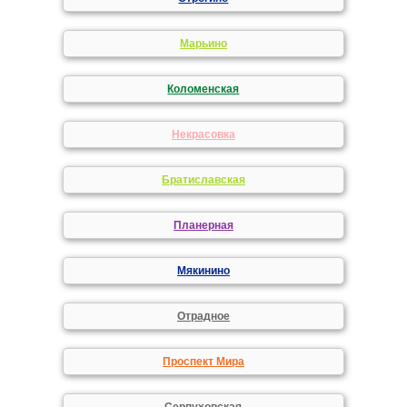
Марьино
Коломенская
Некрасовка
Братиславская
Планерная
Мякинино
Отрадное
Проспект Мира