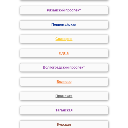
Рязанский проспект
Первомайская
Солнцево
ВДНХ
Волгоградский проспект
Беляево
Пражская
Таганская
Курская