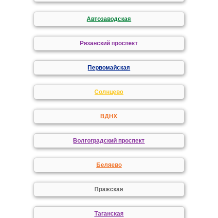
Автозаводская
Рязанский проспект
Первомайская
Солнцево
ВДНХ
Волгоградский проспект
Беляево
Пражская
Таганская