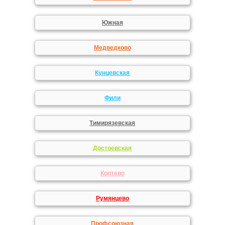
Южная
Медведково
Кунцевская
Фили
Тимирязевская
Достоевская
Коптево
Румянцево
Профсоюзная