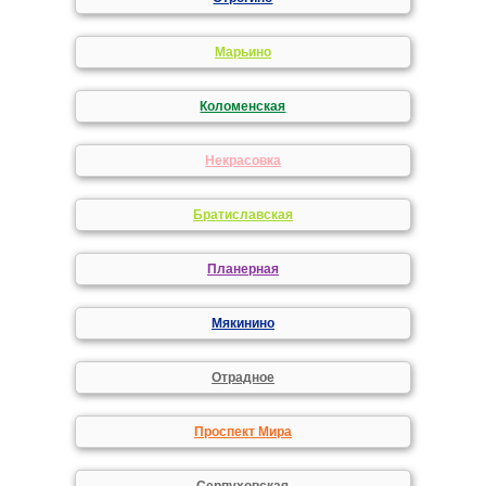
Марьино
Коломенская
Некрасовка
Братиславская
Планерная
Мякинино
Отрадное
Проспект Мира