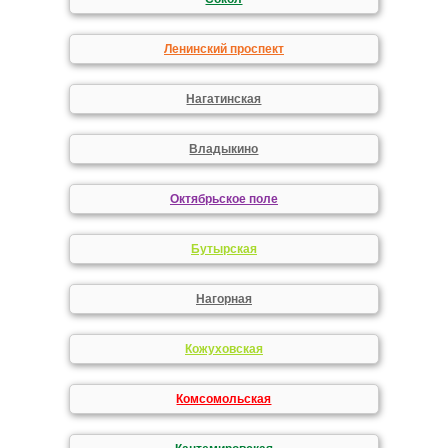
Ленинский проспект
Нагатинская
Владыкино
Октябрьское поле
Бутырская
Нагорная
Кожуховская
Комсомольская