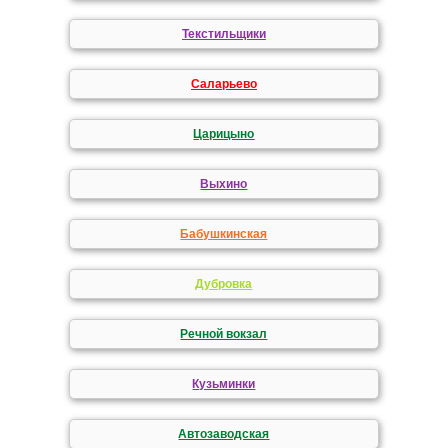
Текстильщики
Саларьево
Царицыно
Выхино
Бабушкинская
Дубровка
Речной вокзал
Кузьминки
Автозаводская