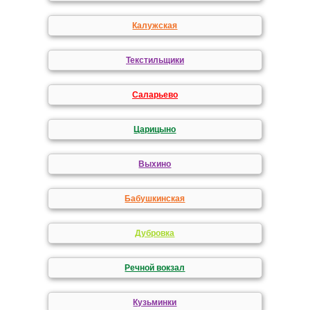
Калужская
Текстильщики
Саларьево
Царицыно
Выхино
Бабушкинская
Дубровка
Речной вокзал
Кузьминки