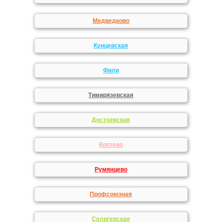
Медведково
Кунцевская
Фили
Тимирязевская
Достоевская
Коптево
Румянцево
Профсоюзная
Селигерская