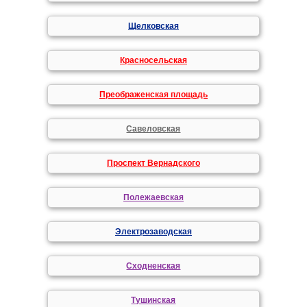
Щелковская
Красносельская
Преображенская площадь
Савеловская
Проспект Вернадского
Полежаевская
Электрозаводская
Сходненская
Тушинская