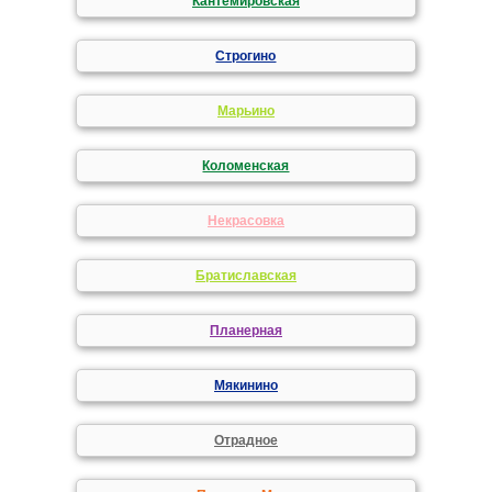
Кантемировская
Строгино
Марьино
Коломенская
Некрасовка
Братиславская
Планерная
Мякинино
Отрадное