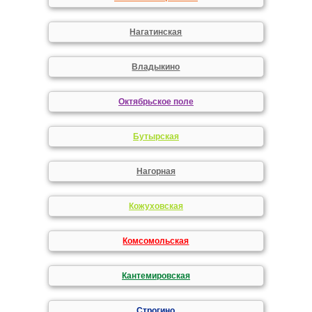
Нагатинская
Владыкино
Октябрьское поле
Бутырская
Нагорная
Кожуховская
Комсомольская
Кантемировская
Строгино