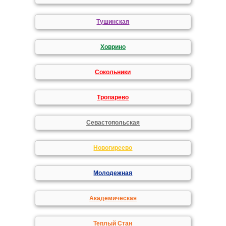
Тушинская
Ховрино
Сокольники
Тропарево
Севастопольская
Новогиреево
Молодежная
Академическая
Теплый Стан