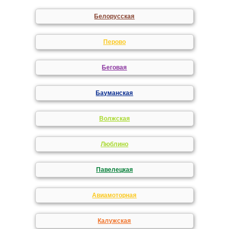
Белорусская
Перово
Беговая
Бауманская
Волжская
Люблино
Павелецкая
Авиамоторная
Калужская