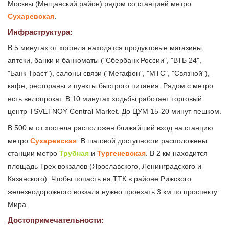
Москвы (Мещанский район) рядом со станцией метро
Сухаревская
.
Инфраструктура:
В 5 минутах от хостела находятся продуктовые магазины,
аптеки, банки и банкоматы ("Сбербанк России", "ВТБ 24",
"Банк Траст"), салоны связи ("Мегафон", "МТС", "Связной"),
кафе, рестораны и пункты быстрого питания. Рядом с метро
есть велопрокат. В 10 минутах ходьбы работает торговый
центр TSVETNOY Central Market. До ЦУМ 15-20 минут пешком.
В 500 м от хостела расположен ближайший вход на станцию
метро
Сухаревская
. В шаговой доступности расположены
станции метро
Трубная
и
Тургеневская
. В 2 км находится
площадь Трех вокзалов (Ярославского, Ленинградского и
Казанского). Чтобы попасть на ТТК в районе Рижского
железнодорожного вокзала нужно проехать 3 км по проспекту
Мира.
Достопримечательности: