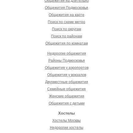
Общежития на длительно
Общежития Подмосковья
Общежития на карте
Поиск по схеме метро
Поиск по округам
Поиск по районам
Общежития по комнатам
Недорогие общежития
Районы Подмосковья
Общежития у аэропортов
Общежития у вокзалов
Двухместные общежития
Семейные общежития
Женские общежития
Общежития с детьми
Хостелы
Хостелы Москвы
Недорогие хостелы