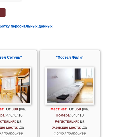
аботку персональных данных
тел Сетунь"
"Хостел Фили"
ет
От
300
руб.
Мест нет
От
350
руб.
ра
: 4/ 6/ 8/ 10
Номера
: 6/ 8/ 10
страция:
Да
Регистрация:
Да
ие места:
Да
Женские места:
Да
о
/
подробнее
Фото
/
подробнее