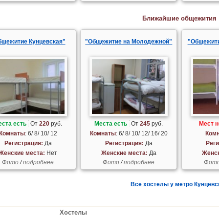
Ближайшие общежития
бщежитие Кунцевская"
"Общежитие на Молодежной"
"Общежити
еста есть
От
220
руб.
Места есть
От
245
руб.
Мест н
Комнаты
: 6/ 8/ 10/ 12
Комнаты
: 6/ 8/ 10/ 12/ 16/ 20
Ком
Регистрация:
Да
Регистрация:
Да
Реги
Женские места:
Нет
Женские места:
Да
Женск
Фото
/
подробнее
Фото
/
подробнее
Фот
Все хостелы у метро Кунцевс
Хостелы