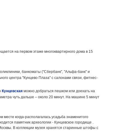
ещается на первом этаже многоквартирного дома в 15
поликлиники, банкоматы ("Сбербанк", "Альфа-банк" и
ного центра "Кунцево Плаза" с салонами связи, фитнес-
о
Кунцевская
можно добраться пешком или доехать на
аметра чуть дальше – около 20 минут. На машине 5 минут
том месте когда-располагалась усадьба знаменитого
одится памятник археологии - Кунцевское городище .
е Москвы. В коллекции музея хранятся старинные штофы с