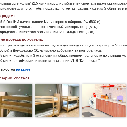
"Крылатские холмы" (2,5 км) – парк для любителей спорта: в парке организов
приезжают для того, чтобы покататься с гор на надувных санках (тюбинг) или 
 рядом:
25-й ГосНИИ химмотологии Министерства обороны РФ (500 м);
Московский гуманитарно-экономический университет (1,5 км);
ородская клиническая больница им. М.Е. Жадкевича (3 км).
ие проезда до хостела:
В получасе езды на машине находится два международных аэропорта Москвы: В
60 км) и Домодедово (61 км) можно добраться за полтора часа.
15 минут ходьбы или 3 остановки на общественном транспорте до станции м
20 минут автобусом или пешком от станции МЦД "Кунцевская".
ть хостел
на карте
рафии хостела