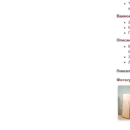
Важное
Г
Описан
(
Показа
Фотог