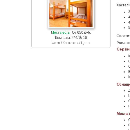
Хостел 
3
4
4
5
Места есть
От 650 руб.
Оплатит
Комнаты: 4/ 6/ 8/ 10
Фото / Контакты / Цены
Расчетн
Серви
Оснаще
С
Места 