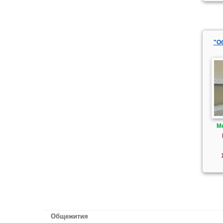
"О
М
Общежития