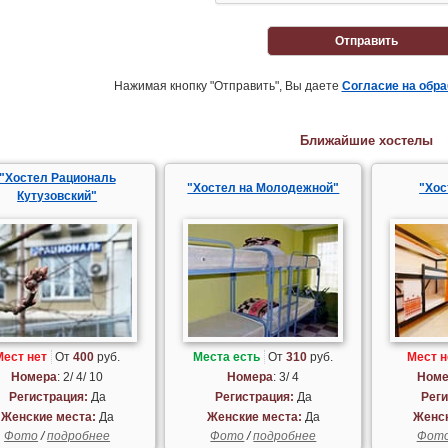
Отправить
Нажимая кнопку "Отправить", Вы даете
Согласие на обр
Ближайшие хостелы
"Хостел Рациональ
"Хостел на Молодежной"
"Хос
Кутузовский"
Мест нет
От
400
руб.
Места есть
От
310
руб.
Мест н
Номера
: 2/ 4/ 10
Номера
: 3/ 4
Номе
Регистрация:
Да
Регистрация:
Да
Реги
Женские места:
Да
Женские места:
Да
Женск
Фото
/
подробнее
Фото
/
подробнее
Фот