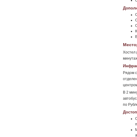
Дополн
Место
Хостел 
минутах
Инфрас
Рядом с
отделен
центром
В 2 мин
автобус
по Рубл
Достоп