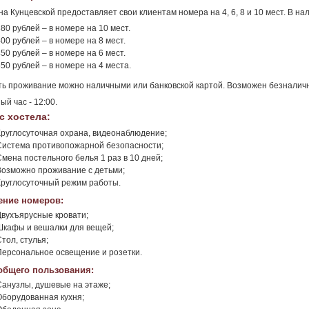
на Кунцевской предоставляет свои клиентам номера на 4, 6, 8 и 10 мест. В 
80 рублей – в номере на 10 мест.
00 рублей – в номере на 8 мест.
50 рублей – в номере на 6 мест.
50 рублей – в номере на 4 места.
ь проживание можно наличными или банковской картой. Возможен безналичн
ый час - 12:00.
с хостела:
Круглосуточная охрана, видеонаблюдение;
Система противопожарной безопасности;
Смена постельного белья 1 раз в 10 дней;
Возможно проживание с детьми;
Круглосуточный режим работы.
ние номеров:
Двухъярусные кровати;
Шкафы и вешалки для вещей;
тол, стулья;
Персональное освещение и розетки.
общего пользования:
Санузлы, душевые на этаже;
Оборудованная кухня;