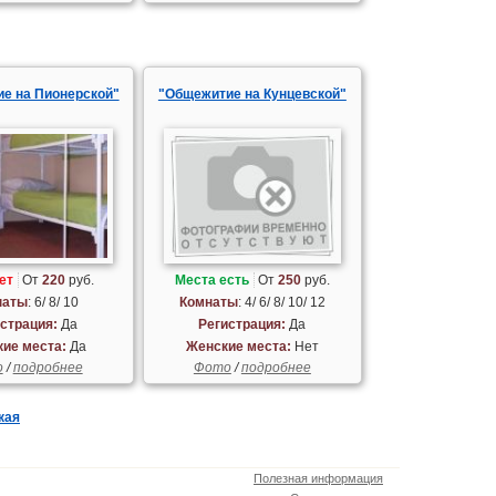
е на Пионерской"
"Общежитие на Кунцевской"
ет
От
220
руб.
Места есть
От
250
руб.
наты
: 6/ 8/ 10
Комнаты
: 4/ 6/ 8/ 10/ 12
страция:
Да
Регистрация:
Да
ие места:
Да
Женские места:
Нет
о
/
подробнее
Фото
/
подробнее
кая
Полезная информация