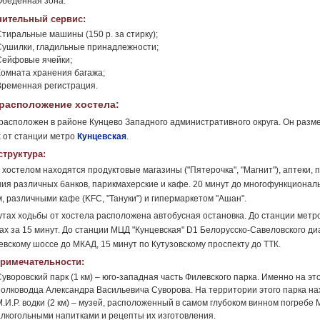
Обеденная зона.
ительный сервис:
Стиральные машины (150 р. за стирку);
Сушилки, гладильные принадлежности;
Сейфовые ячейки;
Комната хранения багажа;
Временная регистрация.
расположение хостела:
расположен в районе Кунцево Западного административного округа. Он разм
 от станции метро
Кунцевская
.
труктура:
 хостелом находятся продуктовые магазины ("Пятерочка", "Магнит"), аптеки, 
ия различных банков, парикмахерские и кафе. 20 минут до многофункциональ
, различными кафе (KFC, "Тануки") и гипермаркетом "Ашан".
утах ходьбы от хостела расположена автобусная остановка. До станции метр
ах за 15 минут. До станции МЦД "Кунцевская" D1 Белорусско-Савеловского ди
евскому шоссе до МКАД, 15 минут по Кутузовскому проспекту до ТТК.
римечательности:
Суворовский парк (1 км) – юго-западная часть Филевского парка. Именно на э
полководца Александра Васильевича Суворова. На территории этого парка нах
М.И.Р. водки (2 км) – музей, расположенный в самом глубоком винном погреб
алкогольными напитками и рецепты их изготовления.