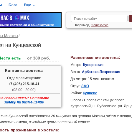
ы
Блог
Еще
Например,
Общежитие
лы Москвы
ел на Кунцевской
Расположение хостела:
Места есть
от 380 руб.
Метро:
Кунцевская
Контакты хостела
Ветка:
Арбатско-Покровская
Отдел размещения:
До метро: 15 мин. пешком
+7 (495) 215-18-41
Округ:
ЗАО
(08:00 - 20:00)
Район:
Кунцево
Не дозвонились? Оставьте
Шоссе / Проспект / Улица: просп.
заявку на размещение
Кутузовский, ш. Рублевское, ул. Ярц
л на Кунцевской находится в 20 минутах от центра Москвы рядом с метро
уютные номера, выгодные цены и отличный сервис.
ость проживания в хостеле: