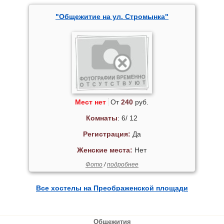
"Общежитие на ул. Стромынка"
Мест нет
От
240
руб.
Комнаты
: 6/ 12
Регистрация:
Да
Женские места:
Нет
Фото
/
подробнее
Все хостелы на Преображенской площади
Общежития