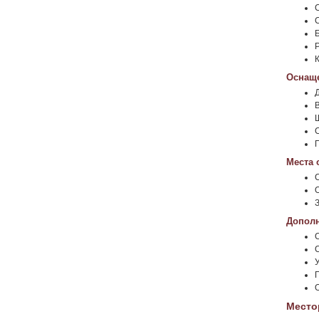
Оснаще
Места 
Дополн
Место