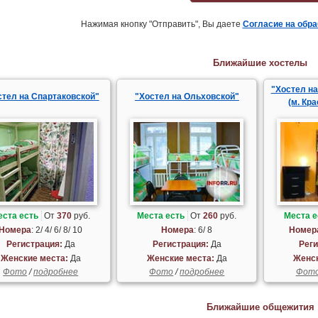
Нажимая кнопку "Отправить", Вы даете
Согласие на обр
Ближайшие хостелы
"Хостел н
стел на Спартаковской"
"Хостел на Ольховской"
(м. Кр
еста есть
От
370
руб.
Места есть
От
260
руб.
Места е
Номера
: 2/ 4/ 6/ 8/ 10
Номера
: 6/ 8
Номер
Регистрация:
Да
Регистрация:
Да
Реги
Женские места:
Да
Женские места:
Да
Женск
Фото
/
подробнее
Фото
/
подробнее
Фот
Ближайшие общежития