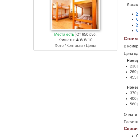
В хос
Места есть
От 650 руб.
Стоим
Комнаты: 4/ 6/ 8/ 10
Фото / Контакты / Цены
В номер
Цена од
Номер
230 
260 
455 
Номер
370 
400 
560 
Оплати
Расчетн
Серви