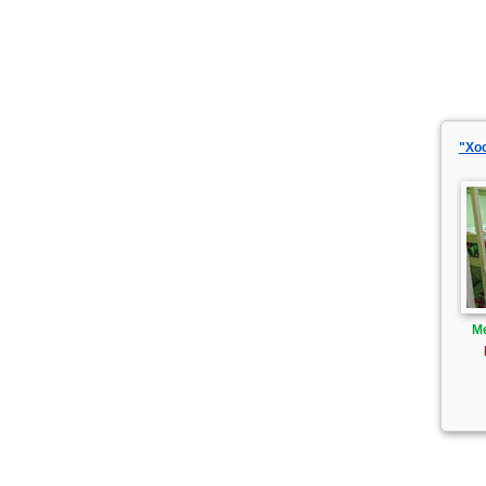
"Хо
М