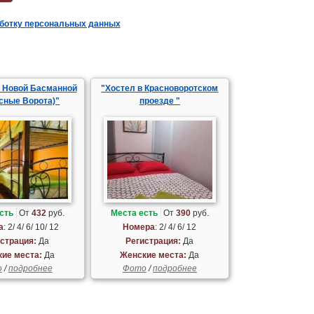
аботку персональных данных
а Новой Басманной
"Хостел в Красноворотском
асные Ворота)"
проезде "
сть
От
432
руб.
Места есть
От
390
руб.
а
: 2/ 4/ 6/ 10/ 12
Номера
: 2/ 4/ 6/ 12
страция:
Да
Регистрация:
Да
ие места:
Да
Женские места:
Да
о
/
подробнее
Фото
/
подробнее