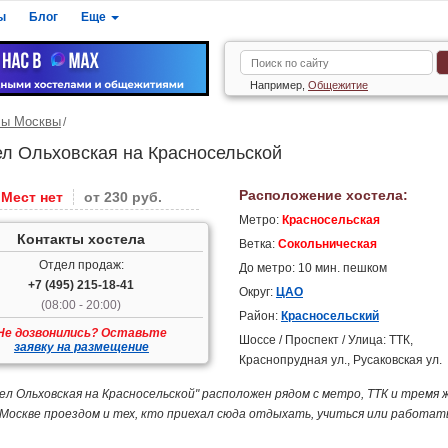
ы
Блог
Еще
Например,
Общежитие
лы Москвы
ел Ольховская на Красносельской
Расположение хостела:
Мест нет
от 230 руб.
Метро:
Красносельская
Контакты хостела
Ветка:
Сокольническая
Отдел продаж:
До метро: 10 мин. пешком
+7 (495) 215-18-41
Округ:
ЦАО
(08:00 - 20:00)
Район:
Красносельский
Не дозвонились? Оставьте
Шоссе / Проспект / Улица: ТТК,
заявку на размещение
Краснопрудная ул., Русаковская ул.
ел Ольховская на Красносельской" расположен рядом с метро, ТТК и тремя 
 Москве проездом и тех, кто приехал сюда отдыхать, учиться или работа