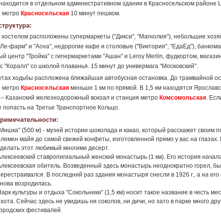
находится в отдельном административном здании в Красносельском районе Ц
и метро
Красносельская
10 минут пешком.
труктура:
 хостелом расположены супермаркеты ("Дикси", "Магнолия"), небольшие хоз
"Ле-фарм" и "Асна", недорогие кафе и столовые ("Виктория", "ЕдаЕд"), банком
ый центр "Тройка" с гипермаркетами "Ашан" и Leroy Merlin, фудкортом, магаз
с "Коралл" со школой плаванья. 15 минут до универмага "Московский".
утах ходьбы распложена ближайшая автобусная остановка. До трамвайной ос
и метро
Красносельская
меньше 1 км по прямой. В 1,5 км находятся Ярослав
– Казанский железнодорожный вокзал и станция метро
Комсомольская
. Ес
 попасть на Третье Транспортное Кольцо.
римечательности:
"Мишка" (500 м) - музей истории шоколада и какао, который расскажет своим 
племен майя до самой свежей конфеты, изготовленной прямо у вас на глазах.
сделать этот любимый многими десерт.
Алексеевский ставропигиальный женский монастырь (1 км). Его история началас
Алексеевская обитель. Возведенный здесь монастырь неоднократно горел, бы
ерестраивался. В последний раз здания монастыря снесли в 1926 г., а на его
снова возродилась.
Парк культуры и отдыха "Сокольники" (1,5 км) носит такое название в честь м
охота. Сейчас здесь не увидишь ни соколов, ни дичи, но зато в парке много д
городских фестивалей.