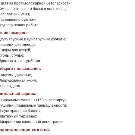
Система противопожарной безопасности;
Смена постельного белья и полотенец;
Бесплатный Wi-Fi;
Размещение с детьми;
Круглосуточная работа.
ние номеров:
Двухъярусные и одноярусные кровати;
Вешалки для одежды;
Шкафы для вещей;
Столы, стулья;
Прикроватные тумбочки.
общего пользования:
Санузлы, душевые;
Оборудованная кухня;
Зона отдыха.
ительный сервис:
Стиральные машины (150 р. за стирку);
Сушилки, гладильные принадлежности;
Услуга хранения багажа;
Платежный терминал;
Оформление временной регистрации.
расположение хостела: