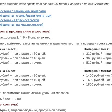
теле в настоящее время нет свободных мест. Разделы с похожим жильем:
Хостелы с семейными номерами
Общежития с семейными комнатами
Хостелы на Красносельской
Общежития на Красносельской
ость проживания в хостеле:
ах хостела 2, 4, 6 и 8 спальных мест.
ного койко-места в сутки меняется в зависимости от типа номера и срока аре
 на 8 мест:
Номер на 6 мест:
рублей – при оплате от 30 дней.
310 рублей – при 
рублей – при оплате от 10 дней.
360 рублей – при 
рублей – при оплате от суток.
510 рублей – при 
 на 4 мест:
Номер на 2 места:
рублей – при оплате от 30 дней.
1400 рублей – от 
рублей – при оплате от 10 дней.
1600 рублей – от 
рублей – при оплате от суток.
1800 рублей – от 
ть проживание можно любым удобным способом.
ый час – 12:00.
с хостела:
Охрана, видеонаблюдение, пропускной режим;