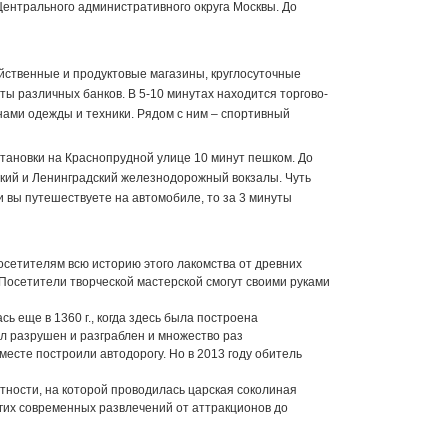
ентрального административного округа Москвы. До
яйственные и продуктовые магазины, круглосуточные
аты различных банков. В 5-10 минутах находится торгово-
инами одежды и техники. Рядом с ним – спортивный
тановки на Краснопрудной улице 10 минут пешком. До
ский и Ленинградский железнодорожный вокзалы. Чуть
ли вы путешествуете на автомобиле, то за 3 минуты
посетителям всю историю этого лакомства от древних
 Посетители творческой мастерской смогут своими руками
ь еще в 1360 г., когда здесь была построена
л разрушен и разграблен и множество раз
 месте построили автодорогу. Но в 2013 году обитель
естности, на которой проводилась царская соколиная
ругих современных развлечений от аттракционов до