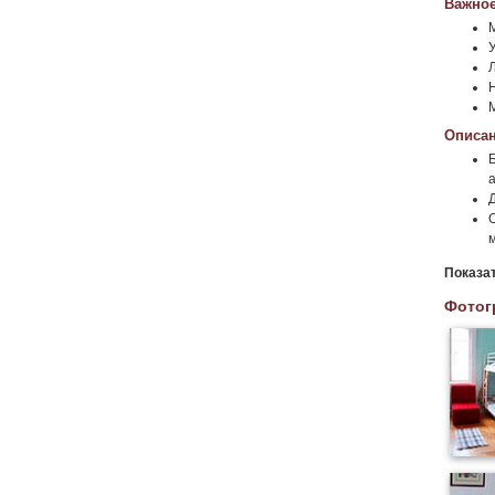
Важное
Описан
Показа
Фотог