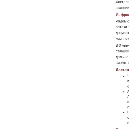
Хостел 
станци
Инфрас
Рядом с
аптеки 
досугов
комплек
В 3 мин
станци
дальше 
сможете
Достоп
п