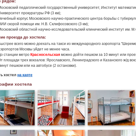
 рядом:
Московский педагогический государственный университет, Институт математик
Университет прокуратуры РФ (3 км);
Лечебный корпус Московского научно-практического центра борьбы с туберкуле
НИИ скорой помощи им. Н.В. Склифосовского (3 км);
Московский областной научно-исследовательский клинический институт им. М.Ф
ие проезда до хостела:
Быстрее всего можно доехать на такси из международного аэропорта "Шереметье
аэропортов Москвы уйдет не менее часа.
До станции метро
Красносельская
можно дойти пешком за 10 минут или проех
От площади трех вокзалов: Ярославского, Ленинградского и Казанского ж/д во
минут пешком или на автобусе (2 остановки).
ть хостел
на карте
рафии хостела