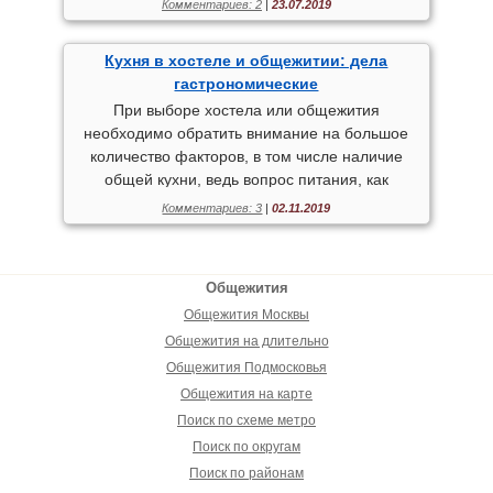
Комментариев: 2
|
23.07.2019
Кухня в хостеле и общежитии: дела
гастрономические
При выборе хостела или общежития
необходимо обратить внимание на большое
количество факторов, в том числе наличие
общей кухни, ведь вопрос питания, как
показывает практика, занимает далеко не
Комментариев: 3
|
02.11.2019
последнее место. Так вы не только сможете
полноценно питаться, но и значительно
сэкономите на еде. Впрочем, существуют и
Общежития
альтернативные варианты. Расскажем
Общежития Москвы
подробнее об особенностях питания в дальних
поездках.
Общежития на длительно
Общежития Подмосковья
Общежития на карте
Поиск по схеме метро
Поиск по округам
Поиск по районам