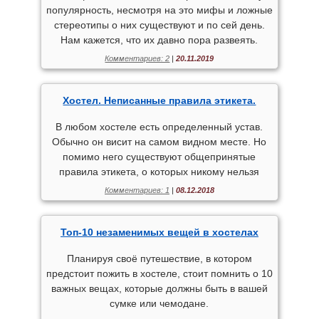
популярность, несмотря на это мифы и ложные
стереотипы о них существуют и по сей день.
Нам кажется, что их давно пора развеять.
Комментариев: 2
|
20.11.2019
Хостел. Неписанные правила этикета.
В любом хостеле есть определенный устав.
Обычно он висит на самом видном месте. Но
помимо него существуют общепринятые
правила этикета, о которых никому нельзя
забывать. Нарушение этих негласных правил
Комментариев: 1
|
08.12.2018
может заметно подпортить совместное
проживание.
Топ-10 незаменимых вещей в хостелах
Планируя своё путешествие, в котором
предстоит пожить в хостеле, стоит помнить о 10
важных вещах, которые должны быть в вашей
сумке или чемодане.