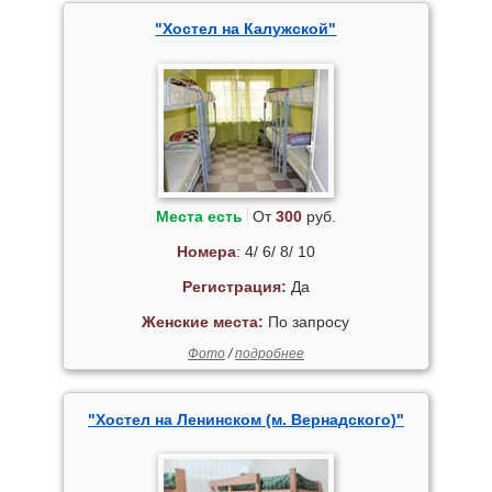
"Хостел на Калужской"
Места есть
От
300
руб.
Номера
: 4/ 6/ 8/ 10
Регистрация:
Да
Женские места:
По запросу
Фото
/
подробнее
"Хостел на Ленинском (м. Вернадского)"