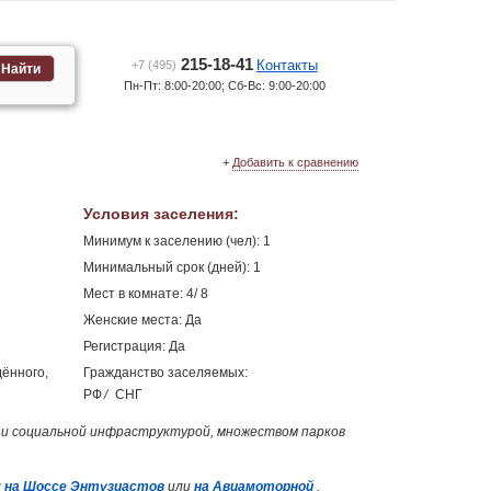
215-18-41
Контакты
+7 (495)
Найти
Пн-Пт: 8:00-20:00; Сб-Вс: 9:00-20:00
+
Добавить к сравнению
Условия заселения
:
Минимум к заселению (чел): 1
Минимальный срок (дней): 1
Мест в комнате: 4/ 8
Женские места: Да
Регистрация: Да
дённого,
Гражданство заселяемых:
РФ
/
СНГ
 и социальной инфраструктурой, множеством парков
ы
на Шоссе Энтузиастов
или
на Авиамоторной
.