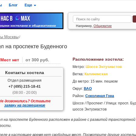
ы
Блог
Еще
Например,
Общежитие
лы Москвы
ел на проспекте Буденного
Расположение хостела:
Мест нет
от 300 руб.
Метро:
Шоссе Энтузиастов
Контакты хостела
Ветка:
Калининская
Отдел размещения
До метро: 15 мин. пешком
+7 (495) 215-18-41
Округ:
ВАО
(08:00 - 20:00)
Район:
Соколиная Гора
Не дозвонились? Оставьте
Шоссе / Проспект / Улица: просп. Бу
заявку на размещение
шоссе Энтузиастов
л на проспекте Буденного расположен в районе с развитой транспортной
зости.
теле в настоящее время нет свободных мест. Посмотрите другие хостел