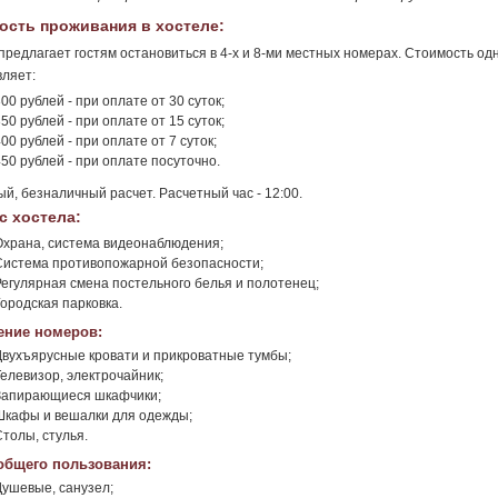
ость проживания в хостеле:
предлагает гостям остановиться в 4-х и 8-ми местных номерах. Стоимость одн
вляет:
00 рублей - при оплате от 30 суток;
50 рублей - при оплате от 15 суток;
00 рублей - при оплате от 7 суток;
50 рублей - при оплате посуточно.
й, безналичный расчет. Расчетный час - 12:00.
с хостела:
Охрана, система видеонаблюдения;
Система противопожарной безопасности;
Регулярная смена постельного белья и полотенец;
Городская парковка.
ние номеров:
Двухъярусные кровати и прикроватные тумбы;
Телевизор, электрочайник;
Запирающиеся шкафчики;
Шкафы и вешалки для одежды;
Столы, стулья.
общего пользования:
Душевые, санузел;