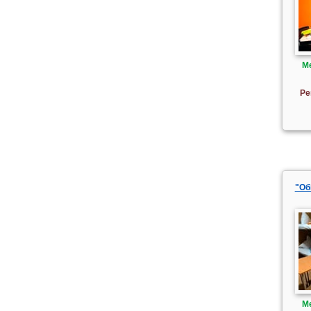
М
Ре
"Об
М