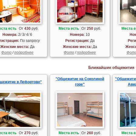
еста есть
От
430
руб.
Места есть
От
250
руб.
Места е
Номера
: 2/ 3/ 4/ 6
Номера
: 10
Но
гистрация:
По запросу
Регистрация:
Да
Реги
Женские места:
Да
Женские места:
Да
Женск
Фото
/
подробнее
Фото
/
подробнее
Фот
Ближайшие общежития
"Общежитие на Соколиной
"Общежитие
щежитие в Лефортово"
горе"
Ави
еста есть
От
270
руб.
Места есть
От
260
руб.
Места е