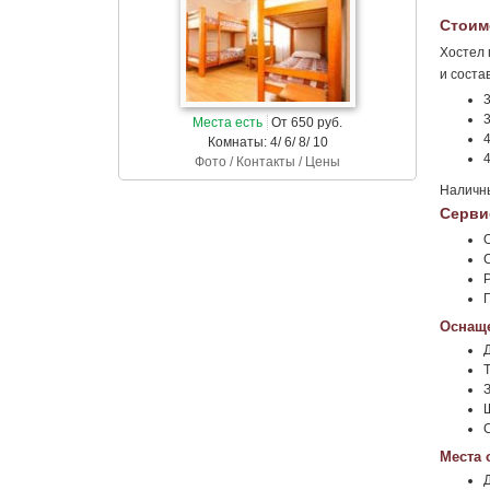
Стоим
Хостел 
и соста
3
3
Места есть
От 650 руб.
4
Комнаты: 4/ 6/ 8/ 10
4
Фото / Контакты / Цены
Наличны
Серви
Оснаще
Места 