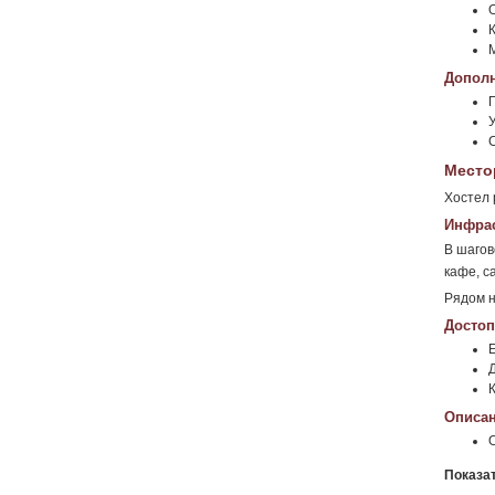
Дополн
Место
Хостел 
Инфрас
В шагов
кафе, с
Рядом н
Достоп
Е
Д
К
Описан
Показа