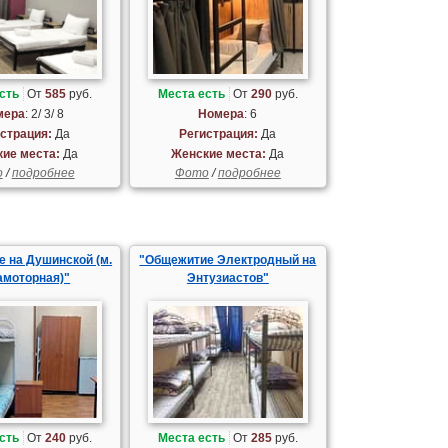
сть
От
585
руб.
Места есть
От
290
руб.
мера
: 2/ 3/ 8
Номера
: 6
страция:
Да
Регистрация:
Да
ие места:
Да
Женские места:
Да
о
/
подробнее
Фото
/
подробнее
 на Душинской (м.
"Общежитие Электродный на
амоторная)"
Энтузиастов"
сть
От
240
руб.
Места есть
От
285
руб.