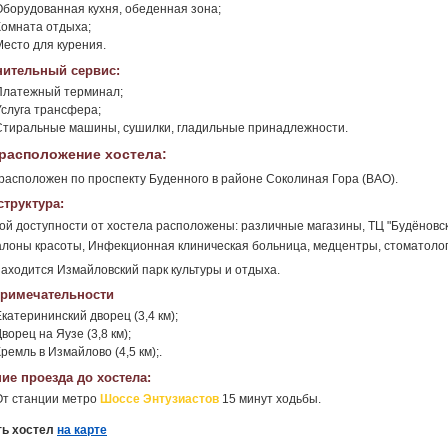
Оборудованная кухня, обеденная зона;
Комната отдыха;
Место для курения.
ительный сервис:
Платежный терминал;
Услуга трансфера;
Стиральные машины, сушилки, гладильные принадлежности.
расположение хостела:
расположен по проспекту Буденного в районе Соколиная Гора (ВАО).
труктура:
ой доступности от хостела расположены: различные магазины, ТЦ "Будёновск
алоны красоты, Инфекционная клиническая больница, медцентры, стоматологи
аходится Измайловский парк культуры и отдыха.
римечательности
катерининский дворец (3,4 км);
ворец на Яузе (3,8 км);
ремль в Измайлово (4,5 км);.
ие проезда до хостела:
От станции метро
Шоссе Энтузиастов
15 минут ходьбы.
ть хостел
на карте