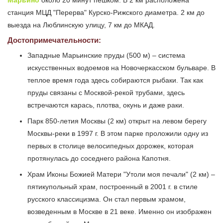
Марьино
около 20 минут пешком. В 2 км расположена
станция МЦД "Перерва" Курско-Рижского диаметра. 2 км до
выезда на Люблинскую улицу, 7 км до МКАД.
Достопримечательности:
Западные Марьинские пруды (500 м) – система
искусственных водоемов на Новочеркасском бульваре. В
теплое время года здесь собираются рыбаки. Так как
пруды связаны с Москвой-рекой трубами, здесь
встречаются карась, плотва, окунь и даже раки.
Парк 850-летия Москвы (2 км) открыт на левом берегу
Москвы-реки в 1997 г. В этом парке проложили одну из
первых в столице велосипедных дорожек, которая
протянулась до соседнего района Капотня.
Храм Иконы Божией Матери "Утоли моя печали" (2 км) –
пятикупольный храм, построенный в 2001 г. в стиле
русского классицизма. Он стал первым храмом,
возведенным в Москве в 21 веке. Именно он изображен