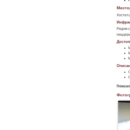
Место
Хостел 
Инфрас
Рядом с
пиццери
Достоп
М
Описан
Показа
Фотог