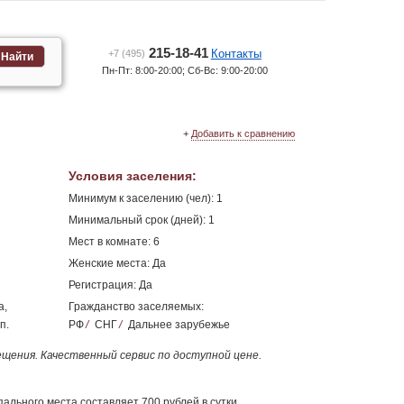
215-18-41
Контакты
+7 (495)
Найти
Пн-Пт: 8:00-20:00; Сб-Вс: 9:00-20:00
+
Добавить к сравнению
Условия заселения
:
Минимум к заселению (чел): 1
Минимальный срок (дней): 1
Мест в комнате: 6
Женские места: Да
Регистрация: Да
а,
Гражданство заселяемых:
п.
РФ
/
СНГ
/
Дальнее зарубежье
щения. Качественный сервис по доступной цене.
пального места составляет 700 рублей в сутки