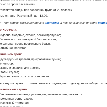
симо от срока заселения).
авляются скидки при заселении групп от 20 человек.
мы оплаты. Расчетный час - 12:00.
о? вот список самых недорогих
хостелов
, а так же в Москве не мало
обще
с хостела:
Видеонаблюдение, охрана, режим пропусков;
Система противопожарной безопасности;
Регулярная смена постельного белья;
Стихийная парковка.
ние номеров:
Двухъярусные кровати, прикроватные тумбы;
Телевизор;
Шкафы и вешалки для одежды;
Столы, стулья;
Персональные розетки и освещение.
, санузлы, кухня, столовая, комната отдыха, место для курения - общего пол
ительный сервис:
Стиральные машины, сушилки, гладильные принадлежности;
Временная регистрация;
Платежный терминал;