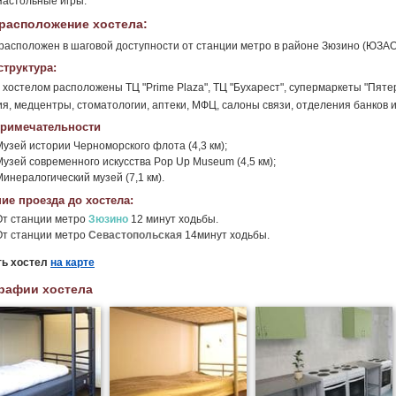
Настольные игры.
расположение хостела:
расположен в шаговой доступности от станции метро в районе Зюзино (ЮЗАО
труктура:
 хостелом расположены ТЦ "Prime Plaza", ТЦ "Бухарест", супермаркеты "Пятер
я, медцентры, стоматологии, аптеки, МФЦ, салоны связи, отделения банков и
римечательности
Музей истории Черноморского флота (4,3 км);
Музей современного искусства Pop Up Museum (4,5 км);
инералогический музей (7,1 км).
ие проезда до хостела:
От станции метро
Зюзино
12 минут ходьбы.
От станции метро
Севастопольская
14минут ходьбы.
ть хостел
на карте
рафии хостела