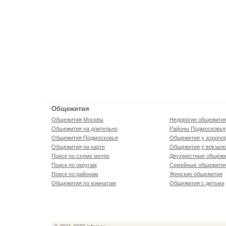
Общежития
Общежития Москвы
Недорогие общежити
Общежития на длительно
Районы Подмосковья
Общежития Подмосковья
Общежития у аэропо
Общежития на карте
Общежития у вокзал
Поиск по схеме метро
Двухместные общежи
Поиск по округам
Семейные общежити
Поиск по районам
Женские общежития
Общежития по комнатам
Общежития с детьми