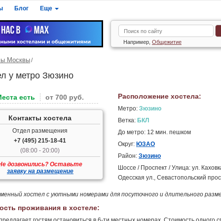
ы
Блог
Еще
Например,
Общежитие
лы Москвы
ел у метро Зюзино
Расположение хостела:
Места есть
от 700 руб.
Метро:
Зюзино
Контакты хостела
Ветка:
БКЛ
Отдел размещения
До метро: 12 мин. пешком
+7 (495) 215-18-41
Округ:
ЮЗАО
(08:00 - 20:00)
Район:
Зюзино
Не дозвонились? Оставьте
Шоссе / Проспект / Улица: ул. Каховк
заявку на размещение
Одесская ул., Севастопольский прос
менный хостел с уютными номерами для посуточного и длительного разме
ость проживания в хостеле:
предлагает гостям остановиться в 6-ти местных номерах. Стоимость одного с