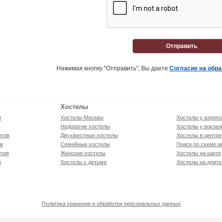
Отправить
Нажимая кнопку "Отправить", Вы даете
Согласие на обр
Хостелы
я
Хостелы Москвы
Хостелы у аэропо
Недорогие хостелы
Хостелы у вокзал
ртов
Двухместные хостелы
Хостелы в центре
ов
Семейные хостелы
Поиск по схеме м
тия
Женские хостелы
Хостелы на карте
я
Хостелы с детьми
Хостелы на длите
Политика хранения и обработки персональных данных