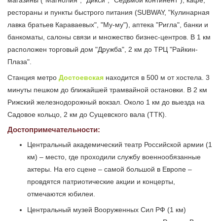
магазины ("Магнолия", "Дикси", "Седьмой континент"), кафе,
рестораны и пункты быстрого питания (SUBWAY, "Кулинарная
лавка братьев Караваевых", "Му-му"), аптека "Ригла", банки и
банкоматы, салоны связи и множество бизнес-центров. В 1 км
расположен торговый дом "Дружба", 2 км до ТРЦ "Райкин-
Плаза".
Станция метро
Достоевская
находится в 500 м от хостела. 3
минуты пешком до ближайшей трамвайной остановки. В 2 км
Рижский железнодорожный вокзал. Около 1 км до выезда на
Садовое кольцо, 2 км до Сущевского вала (ТТК).
Достопримечательности:
Центральный академический театр Российской армии (1
км) – место, где проходили службу военнообязанные
актеры. На его сцене – самой большой в Европе –
провдятся патриотические акции и концерты,
отмечаются юбилеи.
Центральный музей Вооруженных Сил РФ (1 км)