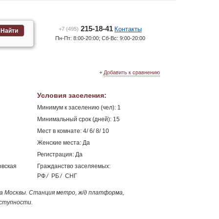
215-18-41
Контакты
+7 (495)
Найти
Пн-Пт: 8:00-20:00; Сб-Вс: 9:00-20:00
+
Добавить к сравнению
Условия заселения
:
Минимум к заселению (чел): 1
Минимальный срок (дней): 15
Мест в комнате: 4/ 6/ 8/ 10
Женские места: Да
Регистрация: Да
овская
Гражданство заселяемых:
РФ
/
РБ
/
СНГ
а Москвы. Станция метро, ж/д платформа,
ступности.