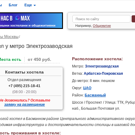
ы
Блог
Еще
Например,
Общежитие
лы Москвы
ел у метро Электрозаводская
Расположение хостела:
Места есть
от 450 руб.
Метро:
Электрозаводская
Контакты хостела
Ветка:
Арбатско-Покровская
Отдел размещения
До метро: 8 мин. пешком
+7 (495) 215-18-41
Округ:
ЦАО
(08:00 - 20:00)
Район:
Басманный
Не дозвонились? Оставьте
Шоссе / Проспект / Улица: ТТК, Рубц
заявку на размещение
наб., Большая Почтовая ул.
огой хостел в Басманном районе Центрального административного округ
одимая инфраструктура и достопримечательности столицы в шаговой до
ость проживания в хостеле: