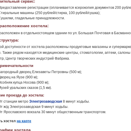
ительный сервис:
Предоставление регистрации (оплачивается ксерокопия документов 200 рубле
Стиральные машины (250 рублей/стирка, 100 рублей/сушка);
Сушилки, гладильные принадлежности.
расположение хостела:
расположен в отдельностоящем здании по ул. Большая Почтовая в Басманно
труктура:
ой доступности от хостела расположены продуктовые магазины и супермаркет
. Также рядом находятся медицинские центры, стоматологии, аптеки, салоны
тр, Центр творческих индустрий Фабрика.
римечательности
Загородный дворец Елизаветы Петровны (500 м);
ворец на Яузе (900 м);
собняк купца Носова (900 м);
узей уральских сказов (1,5 км).
ие проезда до хостела:
От станции метро
Электрозаводская
8 минут ходьбы.
От ж/д Электрозаводская 9 минут ходьбы.
От Ярославского вокзала 30 минут общественным транспортом.
ть хостел
на карте
рафии хостела