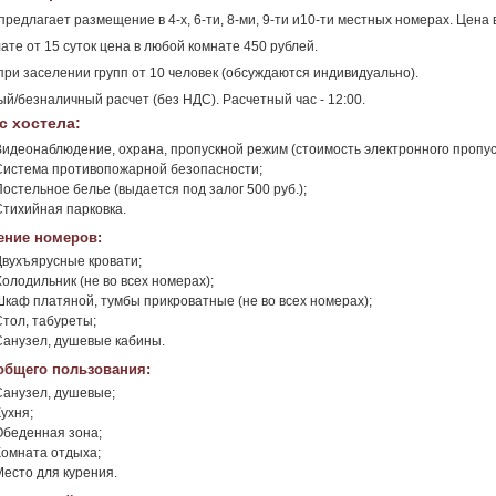
предлагает размещение в 4-х, 6-ти, 8-ми, 9-ти и10-ти местных номерах. Цена в
ате от 15 суток цена в любой комнате 450 рублей.
при заселении групп от 10 человек (обсуждаются индивидуально).
й/безналичный расчет (без НДС). Расчетный час - 12:00.
с хостела:
Видеонаблюдение, охрана, пропускной режим (стоимость электронного пропуск
Система противопожарной безопасности;
Постельное белье (выдается под залог 500 руб.);
Стихийная парковка.
ние номеров:
Двухъярусные кровати;
Холодильник (не во всех номерах);
Шкаф платяной, тумбы прикроватные (не во всех номерах);
Стол, табуреты;
Санузел, душевые кабины.
общего пользования:
Санузел, душевые;
ухня;
Обеденная зона;
Комната отдыха;
Место для курения.