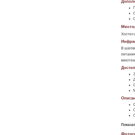
Дополн
Место
Хостел 
Инфрас
В шагов
питания
кинотеа
Достоп
Д
О
М
Описан
Показа
Фотог