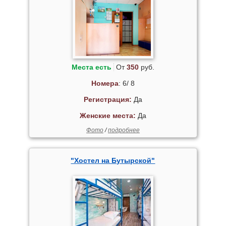
Места есть
От
350
руб.
Номера
: 6/ 8
Регистрация:
Да
Женские места:
Да
Фото
/
подробнее
"Хостел на Бутырской"