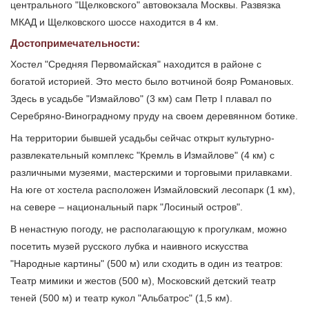
центрального "Щелковского" автовокзала Москвы. Развязка
МКАД и Щелковского шоссе находится в 4 км.
Достопримечательности:
Хостел "Средняя Первомайская" находится в районе с
богатой историей. Это место было вотчиной бояр Романовых.
Здесь в усадьбе "Измайлово" (3 км) сам Петр I плавал по
Серебряно-Виноградному пруду на своем деревянном ботике.
На территории бывшей усадьбы сейчас открыт культурно-
развлекательный комплекс "Кремль в Измайлове" (4 км) с
различными музеями, мастерскими и торговыми прилавками.
На юге от хостела расположен Измайловский лесопарк (1 км),
на севере – национальный парк "Лосиный остров".
В ненастную погоду, не располагающую к прогулкам, можно
посетить музей русского лубка и наивного искусства
"Народные картины" (500 м) или сходить в один из театров:
Театр мимики и жестов (500 м), Московский детский театр
теней (500 м) и театр кукол "Альбатрос" (1,5 км).