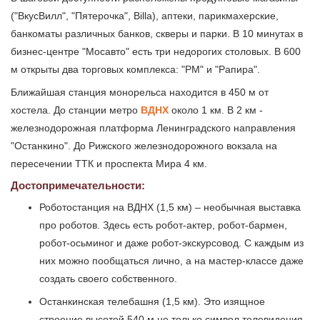
("ВкусВилл", "Пятерочка", Billa), аптеки, парикмахерские,
банкоматы различных банков, скверы и парки. В 10 минутах в
бизнес-центре "Мосавто" есть три недорогих столовых. В 600
м открыты два торговых комплекса: "РМ" и "Рапира".
Ближайшая станция монорельса находится в 450 м от
хостела. До станции метро
ВДНХ
около 1 км. В 2 км -
железнодорожная платформа Ленинградского направления
"Останкино". До Рижского железнодорожного вокзала на
пересечении ТТК и проспекта Мира 4 км.
Достопримечательности:
Роботостанция на ВДНХ (1,5 км) – необычная выставка
про роботов. Здесь есть робот-актер, робот-бармен,
робот-осьминог и даже робот-экскурсовод. С каждым из
них можно пообщаться лично, а на мастер-классе даже
создать своего собственного.
Останкинская телебашня (1,5 км). Это изящное
строение высотой 540 м не только символ телевидения,