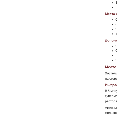
Места 
Дополн
П
Место
Хостел 
на огор
Инфрас
В 5 мин
суперма
рестора
Автоста
железно