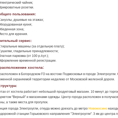
Электрический чайник;
Прикроватные розетки.
общего пользования:
Санузлы, душевые на этажах;
Оборудованная кухня;
Обеденная зона;
Место для курения.
ительный сервис:
Стиральные машины (за отдельную плату);
Сушилки, гладильные принадлежности;
латная парковка (от 100 р./сут.);
Оформление временной регистрации.
расположение хостела:
расположен в Богородском ГО на востоке Подмосковья в городе Электроугли
оженной охраняемой территории недалеко от Московской железной дороги.
труктура:
утах от хостела работает небольшой продуктовый магазин. 10 минут до торго
ркетом "Верный" и магазинами одежды. Центр города расположен в получасе 
ны, а также места для прогулок.
нция города Электроугли, откуда можно доехать до метро
Новокосино
находи
дорожной станции Горьковского направления "Электроугли". 3 км до центра г