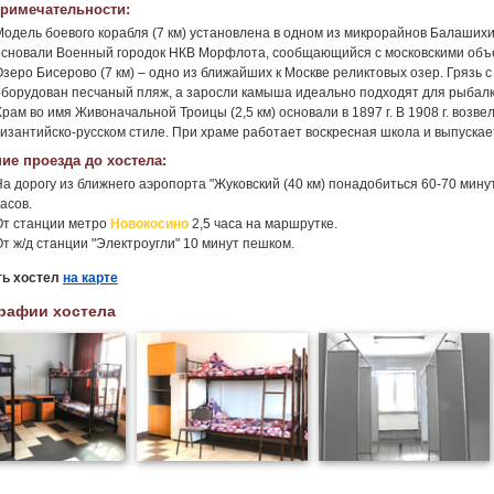
римечательности:
одель боевого корабля (7 км) установлена в одном из микрорайнов Балашихи вд
основали Военный городок НКВ Морфлота, сообщающийся с московскими объе
Озеро Бисерово (7 км) – одно из ближайших к Москве реликтовых озер. Грязь с
оборудован песчаный пляж, а заросли камыша идеально подходят для рыбалк
Храм во имя Живоначальной Троицы (2,5 км) основали в 1897 г. В 1908 г. воз
византийско-русском стиле. При храме работает воскресная школа и выпускае
ие проезда до хостела:
На дорогу из ближнего аэропорта "Жуковский (40 км) понадобиться 60-70 мину
асов.
От станции метро
Новокосино
2,5 часа на маршрутке.
От ж/д станции "Электроугли" 10 минут пешком.
ть хостел
на карте
рафии хостела