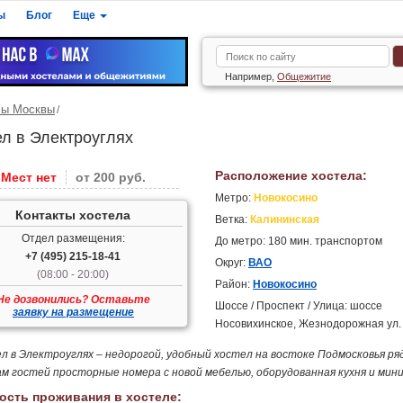
ы
Блог
Еще
Например,
Общежитие
лы Москвы
ел в Электроуглях
Расположение хостела:
Мест нет
от 200 руб.
Метро:
Новокосино
Контакты хостела
Ветка:
Калининская
Отдел размещения:
До метро: 180 мин. транспортом
+7 (495) 215-18-41
Округ:
ВАО
(08:00 - 20:00)
Район:
Новокосино
Не дозвонились? Оставьте
Шоссе / Проспект / Улица: шоссе
заявку на размещение
Носовихинское, Жезнодорожная ул.
л в Электроуглях – недорогой, удобный хостел на востоке Подмосковья ря
ам гостей просторные номера с новой мебелью, оборудованная кухня и мини
ость проживания в хостеле: