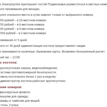
в Электроуглях приглашает гостей Подмосковья разместиться в светлых номер
ого проживания для женщин.
ного спального-места в сутки зависит только от выбранного номера:
200 рублей – в 10-местном номере.
250 рублей – в 6-местном номере.
305 рублей – в 4-местном номере.
1550 рублей – в 2-местном номере.
оживания от 5 дней.
ате от 30 дней администрация хостела предоставляет скидки.
е принимаются наличные, банковские карты. Возможен безналичный расчет.
ый час – 12:00.
с хостела:
Круглосуточная охрана, видеонаблюдение;
Система противопожарной безопасности;
Смена постельного белья 1 раз в неделю;
Администратор хостела работает круглосуточно.
ние номеров:
Двухъярусные кровати;
Вешалки для одежды;
Шкафы и тумбочки для вещей;
Столы, стулья;