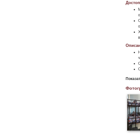
Достоп
М
Описан
ч
Показа
Фотог