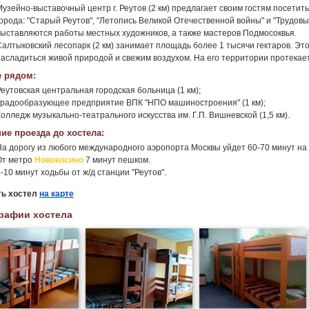
Музейно-выставочный центр г. Реутов (2 км) предлагает своим гостям посетит
города: "Старый Реутов", "Летопись Великой Отечественной войны" и "Трудов
выставляются работы местных художников, а также мастеров Подмосоквья.
Салтыковский лесопарк (2 км) занимает площадь более 1 тысячи гектаров. Это
насладиться живой природой и свежим воздухом. На его территории протекает 
 рядом:
Реутовская центральная городская больница (1 км);
Градообразующее предприятие ВПК "НПО машиностроения" (1 км);
олледж музыкально-театрального искусства им. Г.П. Вишневской (1,5 км).
ие проезда до хостела:
На дорогу из любого международного аэропорта Москвы уйдет 60-70 минут на
От метро
Новокосино
7 минут пешком.
-10 минут ходьбы от ж/д станции "Реутов".
ть хостел
на карте
рафии хостела