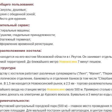
общего пользования:
Санузлы, душевые;
Кухня с обеденной зоной;
Место для курения.
ительный сервис:
Стиральные машины;
Сушилки, гладильные принадлежности;
Платежный терминал;
Оформление временной регистрации.
расположение хостела:
находится на юго-востоке Московской области в г. Реутов. Он занимает отде
емой территорией. До ближайшего метро
Новокосино
7 минут пешком.
труктура:
дству с хостелом работают различные супермаркеты ("Лент", "Магнит", "Перек
логическое отделение, банкоматы и отделения банков (в том числе "Сбербанк
е. В 1,5 км находится Новокосинский рынок, в 2,5 км - торгово-развлекательны
айшего входа на станцию метро
Новокосино
около 500 м. Примерно столько 
ожно доехать на электричке до Курского вокзала. Буквально в 3 минутах езд
римечательности:
Реутовский центральный городской парк (500 м) – главное место проведения 
детские площадки. Для малышей построен целый автогородок, в центре парк