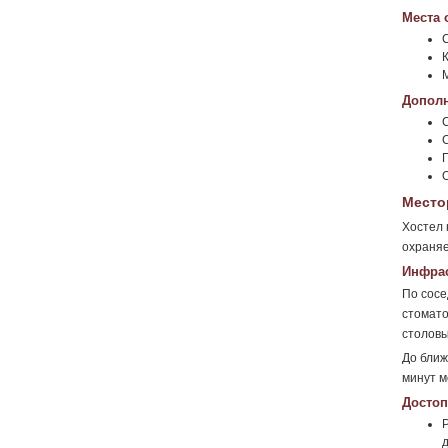
Места 
Дополн
Место
Хостел 
охраня
Инфрас
По сосе
стомато
столовы
До ближ
минут м
Достоп