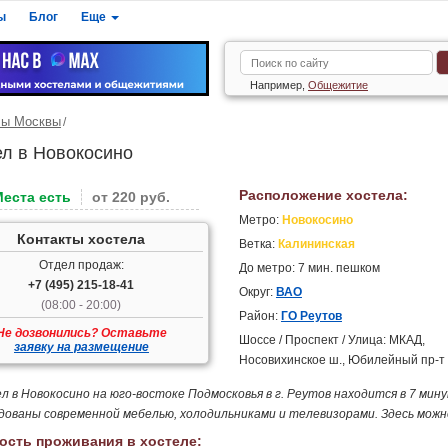
ы
Блог
Еще
Например,
Общежитие
лы Москвы
ел в Новокосино
Расположение хостела:
Места есть
от 220 руб.
Метро:
Новокосино
Контакты хостела
Ветка:
Калининская
Отдел продаж:
До метро: 7 мин. пешком
+7 (495) 215-18-41
Округ:
ВАО
(08:00 - 20:00)
Район:
ГО Реутов
Не дозвонились? Оставьте
Шоссе / Проспект / Улица: МКАД,
заявку на размещение
Носовихинское ш., Юбилейный пр-т
л в Новокосино на юго-востоке Подмосковья в г. Реутов находится в 7 мин
дованы современной мебелью, холодильниками и телевизорами. Здесь можно
ость проживания в хостеле: