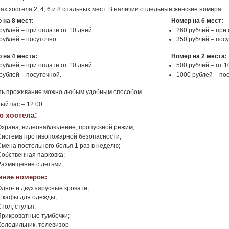
ах хостела 2, 4, 6 и 8 спальных мест. В наличии отдельные женские номера.
 на 8 мест:
Номер на 6 мест:
рублей – при оплате от 10 дней.
260 рублей – при 
рублей – посуточно.
350 рублей – посу
 на 4 места:
Номер на 2 места:
рублей – при оплате от 10 дней.
500 рублей – от 1
рублей – посуточной.
1000 рублей – по
ть проживание можно любым удобным способом.
ый час – 12:00.
с хостела:
Охрана, видеонаблюдение, пропускной режим;
Система противопожарной безопасности;
Смена постельного белья 1 раз в неделю;
Собственная парковка;
Размещение с детьми.
ние номеров:
Одно- и двухъярусные кровати;
Шкафы для одежды;
тол, стулья;
Прикроватные тумбочки;
Холодильник, телевизор.