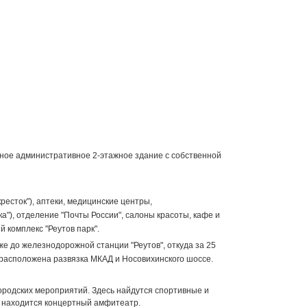
льное административное 2-этажное здание с собственной
ресток"), аптеки, медицинские центры,
а"), отделение "Почты России", салоны красоты, кафе и
й комплекс "Реутов парк".
же до железнодорожной станции "Реутов", откуда за 25
ы расположена развязка МКАД и Носовихинского шоссе.
городских мероприятий. Здесь найдутся спортивные и
а находится концертный амфитеатр.