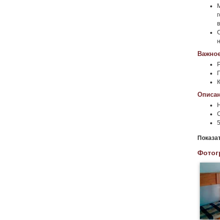
Важное
К
Описан
5
Показа
Фотог