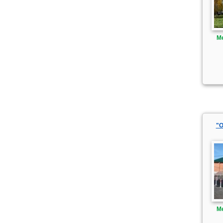
М
"О
М