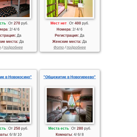
сть
От
270
руб.
Мест нет
От
400
руб.
мера
: 2/ 4/ 6
Номера
: 2/ 4/ 6
страция:
Да
Регистрация:
Да
ие места:
Да
Женские места:
Да
о
/
подробнее
Фото
/
подробнее
ие в Новокосино"
"Общежитие в Новогиреево"
сть
От
250
руб.
Места есть
От
280
руб.
наты
: 6/ 8/ 10
Комнаты
: 4/ 6/ 8